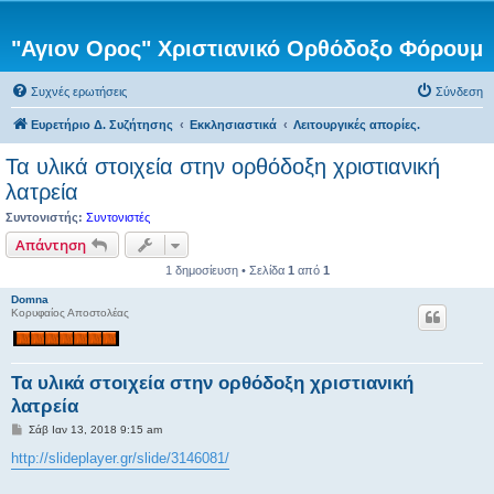
"Αγιον Ορος" Χριστιανικό Ορθόδοξο Φόρουμ
Συχνές ερωτήσεις
Σύνδεση
Ευρετήριο Δ. Συζήτησης
Εκκλησιαστικά
Λειτουργικές απορίες.
Τα υλικά στοιχεία στην ορθόδοξη χριστιανική
λατρεία
Συντονιστής:
Συντονιστές
Απάντηση
1 δημοσίευση • Σελίδα
1
από
1
Domna
Κορυφαίος Αποστολέας
Τα υλικά στοιχεία στην ορθόδοξη χριστιανική
λατρεία
Δ
Σάβ Ιαν 13, 2018 9:15 am
η
μ
http://slideplayer.gr/slide/3146081/
ο
σ