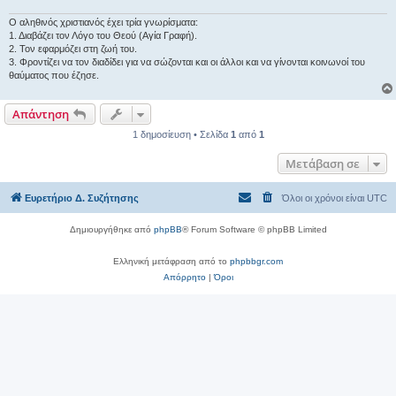
ί
ε
υ
Ο αληθινός χριστιανός έχει τρία γνωρίσματα:
σ
1. Διαβάζει τον Λόγο του Θεού (Αγία Γραφή).
η
2. Τον εφαρμόζει στη ζωή του.
3. Φροντίζει να τον διαδίδει για να σώζονται και οι άλλοι και να γίνονται κοινωνοί του
θαύματος που έζησε.
Απάντηση
1 δημοσίευση • Σελίδα
1
από
1
Μετάβαση σε
Ευρετήριο Δ. Συζήτησης
Όλοι οι χρόνοι είναι
UTC
Δημιουργήθηκε από
phpBB
® Forum Software © phpBB Limited
Ελληνική μετάφραση από το
phpbbgr.com
Απόρρητο
|
Όροι