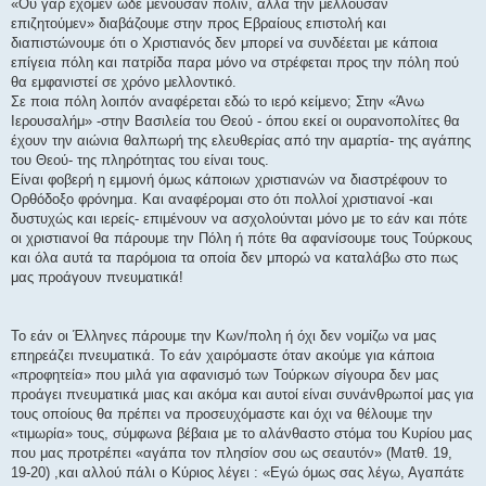
ί
«Ου γαρ έχομεν ώδε μένουσαν πόλιν, αλλά την μέλλουσαν
ε
επιζητούμεν» διαβάζουμε στην προς Εβραίους επιστολή και
υ
σ
διαπιστώνουμε ότι ο Χριστιανός δεν μπορεί να συνδέεται με κάποια
η
επίγεια πόλη και πατρίδα παρα μόνο να στρέφεται προς την πόλη πού
θα εμφανιστεί σε χρόνο μελλοντικό.
Σε ποια πόλη λοιπόν αναφέρεται εδώ το ιερό κείμενο; Στην «Άνω
Ιερουσαλήμ» -στην Βασιλεία του Θεού - όπου εκεί οι ουρανοπολίτες θα
έχουν την αιώνια θαλπωρή της ελευθερίας από την αμαρτία- της αγάπης
του Θεού- της πληρότητας του είναι τους.
Είναι φοβερή η εμμονή όμως κάποιων χριστιανών να διαστρέφουν το
Ορθόδοξο φρόνημα. Και αναφέρομαι στο ότι πολλοί χριστιανοί -και
δυστυχώς και ιερείς- επιμένουν να ασχολούνται μόνο με το εάν και πότε
οι χριστιανοί θα πάρουμε την Πόλη ή πότε θα αφανίσουμε τους Τούρκους
και όλα αυτά τα παρόμοια τα οποία δεν μπορώ να καταλάβω στο πως
μας προάγουν πνευματικά!
Το εάν οι Έλληνες πάρουμε την Κων/πολη ή όχι δεν νομίζω να μας
επηρεάζει πνευματικά. Το εάν χαιρόμαστε όταν ακούμε για κάποια
«προφητεία» που μιλά για αφανισμό των Τούρκων σίγουρα δεν μας
προάγει πνευματικά μιας και ακόμα και αυτοί είναι συνάνθρωποί μας για
τους οποίους θα πρέπει να προσευχόμαστε και όχι να θέλουμε την
«τιμωρία» τους, σύμφωνα βέβαια με το αλάνθαστο στόμα του Κυρίου μας
που μας προτρέπει «αγάπα τον πλησίον σου ως σεαυτόν» (Ματθ. 19,
19-20) ,και αλλού πάλι ο Κύριος λέγει : «Εγώ όμως σας λέγω, Αγαπάτε