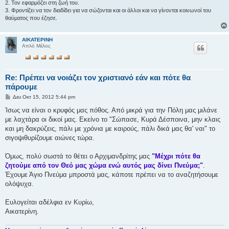
2. Τον εφαρμόζει στη ζωή του.
3. Φροντίζει να τον διαδίδει για να σώζονται και οι άλλοι και να γίνονται κοινωνοί του
θαύματος που έζησε.
ΑΙΚΑΤΕΡΙΝΗ
Απλό Μέλος
Re: Πρέπει να νοιάζει τον χριστιανό εάν και πότε θα
πάρουμε
Δ
Δευ Οκτ 15, 2012 5:44 pm
η
μ
Ίσως να είναι ο κρυφός μας πόθος. Από μικρά για την Πόλη μας μιλάνε
ο
με λαχτάρα οι δικοί μας. Εκείνο το "Σώπασε, Κυρά Δέσποινα, μην κλαις
σ
ί
και μη δακρύζεις, πάλι με χρόνια με καιρούς, πάλι δικά μας θα' ναι" το
ε
σιγοψιθυρίζουμε αιώνες τώρα.
υ
σ
η
Όμως, πολύ σωστά το θέτει ο Αρχιμανδρίτης μας
"Μέχρι πότε θα
ζητούμε από τον Θεό μας χώμα ενώ αυτός μας δίνει Πνεύμα;"
.
Έχουμε Άγιο Πνεύμα μπροστά μας, κάποτε πρέπει να το αναζητήσουμε
ολόψυχα.
Ευλογείται αδέλφια εν Κυρίω,
Αικατερίνη.