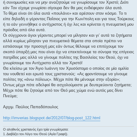
ή συνομωσίες και να μην αναζητούμε να γνωρίσουμε τον Χριστό; Διότι
εάν Τον είχαμε γνωρίσει σίγουρα δεν θα μας ενδιέφεραν όλα αυτά.
Το θέμα είναι ότι όλα αυτά «πουλάνε» και αρέσουν στον κόσμο. Το τι
είπε δηλαδή ο γέροντας Παΐσιος για την Κων/πολη και για τους Τούρκους
ή το εάν γεννήθηκε ο αντίχριστος ή όχι λες και κρίνεται η πνευματική μου
πρόοδος από όλα αυτά.
Οι σύγχρονοι άγιοι γέροντες μπορεί να μίλησαν και γι’ αυτά τα ζητήματα
αλλά κυρίως μίλησαν για πνευματικά θέματα στα οποία πρέπει να
εστιάσουμε την προσοχή μας εάν όντως θέλουμε να επιτύχουμε τον
σκοπό ύπαρξή μας που είναι όχι να επεκτείνουμε τα σύνορα της επίγειας
πατρίδος μας αλλά να γίνουμε πολίτες της Βασιλείας του Θεού, όχι να
γνωρίσουμε τον Αντίχριστο αλλά τον Χριστό!
Θα κλείσω με τον Άγιο Ιωάννη τον Χρυσόστομο ο οποίος σε μία ομιλία
του νουθετεί και ερωτά τους χριστιανούς: «Ας φροντίσουμε να γίνουμε
πολίτες της «άνω πόλεως». Μέχρι πότε θα μένουμε στην εξορία»;
Όντως μέχρι πότε αδελφοί θα ασχολούμαστε με δευτερεύοντα ζητήματα;
Μέχρι πότε θα ζητούμε από τον Θεό μας χώμα ενώ αυτός μας δίνει
Πνεύμα;
Αρχιμ. Παύλος Παπαδόπουλος
http://imverias.blogspot.de/2012/07/blog-post_122.html
Ο αληθινός χριστιανός έχει τρία γνωρίσματα:
1. Διαβάζει τον Λόγο του Θεού (Αγία Γραφή).