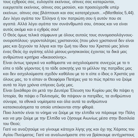
τους εχθρούς σας, ευλογείτε εκείνους, οίτινες σας καταρώνται,
ευεργετείτε εκείνους, οίτινες σας μισούσι, και προσεύχεσθε υπέρ
εκείνων, οίτινες σας βλάπτουσι και σας κατατρέχουσι...»(Ματθαίος 5,44).
Δεν λέγει αγάπα τον Έλληνα ή τον πατριώτη σου ή αυτόν που σε
αγαπά. Αλλά λέγει αγάπα τον συνάνθρωπό σου, όποιος και να είναι
αυτός ακόμα και ο εχθρός σου!
Ο Θεός όμως τελικά σύμφωνα με όλους αυτούς τους συνομοσιολάγνους-
ονειροπόλους- γεροντολάτρες χριστιανούς (που μόνο χριστιανοί δεν είναι
μιας και ξεχνούν τα λόγια και την ζωή του ίδιου του Χριστού μας )είναι
ένας Θεός όχι αγάπης αλλά μίσους-μνησικακίας έχοντας τα δικά μας
ανθρώπινα κριτήρια «δικαιοσύνης».
Είναι όντως τραγικό να καθόμαστε να ασχολούμαστε συνεχώς με το τι
είπε ο τάδε γέροντας ή το τάδε ασκητής για το μέλλον της πατρίδας μας
και δεν ασχολούμαστε σχεδόν καθόλου με το τι είπε ο ίδιος ο Χριστός για
όλους μας, το τι είπαν οι Θεοφόροι Πατέρες για το πώς πρέπει να ζούμε
αυτά τα λίγα χρόνια επίγειας ζωής μας.
Είναι ξεκάθαρο ότι μετά την Δευτέρα Έλευση του Κυρίου μας θα πάψει η
Ιστορία, θα πάψει ο Πολιτισμός, θα πάψουν οι πατρίδες, τα ανθρώπινα
σύνορα, τα εθνικά νομίσματα και όλα αυτά τα ανθρώπινα
κατασκευάσματα τα οποία υπόκεινται στην φθορά.
Ποιο λοιπόν είναι το νόημα να ζούμε με την ελπίδα να πάρουμε την Πόλη
και να μην ζούμε με την Ελπίδα να ζήσουμε Αιωνίως μέσα στην Βασιλεία
του Θεού;
Γιατί να αναζητούμε να γίνουμε κάτοχοι λίγης γης και όχι της Χάριτος του
Αγίου Πνεύματος; Γιατί να αναλωνόμαστε στο να βρίσκουμε αντίχριστους