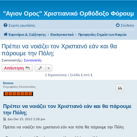
"Αγιον Ορος" Χριστιανικό Ορθόδοξο Φόρουμ
Συχνές ερωτήσεις
Σύνδεση
Ευρετήριο Δ. Συζήτησης
Εκκλησιαστικά
Προφητείες-Σημεία των Καιρών
Πρέπει να νοιάζει τον Χριστιανό εάν και θα
πάρουμε την Πόλη;
Συντονιστής:
Συντονιστές
Απάντηση
2 δημοσιεύσεις • Σελίδα
1
από
1
Domna
Κορυφαίος Αποστολέας
Πρέπει να νοιάζει τον Χριστιανό εάν και θα πάρουμε
την Πόλη;
Δ
Δευ Οκτ 15, 2012 2:28 pm
η
μ
Πρέπει να νοιάζει τον χριστιανό εάν και πότε θα πάρουμε την Πόλη
ο
σ