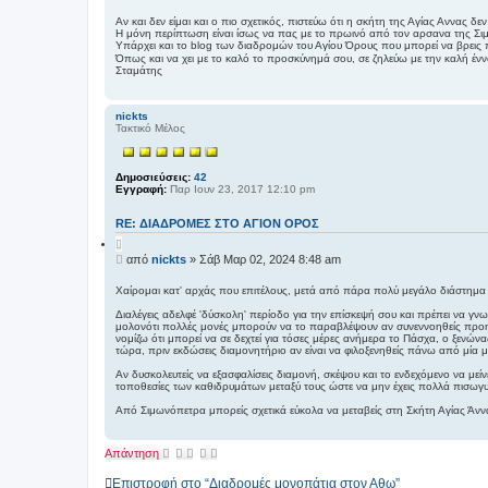
η
ά
μ
θ
Αν και δεν είμαι και ο πιο σχετικός, πιστεύω ότι η σκήτη της Αγίας Αννας δε
ε
Η μόνη περίπτωση είναι ίσως να πας με το πρωινό από τον αρσανα της Σι
ο
σ
Υπάρχει και το blog των διαδρομών του Αγίου Όρους που μπορεί να βρεις
σ
η
Όπως και να χει με το καλό το προσκύνημά σου, σε ζηλεύω με την καλή έννο
ί
Σταμάτης
ε
υ
σ
nickts
η
Τακτικό Μέλος
Δημοσιεύσεις:
42
Εγγραφή:
Παρ Ιουν 23, 2017 12:10 pm
RE: ΔΙΑΔΡΟΜΕΣ ΣΤΟ ΑΓΙΟΝ ΟΡΟΣ
Π
α
Δ
από
nickts
»
Σάβ Μαρ 02, 2024 8:48 am
ρ
η
ά
μ
θ
Χαίρομαι κατ' αρχάς που επιτέλους, μετά από πάρα πολύ μεγάλο διάστημα 
ε
ο
σ
Διαλέγεις αδελφέ 'δύσκολη' περίοδο για την επίσκεψή σου και πρέπει να γνωρ
σ
η
μολονότι πολλές μονές μπορούν να το παραβλέψουν αν συνεννοηθείς προηγο
ί
νομίζω ότι μπορεί να σε δεχτεί για τόσες μέρες ανήμερα το Πάσχα, ο ξενών
ε
τώρα, πριν εκδώσεις διαμονητήριο αν είναι να φιλοξενηθείς πάνω από μία μ
υ
Αν δυσκολευτείς να εξασφαλίσεις διαμονή, σκέψου και το ενδεχόμενο να μείν
σ
τοποθεσίες των καθιδρυμάτων μεταξύ τους ώστε να μην έχεις πολλά πισωγυρί
η
Από Σιμωνόπετρα μπορείς σχετικά εύκολα να μεταβείς στη Σκήτη Αγίας Άνν
Απάντηση
Επιστροφή στο “Διαδρομές μονοπάτια στον Αθω”