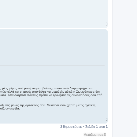
Κ
ο
ρ
υ
φ
ή
της μίας μέρας ανά μονή αν μεταβαίνεις με κανονικό διαμονητήριο και
ν αλλά και οι μονές που θέλεις να μεταβείς, ειδικά η Σιμωνόπετρα δεν
άγματα, οπωσδήποτε πάντως πρέπει να ξεκινήσεις τις συνεννοήσεις σου από
ξί στις μονές της αρεσκείας σου. Μελέτησε έναν χάρτη με τις σχετικές
τίζουν ακριβά.
Κ
ο
3 δημοσιεύσεις • Σελίδα
1
από
1
ρ
υ
Μετάβαση σε
φ