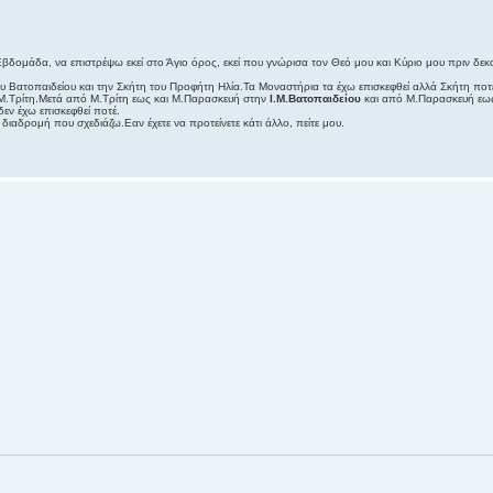
μάδα, να επιστρέψω εκεί στο Άγιο όρος, εκεί που γνώρισα τον Θεό μου και Κύριο μου πριν δεκα
 Βατοπαιδείου και την Σκήτη του Προφήτη Ηλία.Τα Μοναστήρια τα έχω επισκεφθεί αλλά Σκήτη ποτέ
Μ.Τρίτη.Μετά από Μ.Τρίτη εως και Μ.Παρασκευή στην
Ι.Μ.Βατοπαιδείου
και από Μ.Παρασκευή εως 
εν έχω επισκεφθεί ποτέ.
διαδρομή που σχεδιάζω.Εαν έχετε να προτείνετε κάτι άλλο, πείτε μου.