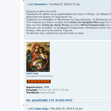
Π
α
Δ
από
theodore
»
Τρί Φεβ 27, 2024 2:37 pm
ρ
η
ά
μ
θ
Εύχομαι να είστε όλοι καλά.
ε
Παρακαλώ θα ήθελα να με συμβουλέψετε.Σκοπεύω το Πάσχα, την Μεγάλη Εβδο
ο
σ
φτερούγισε και έψαχνε τον Δημιουργό της.
σ
η
Σκέφτομαι να επισκεφθώ το Μοναστήρι της Σιμωνόπετρας, το Μοναστήρι του
ί
Από Κυριακή των Βαϊων να είμαι στην
Σκήτη του Προφήτη Ηλία
μέχρι την 
ε
πάω και στην
Σκήτη της Αγίας Άννης
και στην
Ι.Μονή Σταυρονικήτα
που δ
Πείτε μου εαν γνωρίζετε, τα λεωφορεία-πουλμανάκια, εξυπηρετούν αυτήν την 
υ
Επίσης, πείτε μου να δω κάποιο Γέροντα.
σ
Τα αδύνατα παρ΄ ανθρώποις δυνατά παρά τω Θεώ.
η
stam-mag
Κορυφαίος Αποστολέας
Δημοσιεύσεις:
1111
Εγγραφή:
Τετ Ιουν 28, 2017 2:21 pm
Τοποθεσία:
Θεσσαλονίκη
RE: ΔΙΑΔΡΟΜΕΣ ΣΤΟ ΑΓΙΟΝ ΟΡΟΣ
Π
α
Δ
από
stam-mag
»
Πέμ Φεβ 29, 2024 8:13 pm
ρ