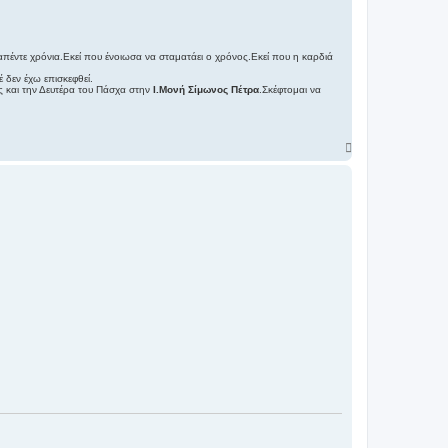
πέντε χρόνια.Εκεί που ένοιωσα να σταματάει ο χρόνος.Εκεί που η καρδιά
 δεν έχω επισκεφθεί.
και την Δευτέρα του Πάσχα στην
Ι.Μονή Σίμωνος Πέτρα
.Σκέφτομαι να
Κ
ο
ρ
υ
φ
ή