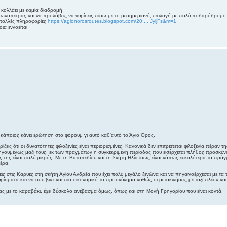
ν κολλάει με καμία διαδρομή
μωνοπετρας και να προλάβεις να γυρίσεις πίσω με το μεσημεριανό, επιλογή με πολύ ποδαρόδρομο
 πολλές πληροφορίες
https://agionorosroutes.blogspot.com/20 ... JyijFs&m=1
ια εννοείται
κάποιος κάνει ερώτηση στο φόρουμ γι αυτό καθ'αυτό το Άγιο Όρος.
ίζεις ότι οι δυνατότητες φιλοξενίες είναι περιορισμένες. Κανονικά δεν επιτρέπεται φιλοξενία πέραν 
υμένως μαζί τους, εκ των πραγμάτων η συγκεκριμένη περίοδος που εισέρχεται πλήθος προσκυνητώ
ας της είναι πολύ μικρός. Με τη Βατοπεδίου και τη Σκήτη Ηλία ίσως είναι κάπως ευκολότερα τα πρ
έρα.
εις στις Καρυές στη σκήτη Αγίου Ανδρέα που έχει πολύ μεγάλο ξενώνα και να πηγαινοέρχεσαι με τα τα
σματα και να σου βγει και πιο οικονομικό το προσκύνημα καθώς οι μετακινήσεις με ταξί πλέον κοσ
ας με το καραβάκι, έχει δύσκολο ανέβασμα όμως, όπως και στη Μονή Γρηγορίου που είναι κοντά.