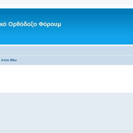
νικό Ορθόδοξο Φόρουμ
α στον Αθω