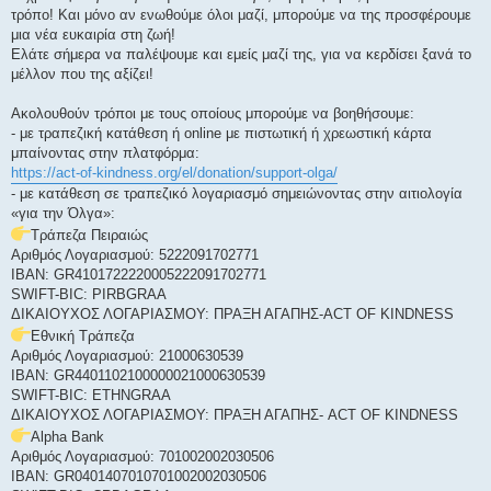
τρόπο! Και μόνο αν ενωθούμε όλοι μαζί, μπορούμε να της προσφέρουμε
μια νέα ευκαιρία στη ζωή!
Ελάτε σήμερα να παλέψουμε και εμείς μαζί της, για να κερδίσει ξανά το
μέλλον που της αξίζει!
Ακολουθούν τρόποι με τους οποίους μπορούμε να βοηθήσουμε:
- με τραπεζική κατάθεση ή online με πιστωτική ή χρεωστική κάρτα
μπαίνοντας στην πλατφόρμα:
https://act-of-kindness.org/el/donation/support-olga/
- με κατάθεση σε τραπεζικό λογαριασμό σημειώνοντας στην αιτιολογία
«για την Όλγα»:
Τράπεζα Πειραιώς
Αριθμός Λογαριασμού: 5222091702771
IBAN: GR4101722220005222091702771
SWIFT-BIC: PIRBGRAA
ΔΙΚΑΙΟΥΧΟΣ ΛΟΓΑΡΙΑΣΜΟΥ: ΠΡΑΞΗ ΑΓΑΠΗΣ-ACT OF KINDNESS
Εθνική Τράπεζα
Αριθμός Λογαριασμού: 21000630539
IBAN: GR4401102100000021000630539
SWIFT-BIC: ETHNGRAA
ΔΙΚΑΙΟΥΧΟΣ ΛΟΓΑΡΙΑΣΜΟΥ: ΠΡΑΞΗ ΑΓΑΠΗΣ- ACT OF KINDNESS
Alpha Bank
Αριθμός Λογαριασμού: 701002002030506
IBAN: GR0401407010701002002030506