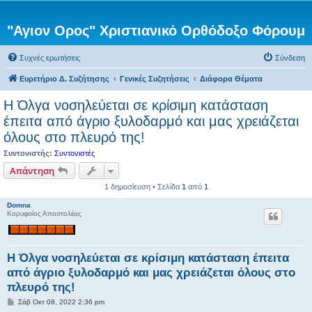
"Αγιον Ορος" Χριστιανικό Ορθόδοξο Φόρουμ
Συχνές ερωτήσεις
Σύνδεση
Ευρετήριο Δ. Συζήτησης
Γενικές Συζητήσεις
Διάφορα Θέματα
H Όλγα νοσηλεύεται σε κρίσιμη κατάσταση
έπειτα από άγριο ξυλοδαρμό και μας χρειάζεται
όλους στο πλευρό της!
Συντονιστής:
Συντονιστές
Απάντηση
1 δημοσίευση • Σελίδα
1
από
1
Domna
Κορυφαίος Αποστολέας
H Όλγα νοσηλεύεται σε κρίσιμη κατάσταση έπειτα
από άγριο ξυλοδαρμό και μας χρειάζεται όλους στο
πλευρό της!
Δ
Σάβ Οκτ 08, 2022 2:36 pm
η