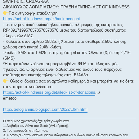
SWIFT-BIC: CRBAGRAA
ΔΙΚΑΙΟΥΧΟΣ ΛΟΓΑΡΙΑΣΜΟΥ: ΠΡΑΞΗ ΑΓΑΠΗΣ- ACT OF KINDNESS
Για αντιγραφή- επικόλληση:
https://act-of-kindness.org/el/bank-account
- με τον μοναδικό κωδικό ηλεκτρονικής πληρωμής της εκστρατείας
RF48917199578578578578578 μέσω του διατραπεζικού συστήματος
πληρωμών ΔΙΑΣ.
- Καλέστε στον αριθμό 19825. ( Χρέωση από σταθερό 2,60€/ κλήση,
χρέωση από κινητό 2,48/ κλήση.
-Στείλτε SMS στο 19825 με την φράση «Για την Όλγα » (Χρέωση 2,71€
/SMS)
*Η παραπάνω χρέωση συμπεριλαμβάνει ΦΠΑ και τέλος κινητής
τηλεφωνίας. O αριθμός είναι διαθέσιμος για όλους τους παρόχους
σταθερής και κινητής τηλεφωνίας στην Ελλάδα.
Όλες οι δωρεές σας αναρτώντα καθημερινά και μπορείτε να τις δείτε
στον παρακάτω σύνδεσμο :
https://act-of-kindness.org/detailed-list-of-donations
.../
#metoo
http://trelogiannis.blogspot.com/2022/10/h.html
Ο αληθινός χριστιανός έχει τρία γνωρίσματα:
1. Διαβάζει τον Λόγο του Θεού (Αγία Γραφή).
2. Τον εφαρμόζει στη ζωή του.
3. Φροντίζει να τον διαδίδει για να σώζονται και οι άλλοι και να γίνονται κοινωνοί του