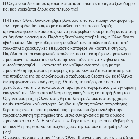
μ
H Όλγα νοσηλεύεται σε κρίσιμη κατάσταση έπειτα από άγριο ξυλοδαρμό
ο
και μας χρειάζεται όλους στο πλευρό της!
σ
ί
ε
Η 41 ετών Όλγα, ξυλοκοπήθηκε βάναυσα από τον πρώην σύντροφό της
υ
σ
τον περασμένο Ιανουάριο με αποτέλεσμα να υποστεί βαριές
η
κρανιοεγκεφαλικές κακώσεις και να μεταφερθεί σε κωματώδη κατάσταση
σε Δημόσιο Νοσοκομείο. Παρά τις δυσοίωνες προβλέψεις, η Όλγα δεν το
έβαλε κάτω! Με την καθοριστική συμβολή των ιατρών και έπειτα από
πολλαπλές χειρουργικές επεμβάσεις κατάφερε να κρατηθεί στη ζωή.
Παρόλα αυτά, οι εγκεφαλικές κακώσεις που υπέστη έχουν προκαλέσει
προσωρινή απώλεια της ομιλίας της ενώ αδυνατεί να κινηθεί και να
αυτοεξυπηρετηθεί. Η κατάστασή της κρίθηκε αναστρέψιμη με την
προϋπόθεση της άμεσης μεταφοράς της σε Κέντρο Αποκατάστασης και
της υποβολής της σε ολοκληρωμένο πρόγραμμα θεραπειών κατάλληλα
διαμορφωμένο στις ανάγκες της. Ωστόσο, το υπέρογκο ποσό που
χρειαζόταν για την αποκατάστασή της, ήταν απαγορευτικό για την άμεση
εισαγωγή της. Μετά από κάλεσμα της οικογένειας και παρέμβαση του
Οργανισμού μας, η Όλγα εισήχθη στο Κέντρο Αποκατάστασης χωρίς
καμία επιπλέον καθυστέρηση, λαμβάνει ήδη τις πρώτες απαραίτητες
θεραπείες ενώ το επιστημονικό μας προσωπικό έχει αναλάβει την
παρακολούθηση της πορείας της, μέσω συνεργασίας με το αρμόδιο
προσωπικό του Κ.Α. Η συνέχεια των θεραπειών της είναι επιβεβλημένη
και δεν θα μπορέσει να επιτευχθεί χωρίς την έμπρακτη στήριξη όλων
μας!
Ο χρόνος πάγωσε για την 41ετών Όλγα, 9 μήνες πριν, με τον πιο άδικο