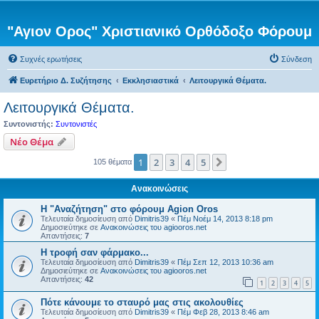
"Αγιον Ορος" Χριστιανικό Ορθόδοξο Φόρουμ
Συχνές ερωτήσεις
Σύνδεση
Ευρετήριο Δ. Συζήτησης
Εκκλησιαστικά
Λειτουργικά Θέματα.
Λειτουργικά Θέματα.
Συντονιστής:
Συντονιστές
Νέο Θέμα
1
2
3
4
5
Επόμενη
105 θέματα
Ανακοινώσεις
Η "Αναζήτηση" στο φόρουμ Agion Oros
Τελευταία δημοσίευση από
Dimitris39
«
Πέμ Νοέμ 14, 2013 8:18 pm
Δημοσιεύτηκε σε
Ανακοινώσεις του agiooros.net
Απαντήσεις:
7
H τροφή σαν φάρμακο...
Τελευταία δημοσίευση από
Dimitris39
«
Πέμ Σεπ 12, 2013 10:36 am
Δημοσιεύτηκε σε
Ανακοινώσεις του agiooros.net
Απαντήσεις:
42
1
2
3
4
5
Πότε κάνουμε το σταυρό μας στις ακολουθίες
Τελευταία δημοσίευση από
Dimitris39
«
Πέμ Φεβ 28, 2013 8:46 am