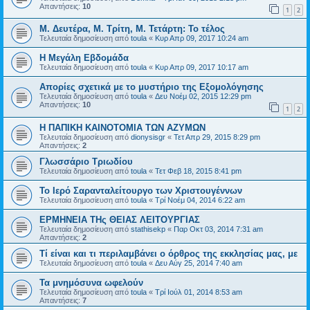
Απαντήσεις:
10
1
2
Μ. Δευτέρα, Μ. Τρίτη, Μ. Τετάρτη: Το τέλος
Τελευταία δημοσίευση από
toula
«
Κυρ Απρ 09, 2017 10:24 am
Η Μεγάλη Εβδομάδα
Τελευταία δημοσίευση από
toula
«
Κυρ Απρ 09, 2017 10:17 am
Απορίες σχετικά με το μυστήριο της Εξομολόγησης
Τελευταία δημοσίευση από
toula
«
Δευ Νοέμ 02, 2015 12:29 pm
Απαντήσεις:
10
1
2
Η ΠΑΠΙΚΗ ΚΑΙΝΟΤΟΜΙΑ ΤΩΝ ΑΖΥΜΩΝ
Τελευταία δημοσίευση από
dionysisgr
«
Τετ Απρ 29, 2015 8:29 pm
Απαντήσεις:
2
Γλωσσάριο Τριωδίου
Τελευταία δημοσίευση από
toula
«
Τετ Φεβ 18, 2015 8:41 pm
Το Ιερό Σαρανταλείτουργο των Χριστουγέννων
Τελευταία δημοσίευση από
toula
«
Τρί Νοέμ 04, 2014 6:22 am
ΕΡΜΗΝΕΙΑ ΤΗς ΘΕΙΑΣ ΛΕΙΤΟΥΡΓΙΑΣ
Τελευταία δημοσίευση από
stathisekp
«
Παρ Οκτ 03, 2014 7:31 am
Απαντήσεις:
2
Τί είναι και τι περιλαμβάνει ο όρθρος της εκκλησίας μας, με
Τελευταία δημοσίευση από
toula
«
Δευ Αύγ 25, 2014 7:40 am
Τα μνημόσυνα ωφελούν
Τελευταία δημοσίευση από
toula
«
Τρί Ιούλ 01, 2014 8:53 am
Απαντήσεις:
7