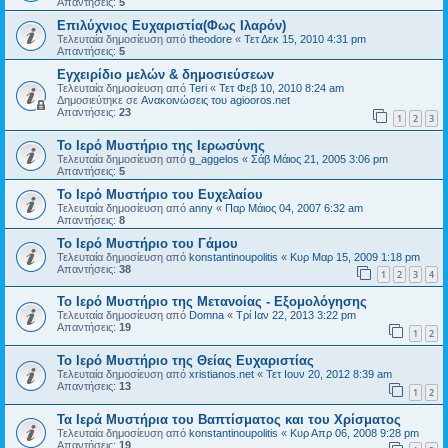
Απαντήσεις:
5
Επιλύχνιος Ευχαριστία(Φως Ιλαρόν)
Τελευταία δημοσίευση από
theodore
«
Τετ Δεκ 15, 2010 4:31 pm
Απαντήσεις:
5
Εγχειρίδιο μελών & δημοσιεύσεων
Τελευταία δημοσίευση από
Teri
«
Τετ Φεβ 10, 2010 8:24 am
Δημοσιεύτηκε σε
Ανακοινώσεις του agiooros.net
Απαντήσεις:
23
1
2
3
Το Ιερό Μυστήριο της Ιερωσύνης
Τελευταία δημοσίευση από
g_aggelos
«
Σάβ Μάιος 21, 2005 3:06 pm
Απαντήσεις:
5
Το Ιερό Μυστήριο του Ευχελαίου
Τελευταία δημοσίευση από
anny
«
Παρ Μάιος 04, 2007 6:32 am
Απαντήσεις:
8
Το Ιερό Μυστήριο του Γάμου
Τελευταία δημοσίευση από
konstantinoupolitis
«
Κυρ Μαρ 15, 2009 1:18 pm
Απαντήσεις:
38
1
2
3
4
Το Ιερό Μυστήριο της Μετανοίας - Εξομολόγησης
Τελευταία δημοσίευση από
Domna
«
Τρί Ιαν 22, 2013 3:22 pm
Απαντήσεις:
19
1
2
Το Ιερό Μυστήριο της Θείας Ευχαριστίας
Τελευταία δημοσίευση από
xristianos.net
«
Τετ Ιουν 20, 2012 8:39 am
Απαντήσεις:
13
1
2
Τα Ιερά Μυστήρια του Βαπτίσματος και του Χρίσματος
Τελευταία δημοσίευση από
konstantinoupolitis
«
Κυρ Απρ 06, 2008 9:28 pm
Απαντήσεις:
19