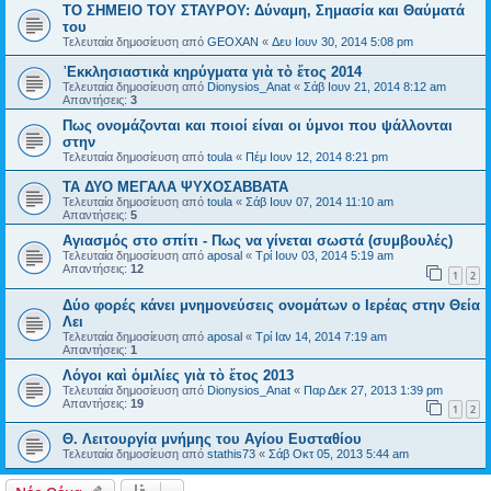
ΤΟ ΣΗΜΕΙΟ TOY ΣΤΑΥΡΟΥ: Δύναμη, Σημασία και Θαύματά
του
Τελευταία δημοσίευση από
GEOXAN
«
Δευ Ιουν 30, 2014 5:08 pm
᾿Εκκλησιαστικὰ κηρύγματα γιὰ τὸ ἔτος 2014
Τελευταία δημοσίευση από
Dionysios_Anat
«
Σάβ Ιουν 21, 2014 8:12 am
Απαντήσεις:
3
Πως ονομάζονται και ποιοί είναι οι ύμνοι που ψάλλονται
στην
Τελευταία δημοσίευση από
toula
«
Πέμ Ιουν 12, 2014 8:21 pm
ΤΑ ΔΥΟ ΜΕΓΑΛΑ ΨΥΧΟΣΑΒΒΑΤΑ
Τελευταία δημοσίευση από
toula
«
Σάβ Ιουν 07, 2014 11:10 am
Απαντήσεις:
5
Αγιασμός στο σπίτι - Πως να γίνεται σωστά (συμβουλές)
Τελευταία δημοσίευση από
aposal
«
Τρί Ιουν 03, 2014 5:19 am
Απαντήσεις:
12
1
2
Δύο φορές κάνει μνημονεύσεις ονομάτων ο Ιερέας στην Θεία
Λει
Τελευταία δημοσίευση από
aposal
«
Τρί Ιαν 14, 2014 7:19 am
Απαντήσεις:
1
Λόγοι καὶ ὁμιλίες γιὰ τὸ ἔτος 2013
Τελευταία δημοσίευση από
Dionysios_Anat
«
Παρ Δεκ 27, 2013 1:39 pm
Απαντήσεις:
19
1
2
Θ. Λειτουργία μνήμης του Αγίου Ευσταθίου
Τελευταία δημοσίευση από
stathis73
«
Σάβ Οκτ 05, 2013 5:44 am