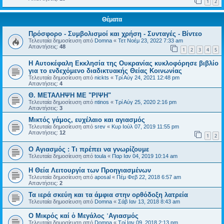
1
2
Θέματα
Πρόσφορο - Συμβολισμοί και χρήση - Συνταγές - Βίντεο
Τελευταία δημοσίευση από
Domna
«
Τετ Νοέμ 23, 2022 7:33 am
Απαντήσεις:
48
1
2
3
4
5
Η Αυτοκέφαλη Eκκλησία της Ουκρανίας κυκλοφόρησε βιβλίο
για το ενδεχόμενο διαδικτυακής Θείας Κοινωνίας
Τελευταία δημοσίευση από
nickts
«
Τρί Αύγ 24, 2021 12:48 pm
Απαντήσεις:
4
Θ. ΜΕΤΑΛΗΨΗ ΜΕ "ΡΙΨΗ"
Τελευταία δημοσίευση από
ntinos
«
Τρί Αύγ 25, 2020 2:16 pm
Απαντήσεις:
3
Μικτός γάμος, ευχέλαιο και αγιασμός
Τελευταία δημοσίευση από
srev
«
Κυρ Ιούλ 07, 2019 11:55 pm
Απαντήσεις:
12
1
2
Ο Αγιασμός : Τι πρέπει να γνωρίζουμε
Τελευταία δημοσίευση από
toula
«
Παρ Ιαν 04, 2019 10:14 am
Η Θεία Λειτουργία των Προηγιασμένων
Τελευταία δημοσίευση από
aposal
«
Πέμ Φεβ 22, 2018 6:57 am
Απαντήσεις:
2
Τα ιερά σκεύη και τα άμφια στην ορθόδοξη λατρεία
Τελευταία δημοσίευση από
Domna
«
Σάβ Ιαν 13, 2018 8:43 am
Ο Μικρός καί ὁ Μεγάλος ῾Αγιασμός
Τελευταία δημοσίευση από
Domna
«
Τρί Ιαν 09, 2018 2:13 pm