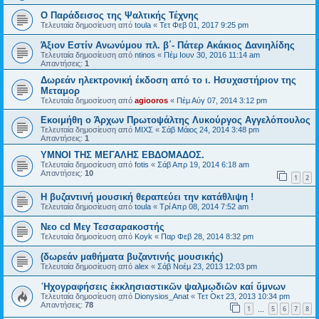
O Παράδεισος της Ψαλτικής Τέχνης
Τελευταία δημοσίευση από
toula
«
Τετ Φεβ 01, 2017 9:25 pm
Άξιον Εστίν Ανωνύμου πλ. β΄- Πάτερ Ακάκιος Δανιηλίδης
Τελευταία δημοσίευση από
ntinos
«
Πέμ Ιουν 30, 2016 11:14 am
Απαντήσεις:
1
Δωρεάν ηλεκτρονική έκδοση από το ι. Ησυχαστήριον της
Μεταμορ
Τελευταία δημοσίευση από
agiooros
«
Πέμ Αύγ 07, 2014 3:12 pm
Εκοιμήθη ο Άρχων Πρωτοψάλτης Λυκούργος Αγγελόπουλος
Τελευταία δημοσίευση από
ΜΙΧΣ
«
Σάβ Μάιος 24, 2014 3:48 pm
Απαντήσεις:
1
ΥΜΝΟΙ ΤΗΣ ΜΕΓΑΛΗΣ ΕΒΔΟΜΑΔΟΣ.
Τελευταία δημοσίευση από
fotis
«
Σάβ Απρ 19, 2014 6:18 am
Απαντήσεις:
10
1
2
Η βυζαντινή μουσική θεραπεύει την κατάθλιψη !
Τελευταία δημοσίευση από
toula
«
Τρί Απρ 08, 2014 7:52 am
Νεο cd Μεγ Τεσσαρακοστής
Τελευταία δημοσίευση από
Koyk
«
Παρ Φεβ 28, 2014 8:32 pm
(δωρεάν μαθήματα βυζαντινής μουσικής)
Τελευταία δημοσίευση από
alex
«
Σάβ Νοέμ 23, 2013 12:03 pm
᾿Ηχογραφήσεις ἐκκλησιαστικῶν ψαλμῳδιῶν καί ὕμνων
Τελευταία δημοσίευση από
Dionysios_Anat
«
Τετ Οκτ 23, 2013 10:34 pm
Απαντήσεις:
78
1
5
6
7
8
…