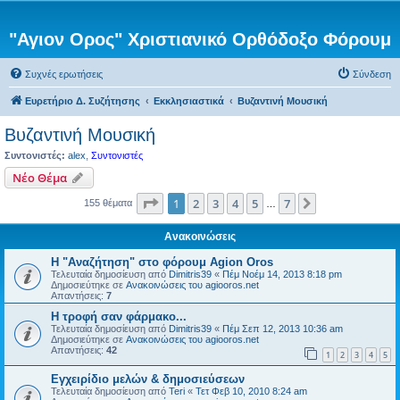
"Αγιον Ορος" Χριστιανικό Ορθόδοξο Φόρουμ
Συχνές ερωτήσεις
Σύνδεση
Ευρετήριο Δ. Συζήτησης
Εκκλησιαστικά
Βυζαντινή Μουσική
Βυζαντινή Μουσική
Συντονιστές:
alex
,
Συντονιστές
Νέο Θέμα
Σελίδα
1
από
7
1
2
3
4
5
7
Επόμενη
155 θέματα
…
Ανακοινώσεις
Η "Αναζήτηση" στο φόρουμ Agion Oros
Τελευταία δημοσίευση από
Dimitris39
«
Πέμ Νοέμ 14, 2013 8:18 pm
Δημοσιεύτηκε σε
Ανακοινώσεις του agiooros.net
Απαντήσεις:
7
H τροφή σαν φάρμακο...
Τελευταία δημοσίευση από
Dimitris39
«
Πέμ Σεπ 12, 2013 10:36 am
Δημοσιεύτηκε σε
Ανακοινώσεις του agiooros.net
Απαντήσεις:
42
1
2
3
4
5
Εγχειρίδιο μελών & δημοσιεύσεων
Τελευταία δημοσίευση από
Teri
«
Τετ Φεβ 10, 2010 8:24 am