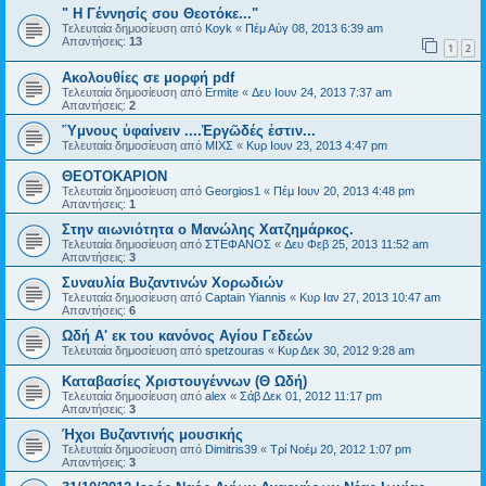
" Η Γέννησίς σου Θεοτόκε..."
Τελευταία δημοσίευση από
Koyk
«
Πέμ Αύγ 08, 2013 6:39 am
Απαντήσεις:
13
1
2
Ακολουθίες σε μορφή pdf
Τελευταία δημοσίευση από
Ermite
«
Δευ Ιουν 24, 2013 7:37 am
Απαντήσεις:
2
Ὕμνους ὑφαίνειν ....Ἐργῶδές ἐστιν...
Τελευταία δημοσίευση από
ΜΙΧΣ
«
Κυρ Ιουν 23, 2013 4:47 pm
ΘΕΟΤΟΚΑΡΙΟΝ
Τελευταία δημοσίευση από
Georgios1
«
Πέμ Ιουν 20, 2013 4:48 pm
Απαντήσεις:
1
Στην αιωνιότητα ο Μανώλης Χατζημάρκος.
Τελευταία δημοσίευση από
ΣΤΕΦΑΝΟΣ
«
Δευ Φεβ 25, 2013 11:52 am
Απαντήσεις:
3
Συναυλία Βυζαντινών Χορωδιών
Τελευταία δημοσίευση από
Captain Yiannis
«
Κυρ Ιαν 27, 2013 10:47 am
Απαντήσεις:
6
Ωδή Α' εκ του κανόνος Αγίου Γεδεών
Τελευταία δημοσίευση από
spetzouras
«
Κυρ Δεκ 30, 2012 9:28 am
Καταβασίες Χριστουγέννων (Θ Ωδή)
Τελευταία δημοσίευση από
alex
«
Σάβ Δεκ 01, 2012 11:17 pm
Απαντήσεις:
3
Ήχοι Βυζαντινής μουσικής
Τελευταία δημοσίευση από
Dimitris39
«
Τρί Νοέμ 20, 2012 1:07 pm
Απαντήσεις:
3