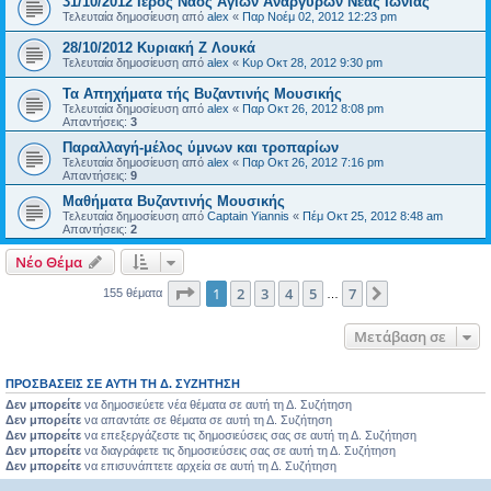
31/10/2012 Iερός Nαός Aγίων Αναργύρων Νέας Ιωνίας
Τελευταία δημοσίευση από
alex
«
Παρ Νοέμ 02, 2012 12:23 pm
28/10/2012 Κυριακή Z Λουκά
Τελευταία δημοσίευση από
alex
«
Κυρ Οκτ 28, 2012 9:30 pm
Τα Απηχήματα τής Βυζαντινής Μουσικής
Τελευταία δημοσίευση από
alex
«
Παρ Οκτ 26, 2012 8:08 pm
Απαντήσεις:
3
Παραλλαγή-μέλος ύμνων και τροπαρίων
Τελευταία δημοσίευση από
alex
«
Παρ Οκτ 26, 2012 7:16 pm
Απαντήσεις:
9
Μαθήματα Βυζαντινής Μουσικής
Τελευταία δημοσίευση από
Captain Yiannis
«
Πέμ Οκτ 25, 2012 8:48 am
Απαντήσεις:
2
Νέο Θέμα
Σελίδα
1
από
7
1
2
3
4
5
7
Επόμενη
155 θέματα
…
Μετάβαση σε
ΠΡΟΣΒΆΣΕΙΣ ΣΕ ΑΥΤΉ ΤΗ Δ. ΣΥΖΉΤΗΣΗ
Δεν μπορείτε
να δημοσιεύετε νέα θέματα σε αυτή τη Δ. Συζήτηση
Δεν μπορείτε
να απαντάτε σε θέματα σε αυτή τη Δ. Συζήτηση
Δεν μπορείτε
να επεξεργάζεστε τις δημοσιεύσεις σας σε αυτή τη Δ. Συζήτηση
Δεν μπορείτε
να διαγράφετε τις δημοσιεύσεις σας σε αυτή τη Δ. Συζήτηση
Δεν μπορείτε
να επισυνάπτετε αρχεία σε αυτή τη Δ. Συζήτηση