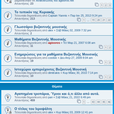
Δημοσιεύτηκε σε
Ανακοινώσεις του agiooros.net
Απαντήσεις:
23
1
2
3
Το τυπικόν της Κυριακής
Τελευταία δημοσίευση από
Captain Yiannis
«
Παρ Ιαν 25, 2013 9:24 pm
Απαντήσεις:
213
1
19
20
21
22
…
Γλωσσάριο βυζαντινής μουσικής
Τελευταία δημοσίευση από
alex
«
Σάβ Μάιος 02, 2009 7:32 pm
Απαντήσεις:
2
Μαθήματα Βυζαντινής Μουσικής
Τελευταία δημοσίευση από
agiooros
«
Τετ Μαρ 21, 2007 6:08 am
Απαντήσεις:
11
1
2
Ενημερώσεις για τα μαθήματα Βυζαντινής Μουσικής
Τελευταία δημοσίευση από
costisk
«
Δευ Απρ 27, 2009 8:04 am
Απαντήσεις:
19
1
2
Ιστοχώροι εμπεριέχοντες Βυζαντινή Μουσική
Τελευταία δημοσίευση από
dimitrakis
«
Κυρ Μάιος 30, 2010 7:14 pm
Απαντήσεις:
10
1
2
Θέματα
Αγαπημένα τροπάρια, Ύμνοι και ό,τι άλλο από αυτά.
Τελευταία δημοσίευση από
pan
«
Σάβ Μάιος 21, 2022 6:49 pm
Απαντήσεις:
459
1
43
44
45
46
…
O τίτλος του Ιεροψάλτη
Τελευταία δημοσίευση από
alex
«
Κυρ Μάιος 03, 2009 12:41 pm