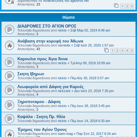
Δημοσιεύτηκε σε
Ανακοινώσεις του agiooros.net
Απαντήσεις:
23
1
2
3
Θέματα
ΔΙΑΔΡΟΜΕΣ ΣΤΟ ΑΓΙΟΝ ΟΡΟΣ
Τελευταία δημοσίευση από
nickts
«
Σάβ Μαρ 02, 2024 8:48 am
Απαντήσεις:
2
Ανάβαση στην κορυφή του Άθωνα
Τελευταία δημοσίευση από
ravniotis
«
Σάβ Ιούλ 25, 2020 1:57 pm
Απαντήσεις:
43
1
2
3
4
5
Καρουλια προς Άγια Άννα
Τελευταία δημοσίευση από
nickts
«
Τρί Απρ 09, 2019 10:09 am
Απαντήσεις:
3
Σκητη Ιβηρων
Τελευταία δημοσίευση από
nickts
«
Πέμ Αύγ 30, 2018 5:57 am
Λεωφορεία από Δάφνη για Καρυές
Τελευταία δημοσίευση από
nickzark
«
Δευ Ιούλ 23, 2018 7:35 pm
Απαντήσεις:
4
Ξηροποταμου - Δάφνη
Τελευταία δημοσίευση από
nickts
«
Πέμ Ιουν 28, 2018 3:45 pm
Απαντήσεις:
2
Καψάλα - Σκητη Πρ. Ηλία
Τελευταία δημοσίευση από
nickts
«
Πέμ Ιουν 14, 2018 6:30 am
Έρημος του Αγίου Όρους
Τελευταία δημοσίευση από
stam-mag
«
Παρ Σεπ 22, 2017 8:26 am