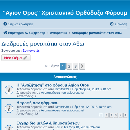
"Αγιον Ορος" Χριστιανικό Ορθόδοξο Φόρουμ
Συχνές ερωτήσεις
Σύνδεση
Ευρετήριο Δ. Συζήτησης
Αγιορείτικα
Διαδρομές μονοπάτια στον Αθω
Διαδρομές μονοπάτια στον Αθω
Συντονιστής:
Συντονιστές
Νέο Θέμα
1
2
3
Επόμενη
61 θέματα
Ανακοινώσεις
Η "Αναζήτηση" στο φόρουμ Agion Oros
Τελευταία δημοσίευση από
Dimitris39
«
Πέμ Νοέμ 14, 2013 8:18 pm
Δημοσιεύτηκε σε
Ανακοινώσεις του agiooros.net
Απαντήσεις:
7
H τροφή σαν φάρμακο...
Τελευταία δημοσίευση από
Dimitris39
«
Πέμ Σεπ 12, 2013 10:36 am
Δημοσιεύτηκε σε
Ανακοινώσεις του agiooros.net
Απαντήσεις:
42
1
2
3
4
5
Εγχειρίδιο μελών & δημοσιεύσεων
Τελευταία δημοσίευση από
Teri
«
Τετ Φεβ 10, 2010 8:24 am