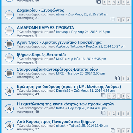
Απαντήσεις:
50
1
2
3
4
5
6
Δοχειαρίου - Ξενοφώντος
Τελευταία δημοσίευση από
ntinos
«
Δευ Μάιος 11, 2015 7:20 am
Απαντήσεις:
21
1
2
3
ΔΙΑΔΡΟΜΗ ΚΑΡΥΕΣ ΠΡΟΒΑΤΑ
Τελευταία δημοσίευση από
kostasp
«
Παρ Απρ 24, 2015 1:16 pm
Απαντήσεις:
5
Άγιον Όρος - Χριστουγεννιάτικο Προσκύνημα
Τελευταία δημοσίευση από
Αχιλλέας Παλαμάς
«
Κυρ Δεκ 21, 2014 10:27 pm
Ιβήρων-Καρυές-Βατοπαίδι
Τελευταία δημοσίευση από
ΜΙΧΣ
«
Κυρ Ιούλ 13, 2014 6:35 pm
Απαντήσεις:
8
Σταυρονικήτα-Παντοκράτορος-Βατοπαιδίου
Τελευταία δημοσίευση από
ΜΙΧΣ
«
Τετ Ιουν 25, 2014 2:06 pm
Απαντήσεις:
12
1
2
Ερώτηση για διαδρομή (προς τη Ι.Μ. Μεγίστης Λαύρας)
Τελευταία δημοσίευση από
Dimitris39
«
Σάβ Μάιος 31, 2014 4:36 am
Απαντήσεις:
43
1
2
3
4
5
Η εκμετάλευση της κινητικότητας των προσκυνητών
Τελευταία δημοσίευση από
filotas
«
Παρ Φεβ 28, 2014 4:10 pm
Απαντήσεις:
49
1
2
3
4
5
Από Καρυές προς Παναγούδα και Ιβήρων
Τελευταία δημοσίευση από
pittask
«
Τρί Φεβ 25, 2014 12:40 pm
Απαντήσεις:
27
1
2
3