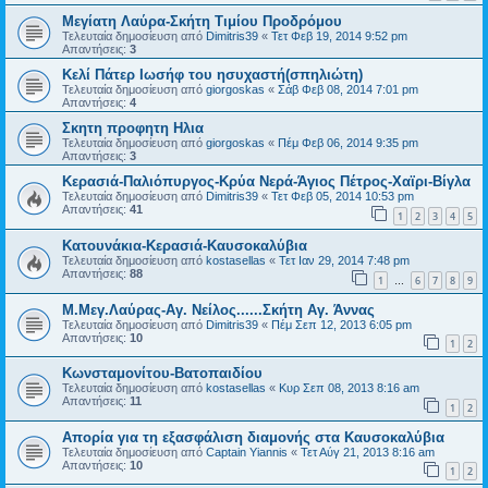
Μεγίατη Λαύρα-Σκήτη Τιμίου Προδρόμου
Τελευταία δημοσίευση από
Dimitris39
«
Τετ Φεβ 19, 2014 9:52 pm
Απαντήσεις:
3
Κελί Πάτερ Ιωσήφ του ησυχαστή(σπηλιώτη)
Τελευταία δημοσίευση από
giorgoskas
«
Σάβ Φεβ 08, 2014 7:01 pm
Απαντήσεις:
4
Σκητη προφητη Ηλια
Τελευταία δημοσίευση από
giorgoskas
«
Πέμ Φεβ 06, 2014 9:35 pm
Απαντήσεις:
3
Κερασιά-Παλιόπυργος-Κρύα Νερά-Άγιος Πέτρος-Χαϊρι-Βίγλα
Τελευταία δημοσίευση από
Dimitris39
«
Τετ Φεβ 05, 2014 10:53 pm
Απαντήσεις:
41
1
2
3
4
5
Κατουνάκια-Κερασιά-Καυσοκαλύβια
Τελευταία δημοσίευση από
kostasellas
«
Τετ Ιαν 29, 2014 7:48 pm
Απαντήσεις:
88
1
6
7
8
9
…
Μ.Μεγ.Λαύρας-Αγ. Νείλος......Σκήτη Αγ. Άννας
Τελευταία δημοσίευση από
Dimitris39
«
Πέμ Σεπ 12, 2013 6:05 pm
Απαντήσεις:
10
1
2
Κωνσταμονίτου-Βατοπαιδίου
Τελευταία δημοσίευση από
kostasellas
«
Κυρ Σεπ 08, 2013 8:16 am
Απαντήσεις:
11
1
2
Απορία για τη εξασφάλιση διαμονής στα Καυσοκαλύβια
Τελευταία δημοσίευση από
Captain Yiannis
«
Τετ Αύγ 21, 2013 8:16 am
Απαντήσεις:
10
1
2