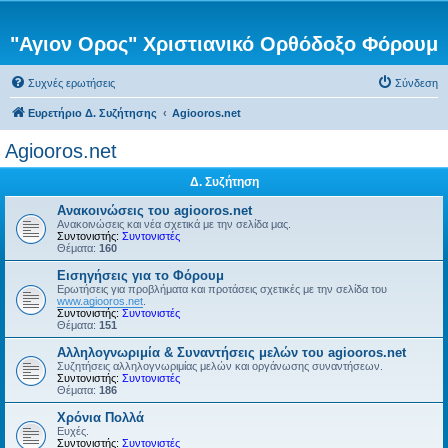
"Αγιον Ορος" Χριστιανικό Ορθόδοξο Φόρουμ
Συχνές ερωτήσεις
Σύνδεση
Ευρετήριο Δ. Συζήτησης
Agiooros.net
Agiooros.net
Δ. Συζήτηση
Ανακοινώσεις του agiooros.net
Ανακοινώσεις και νέα σχετικά με την σελίδα μας.
Συντονιστής:
Συντονιστές
Θέματα:
160
Εισηγήσεις για το Φόρουμ
Ερωτήσεις για προβλήματα και προτάσεις σχετικές με την σελίδα του
www.agiooros.net
.
Συντονιστής:
Συντονιστές
Θέματα:
151
Αλληλογνωριμία & Συναντήσεις μελών του agiooros.net
Συζητήσεις αλληλογνωριμίας μελών και οργάνωσης συναντήσεων.
Συντονιστής:
Συντονιστές
Θέματα:
186
Χρόνια Πολλά
Ευχές.
Συντονιστής:
Συντονιστές