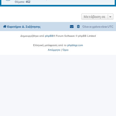
Θέματα:
452
Μετάβαση σε
Ευρετήριο Δ. Συζήτησης
Όλοι οι χρόνοι είναι
UTC
Δημιουργήθηκε από
phpBB
® Forum Software © phpBB Limited
Ελληνική μετάφραση από το
phpbbgr.com
Απόρρητο
|
Όροι