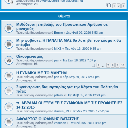
Δημοσιεύτηκε σε
Ανακοινώσεις του agiooros.net
Απαντήσεις:
23
1
2
3
Θέματα
Μεθόδευση επιβολής του Προσωπικού Αριθμού σε
μοναχούς
Τελευταία δημοσίευση από
Ermite
«
Δευ Φεβ 09, 2026 5:53 am
Μην φοβάστε..Η ΠΑΝΑΓΙΑ ΜΑΣ θα λυπηθεί τον κόσμο κ θα
επέμβει
Τελευταία δημοσίευση από
ΜΙΧΣ
«
Πέμ Αύγ 13, 2020 9:35 am
Οἰκουμενισμὸς
Τελευταία δημοσίευση από
pan
«
Τετ Σεπ 18, 2019 7:57 pm
Απαντήσεις:
93
1
7
8
9
10
…
Η ΓΥΝΑΙΚΑ ΜΕ ΤΟ ΜΑΝΤΗΛΙ
Τελευταία δημοσίευση από
pan
«
Σάβ Απρ 29, 2017 5:47 pm
Απαντήσεις:
4
Συγκέντρωση διαμαρτυρίας για την Κάρτα του Πολίτη:θα
πάτε;
Τελευταία δημοσίευση από
pittask
«
Παρ Φεβ 05, 2016 12:24 pm
π. ΑΒΡΑΑΜ ΟΙ ΕΞΕΛΙΞΕΙΣ ΣΥΜΦΩΝΑ ΜΕ ΤΙΣ ΠΡΟΦΗΤΕΙΕΣ
14 12 2015
Τελευταία δημοσίευση από
dimitris_79
«
Τετ Δεκ 23, 2015 12:52 pm
ΑΦΘΑΡΤΟΣ Ο ΙΩΑΝΝΗΣ ΒΑΤΑΤΖΗΣ .
Τελευταία δημοσίευση από
vasilisalt
«
Τετ Νοέμ 05, 2014 4:18 pm
Απαντήσεις:
2