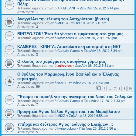
Πόλη;
Τελευταία δημοσίευση από
ΑΙΚΑΤΕΡΙΝΗ
«
Δευ Οκτ 15, 2012 5:44 pm
Απαντήσεις:
1
Αναγγέλλει την έλευση του Αντιχρίστου; (βίντεο)
Τελευταία δημοσίευση από
ΜΙΧΣ
«
Τετ Οκτ 10, 2012 6:11 am
Απαντήσεις:
3
ΒΙΝΤΕΟ-ΣΟΚ! Έτσι θα γίνεται η εμφύτευση στο χέρι μας
Τελευταία δημοσίευση από
kostasellas
«
Κυρ Σεπ 30, 2012 7:48 pm
ΚΑΜΕΡΕΣ - ΚΙΝΗΤΑ. Αποκαλυπτική εκπομπή στη ΝΕΤ
Τελευταία δημοσίευση από
Captain Yiannis
«
Πέμ Αύγ 16, 2012 3:34 pm
Απαντήσεις:
2
Ο κλοιός του χαράγματος συσφίγγει γύρω μας
Τελευταία δημοσίευση από
agiooros
«
Δευ Αύγ 06, 2012 5:31 am
O θρύλος του Μαρμαρωμένου Βασιλιά και ο Έλληνας
στρατηγός
Τελευταία δημοσίευση από
filtor
«
Τετ Μάιος 23, 2012 11:31 am
Απαντήσεις:
90
1
7
8
9
10
…
"Έτοιμο το Ισραήλ για την ανέγερση του Ναού του Σολομών
Τελευταία δημοσίευση από
Captain Yiannis
«
Πέμ Μάιος 17, 2012 7:33 pm
Απαντήσεις:
7
Προφητεία Αγίου Νείλου Αγιορείτου, του Μυροβλύτου
Τελευταία δημοσίευση από
ΜΙΧΣ
«
Σάβ Απρ 28, 2012 6:58 am
Υπήρχε και δεύτερος Ἀγιος Ιωάννης ο Ελεήμων ;;;
Τελευταία δημοσίευση από
kyriakoskou
«
Πέμ Απρ 26, 2012 6:56 am
Απαντήσεις:
5