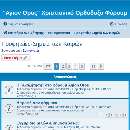
"Αγιον Ορος" Χριστιανικό Ορθόδοξο Φόρουμ
Συχνές ερωτήσεις
Σύνδεση
Ευρετήριο Δ. Συζήτησης
Εκκλησιαστικά
Προφητείες-Σημεία των Καιρών
Προφητείες-Σημεία των Καιρών
Συντονιστής:
Συντονιστές
Νέο Θέμα
Σελίδα
1
από
11
1
2
3
4
5
11
Επόμενη
251 θέματα
…
Ανακοινώσεις
Η "Αναζήτηση" στο φόρουμ Agion Oros
Τελευταία δημοσίευση από
Dimitris39
«
Πέμ Νοέμ 14, 2013 8:18 pm
Δημοσιεύτηκε σε
Ανακοινώσεις του agiooros.net
Απαντήσεις:
7
H τροφή σαν φάρμακο...
Τελευταία δημοσίευση από
Dimitris39
«
Πέμ Σεπ 12, 2013 10:36 am
Δημοσιεύτηκε σε
Ανακοινώσεις του agiooros.net
Απαντήσεις:
42
1
2
3
4
5
Εγχειρίδιο μελών & δημοσιεύσεων
Τελευταία δημοσίευση από
Teri
«
Τετ Φεβ 10, 2010 8:24 am