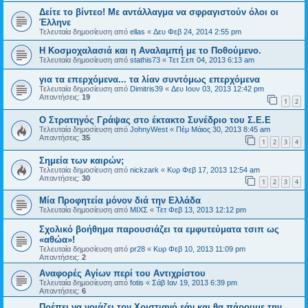
Δείτε το βίντεο! Με αντάλλαγμα να σφραγιστούν όλοι οι
Έλληνε
Τελευταία δημοσίευση από
ellas
«
Δευ Φεβ 24, 2014 2:55 pm
Η Κοσμοχαλασιά και η Αναλαμπή με το Ποθούμενο.
Τελευταία δημοσίευση από
stathis73
«
Τετ Σεπ 04, 2013 6:13 am
για τα επερχόμενα... τα λίαν συντόμως επερχόμενα
Τελευταία δημοσίευση από
Dimitris39
«
Δευ Ιουν 03, 2013 12:42 pm
Απαντήσεις:
19
1
2
Ο Στρατηγός Γράψας στο έκτακτο Συνέδριο του Σ.Ε.Ε
Τελευταία δημοσίευση από
JohnyWest
«
Πέμ Μάιος 30, 2013 8:45 am
Απαντήσεις:
35
1
2
3
4
Σημεία των καιρών;
Τελευταία δημοσίευση από
nickzark
«
Κυρ Φεβ 17, 2013 12:54 am
Απαντήσεις:
30
1
2
3
4
Μία Προφητεία μόνον διά την Ελλάδα
Τελευταία δημοσίευση από
ΜΙΧΣ
«
Τετ Φεβ 13, 2013 12:12 pm
Σχολικό βοήθημα παρουσιάζει τα εμφυτεύματα τσιπ ως
«αθώα»!
Τελευταία δημοσίευση από
pr28
«
Κυρ Φεβ 10, 2013 11:09 pm
Απαντήσεις:
2
Αναφορές Αγίων περί του Αντιχρίστου
Τελευταία δημοσίευση από
fotis
«
Σάβ Ιαν 19, 2013 6:39 pm
Απαντήσεις:
6
Πρέπει να νοιάζει τον Χριστιανό εάν και θα πάρουμε την