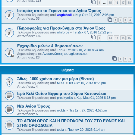
Απαντήσεις:
178
1
15
16
17
18
…
Ιστορίες απο το Γεροντικό του Αγίου Όρους
Τελευταία δημοσίευση από
angieholi
«
Κυρ Οκτ 24, 2010 2:08 pm
Απαντήσεις:
33
1
2
3
4
Πληροφορίες για Προσκύνημα στο Άγιον Όρος
Τελευταία δημοσίευση από
nikiforos
«
Τετ Δεκ 07, 2016 12:22 pm
Απαντήσεις:
150
1
13
14
15
16
…
Εγχειρίδιο μελών & δημοσιεύσεων
Τελευταία δημοσίευση από
Teri
«
Τετ Φεβ 10, 2010 8:24 am
Δημοσιεύτηκε σε
Ανακοινώσεις του agiooros.net
Απαντήσεις:
23
1
2
3
Θέματα
Άθως, 1000 χρόνια σαν μια μέρα (Βίντεο)
Τελευταία δημοσίευση από
ΜΙΧΣ
«
Τετ Οκτ 16, 2013 8:53 pm
Απαντήσεις:
4
Ιερό Κελί Οσίου Εφραίμ του Σύρου Κατουνάκια
Τελευταία δημοσίευση από
proskynitis
«
Κυρ Μαρ 01, 2026 8:13 pm
Νέα Αγίου Όρους
Τελευταία δημοσίευση από
nickts
«
Τετ Σεπ 27, 2023 4:52 pm
Απαντήσεις:
5
ΤΟ ΑΓΙΟΝ ΟΡΟΣ ΚΑΙ H ΠΡΟΣΦΟΡΑ ΤΟΥ ΣΤΟ ΕΘΝΟΣ ΚΑΙ
ΣΤΗΝ ΟΡΘΟΔΟΞΙΑ
Τελευταία δημοσίευση από
toula
«
Παρ Ιαν 20, 2023 9:14 am