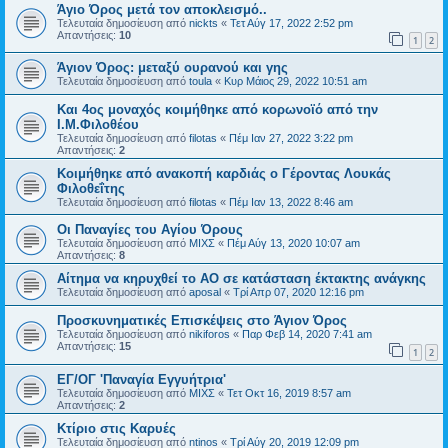
Άγιο Όρος μετά τον αποκλεισμό..
Τελευταία δημοσίευση από
nickts
«
Τετ Αύγ 17, 2022 2:52 pm
Απαντήσεις:
10
1
2
Άγιον Όρος: μεταξύ ουρανού και γης
Τελευταία δημοσίευση από
toula
«
Κυρ Μάιος 29, 2022 10:51 am
Και 4ος μοναχός κοιμήθηκε από κορωνοϊό από την
Ι.Μ.Φιλοθέου
Τελευταία δημοσίευση από
filotas
«
Πέμ Ιαν 27, 2022 3:22 pm
Απαντήσεις:
2
Κοιμήθηκε από ανακοπή καρδιάς ο Γέροντας Λουκάς
Φιλοθεΐτης
Τελευταία δημοσίευση από
filotas
«
Πέμ Ιαν 13, 2022 8:46 am
Οι Παναγίες του Αγίου Όρους
Τελευταία δημοσίευση από
ΜΙΧΣ
«
Πέμ Αύγ 13, 2020 10:07 am
Απαντήσεις:
8
Αίτημα να κηρυχθεί το ΑΟ σε κατάσταση έκτακτης ανάγκης
Τελευταία δημοσίευση από
aposal
«
Τρί Απρ 07, 2020 12:16 pm
Προσκυνηματικές Επισκέψεις στο Άγιον Όρος
Τελευταία δημοσίευση από
nikiforos
«
Παρ Φεβ 14, 2020 7:41 am
Απαντήσεις:
15
1
2
ΕΓ/ΟΓ 'Παναγία Εγγυήτρια'
Τελευταία δημοσίευση από
ΜΙΧΣ
«
Τετ Οκτ 16, 2019 8:57 am
Απαντήσεις:
2
Κτίριο στις Καρυές
Τελευταία δημοσίευση από
ntinos
«
Τρί Αύγ 20, 2019 12:09 pm