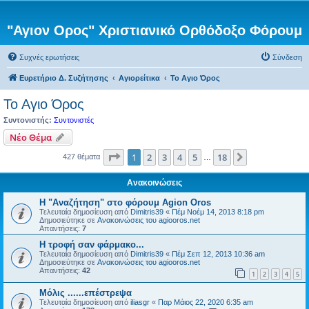
"Αγιον Ορος" Χριστιανικό Ορθόδοξο Φόρουμ
Συχνές ερωτήσεις
Σύνδεση
Ευρετήριο Δ. Συζήτησης
Αγιορείτικα
Το Αγιο Όρος
Το Αγιο Όρος
Συντονιστής:
Συντονιστές
Νέο Θέμα
Σελίδα
1
από
18
1
2
3
4
5
18
Επόμενη
427 θέματα
…
Ανακοινώσεις
Η "Αναζήτηση" στο φόρουμ Agion Oros
Τελευταία δημοσίευση από
Dimitris39
«
Πέμ Νοέμ 14, 2013 8:18 pm
Δημοσιεύτηκε σε
Ανακοινώσεις του agiooros.net
Απαντήσεις:
7
H τροφή σαν φάρμακο...
Τελευταία δημοσίευση από
Dimitris39
«
Πέμ Σεπ 12, 2013 10:36 am
Δημοσιεύτηκε σε
Ανακοινώσεις του agiooros.net
Απαντήσεις:
42
1
2
3
4
5
Μόλις ......επέστρεψα
Τελευταία δημοσίευση από
iliasgr
«
Παρ Μάιος 22, 2020 6:35 am