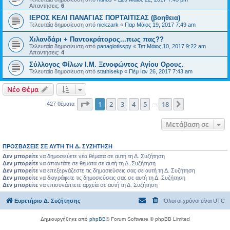
Απαντήσεις:
6
ΙΕΡΟΣ ΚΕΛΙ ΠΑΝΑΓΙΑΣ ΠΟΡΤΑΙΤΙΣΑΣ (βοηθεια)
Τελευταία δημοσίευση από
nickzark
«
Παρ Μάιος 19, 2017 7:49 am
Χιλανδάρι + Παντοκράτορος...πως πας??
Τελευταία δημοσίευση από
panagiotisspy
«
Τετ Μάιος 10, 2017 9:22 am
Απαντήσεις:
4
Σύλλογος Φίλων Ι.Μ. Ξενοφώντος Αγίου Ορους.
Τελευταία δημοσίευση από
stathisekp
«
Πέμ Ιαν 26, 2017 7:43 am
Νέο Θέμα
Σελίδα
1
από
18
1
2
3
4
5
18
Επόμενη
427 θέματα
…
Μετάβαση σε
ΠΡΟΣΒΆΣΕΙΣ ΣΕ ΑΥΤΉ ΤΗ Δ. ΣΥΖΉΤΗΣΗ
Δεν μπορείτε
να δημοσιεύετε νέα θέματα σε αυτή τη Δ. Συζήτηση
Δεν μπορείτε
να απαντάτε σε θέματα σε αυτή τη Δ. Συζήτηση
Δεν μπορείτε
να επεξεργάζεστε τις δημοσιεύσεις σας σε αυτή τη Δ. Συζήτηση
Δεν μπορείτε
να διαγράφετε τις δημοσιεύσεις σας σε αυτή τη Δ. Συζήτηση
Δεν μπορείτε
να επισυνάπτετε αρχεία σε αυτή τη Δ. Συζήτηση
Ευρετήριο Δ. Συζήτησης
Όλοι οι χρόνοι είναι
UTC
Δημιουργήθηκε από
phpBB
® Forum Software © phpBB Limited