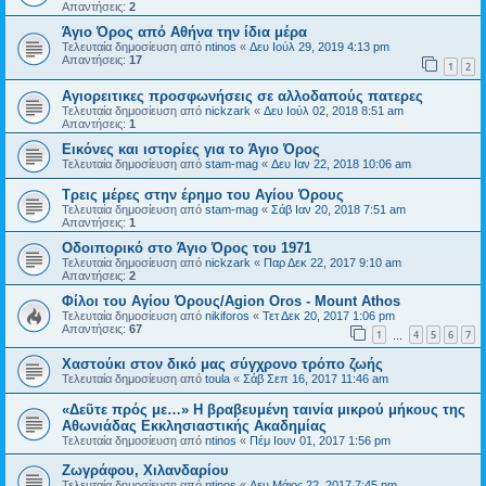
Απαντήσεις:
2
Άγιο Όρος από Αθήνα την ίδια μέρα
Τελευταία δημοσίευση από
ntinos
«
Δευ Ιούλ 29, 2019 4:13 pm
Απαντήσεις:
17
1
2
Αγιορειτικες προσφωνήσεις σε αλλοδαπούς πατερες
Τελευταία δημοσίευση από
nickzark
«
Δευ Ιούλ 02, 2018 8:51 am
Απαντήσεις:
1
Εικόνες και ιστορίες για το Άγιο Όρος
Τελευταία δημοσίευση από
stam-mag
«
Δευ Ιαν 22, 2018 10:06 am
Τρεις μέρες στην έρημο του Αγίου Όρους
Τελευταία δημοσίευση από
stam-mag
«
Σάβ Ιαν 20, 2018 7:51 am
Απαντήσεις:
1
Οδοιπορικό στο Άγιο Όρος του 1971
Τελευταία δημοσίευση από
nickzark
«
Παρ Δεκ 22, 2017 9:10 am
Απαντήσεις:
2
Φίλοι του Αγίου Όρους/Agion Oros - Mount Athos
Τελευταία δημοσίευση από
nikiforos
«
Τετ Δεκ 20, 2017 1:06 pm
Απαντήσεις:
67
1
4
5
6
7
…
Χαστούκι στον δικό μας σύγχρονο τρόπο ζωής
Τελευταία δημοσίευση από
toula
«
Σάβ Σεπ 16, 2017 11:46 am
«Δεῦτε πρός με…» Η βραβευμένη ταινία μικρού μήκους της
Αθωνιάδας Εκκλησιαστικής Ακαδημίας
Τελευταία δημοσίευση από
ntinos
«
Πέμ Ιουν 01, 2017 1:56 pm
Ζωγράφου, Χιλανδαρίου
Τελευταία δημοσίευση από
ntinos
«
Δευ Μάιος 22, 2017 7:45 pm