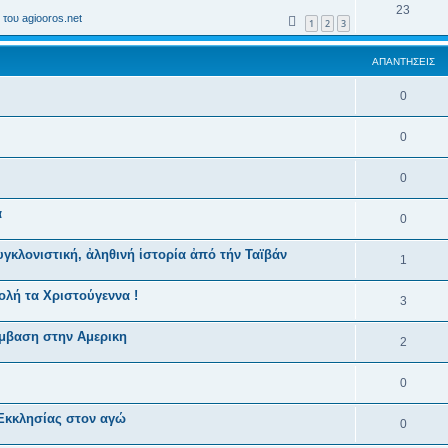
23
του agiooros.net
1
2
3
ΑΠΑΝΤΉΣΕΙΣ
0
0
0
α
0
υγκλονιστική, ἀληθινή ἱστορία ἀπό τήν Ταϊβάν
1
ολή τα Χριστούγεννα !
3
εμβαση στην Αμερικη
2
0
Εκκλησίας στον αγώ
0