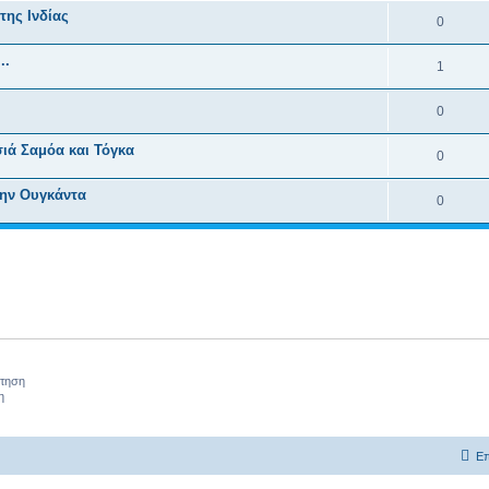
της Ινδίας
0
..
1
0
ιά Σαμόα και Τόγκα
0
ην Ουγκάντα
0
ήτηση
η
Επ