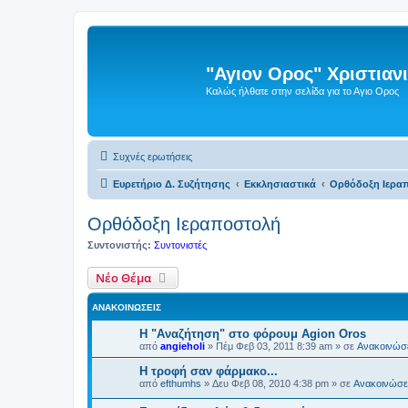
"Αγιον Ορος" Χριστια
Καλώς ήλθατε στην σελίδα για το Αγιο Ορος
Συχνές ερωτήσεις
Ευρετήριο Δ. Συζήτησης
Εκκλησιαστικά
Ορθόδοξη Ιερα
Ορθόδοξη Ιεραποστολή
Συντονιστής:
Συντονιστές
Νέο Θέμα
ΑΝΑΚΟΙΝΏΣΕΙΣ
Η "Αναζήτηση" στο φόρουμ Agion Oros
από
angieholi
»
Πέμ Φεβ 03, 2011 8:39 am
» σε
Ανακοινώσε
H τροφή σαν φάρμακο...
από
efthumhs
»
Δευ Φεβ 08, 2010 4:38 pm
» σε
Ανακοινώσει