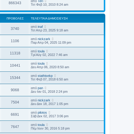
από
Teri
866343
Τετ Φεβ 10, 2010 8:24 am
ΠΡΟΒΟΛΈΣ
ΤΕΛΕΥΤΑΊΑ ΔΗΜΟΣΊΕΥΣΗ
από
inaf
3740
Τετ Απρ 23, 2025 9:18 am
από
nickzark
1106
Παρ Απρ 04, 2025 11:09 pm
από
toula
11318
Τρί Αύγ 02, 2022 7:46 am
από
toula
10441
Δευ Απρ 06, 2020 8:50 am
από
stathisekp
15344
Τετ Φεβ 07, 2018 6:50 am
από
pan
9068
Δευ Ιαν 01, 2018 2:24 pm
από
nickzark
7504
Δευ Δεκ 18, 2017 1:05 pm
από
pilotos
6691
Σάβ Δεκ 02, 2017 3:06 pm
από
toula
7647
Πέμ Ιουν 30, 2016 5:18 pm