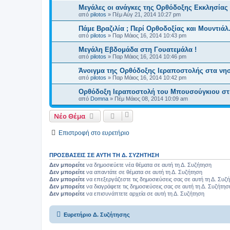
Μεγάλες οι ανάγκες της Ορθόδοξης Εκκλησίας 
από
pilotos
»
Πέμ Αύγ 21, 2014 10:27 pm
Πάμε Βραζιλία ; Περί Ορθοδοξίας και Μουντιάλ.
από
pilotos
»
Παρ Μάιος 16, 2014 10:43 pm
Μεγάλη Εβδομάδα στη Γουατεμάλα !
από
pilotos
»
Παρ Μάιος 16, 2014 10:46 pm
Άνοιγμα της Ορθόδοξης Ιεραποστολής στα νησ
από
pilotos
»
Παρ Μάιος 16, 2014 10:42 pm
Ορθόδοξη Ιεραποστολή του Μπουσούγκιου στ
από
Domna
»
Πέμ Μάιος 08, 2014 10:09 am
Νέο Θέμα
Επιστροφή στο ευρετήριο
ΠΡΟΣΒΆΣΕΙΣ ΣΕ ΑΥΤΉ ΤΗ Δ. ΣΥΖΉΤΗΣΗ
Δεν μπορείτε
να δημοσιεύετε νέα θέματα σε αυτή τη Δ. Συζήτηση
Δεν μπορείτε
να απαντάτε σε θέματα σε αυτή τη Δ. Συζήτηση
Δεν μπορείτε
να επεξεργάζεστε τις δημοσιεύσεις σας σε αυτή τη Δ. Συζ
Δεν μπορείτε
να διαγράφετε τις δημοσιεύσεις σας σε αυτή τη Δ. Συζήτησ
Δεν μπορείτε
να επισυνάπτετε αρχεία σε αυτή τη Δ. Συζήτηση
Ευρετήριο Δ. Συζήτησης