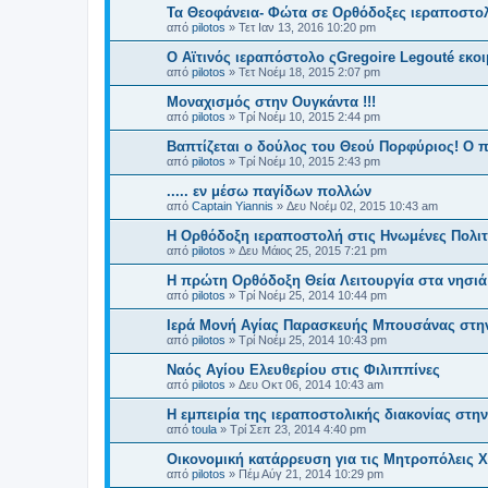
Τα Θεοφάνεια- Φώτα σε Ορθόδοξες ιεραποστο
από
pilotos
»
Τετ Ιαν 13, 2016 10:20 pm
Ο Αϊτινός ιεραπόστολο ςGregoire Legouté εκο
από
pilotos
»
Τετ Νοέμ 18, 2015 2:07 pm
Μοναχισμός στην Ουγκάντα !!!
από
pilotos
»
Τρί Νοέμ 10, 2015 2:44 pm
Βαπτίζεται ο δούλος του Θεού Πορφύριος! O
από
pilotos
»
Τρί Νοέμ 10, 2015 2:43 pm
..... εν μέσω παγίδων πολλών
από
Captain Yiannis
»
Δευ Νοέμ 02, 2015 10:43 am
Η Ορθόδοξη ιεραποστολή στις Ηνωμένες Πολιτε
από
pilotos
»
Δευ Μάιος 25, 2015 7:21 pm
Η πρώτη Ορθόδοξη Θεία Λειτουργία στα νησιά
από
pilotos
»
Τρί Νοέμ 25, 2014 10:44 pm
Ιερά Μονή Αγίας Παρασκευής Μπουσάνας στη
από
pilotos
»
Τρί Νοέμ 25, 2014 10:43 pm
Ναός Αγίου Ελευθερίου στις Φιλιππίνες
από
pilotos
»
Δευ Οκτ 06, 2014 10:43 am
Η εμπειρία της ιεραποστολικής διακονίας στη
από
toula
»
Τρί Σεπ 23, 2014 4:40 pm
Οικονομική κατάρρευση για τις Μητροπόλεις Χ
από
pilotos
»
Πέμ Αύγ 21, 2014 10:29 pm