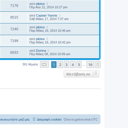
από
pilotos
7178
Πέμ Αύγ 21, 2014 10:27 pm
από
Captain Yiannis
8515
Σάβ Μάιος 17, 2014 7:37 am
από
pilotos
7240
Παρ Μάιος 16, 2014 10:46 pm
από
pilotos
7199
Παρ Μάιος 16, 2014 10:42 pm
από
Domna
6933
Πέμ Μάιος 08, 2014 10:09 am
Σελίδα
1
από
16
1
2
3
4
5
16
Επόμενη
391 θέματα
…
Μετάβαση σε
ικοινωνήστε μαζί μας
Διαγραφή cookies
Όλοι οι χρόνοι είναι
UTC