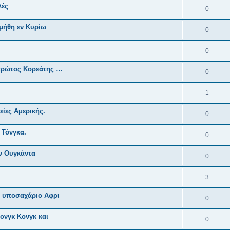
λές
0
ιμήθη εν Κυρίω
0
0
 πρώτος Κορεάτης …
0
1
ίες Αμερικής.
0
 Τόνγκα.
0
ν Ουγκάντα
0
3
ν υποσαχάριο Αφρι
0
ονγκ Κονγκ και
0