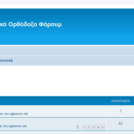
νικό Ορθόδοξο Φόρουμ
ποστολή
ΑΠΑΝΤΉΣΕΙΣ
7
ις του agiooros.net
42
ς του agiooros.net
1
2
3
4
5