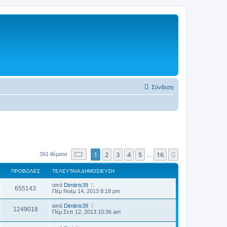
Σύνδεση
Σελίδα
1
από
16
1
2
3
4
5
16
Επόμενη
391 θέματα
…
ΠΡΟΒΟΛΈΣ
ΤΕΛΕΥΤΑΊΑ ΔΗΜΟΣΊΕΥΣΗ
από
Dimitris39
655143
Πέμ Νοέμ 14, 2013 8:18 pm
από
Dimitris39
1249018
Πέμ Σεπ 12, 2013 10:36 am