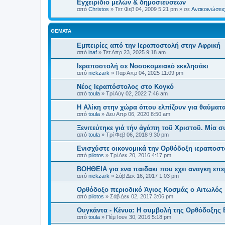
Εγχειρίδιο μελών & δημοσιεύσεων
από
Christos
»
Τετ Φεβ 04, 2009 5:21 pm
» σε
Ανακοινώσεις 
ΘΈΜΑΤΑ
Εμπειρίες από την Ιεραποστολή στην Αφρική
από
inaf
»
Τετ Απρ 23, 2025 9:18 am
Ιεραποστολή σε Νοσοκομειακό εκκλησάκι
από
nickzark
»
Παρ Απρ 04, 2025 11:09 pm
Νέος Ιεραπόστολος στο Κογκό
από
toula
»
Τρί Αύγ 02, 2022 7:46 am
Η Αλίκη στην χώρα όπου ελπίζουν για θαύματ
από
toula
»
Δευ Απρ 06, 2020 8:50 am
Ξενιτεύτηκε γιά τήν ἀγάπη τοῦ Χριστοῦ. Μία σ
από
toula
»
Τρί Φεβ 06, 2018 9:30 pm
Ενισχύστε οικονομικά την Ορθόδοξη ιεραποστ
από
pilotos
»
Τρί Δεκ 20, 2016 4:17 pm
ΒΟΗΘΕΙΑ για ενα παιδακι που εχει αναγκη επ
από
nickzark
»
Σάβ Δεκ 16, 2017 1:03 pm
Ορθόδοξο περιοδικό Άγιος Κοσμάς ο Αιτωλός
από
pilotos
»
Σάβ Δεκ 02, 2017 3:06 pm
Ουγκάντα - Κένυα: Η συμβολή της Ορθόδοξης 
από
toula
»
Πέμ Ιουν 30, 2016 5:18 pm