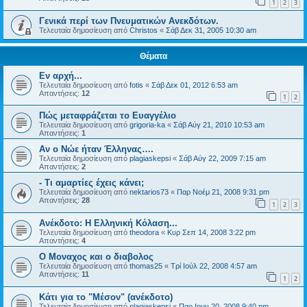
1
2
3
Γενικά περί των Πνευματικών Ανεκδότων.
Τελευταία δημοσίευση από
Christos
«
Σάβ Δεκ 31, 2005 10:30 am
Θέματα
Εν αρχή...
Τελευταία δημοσίευση από
fotis
«
Σάβ Δεκ 01, 2012 6:53 am
Απαντήσεις:
12
1
2
Πώς μεταφράζεται το Ευαγγέλιο
Τελευταία δημοσίευση από
grigoria-ka
«
Σάβ Αύγ 21, 2010 10:53 am
Απαντήσεις:
1
Aν ο Νώε ήταν Έλληνας….
Τελευταία δημοσίευση από
plagiaskepsi
«
Σάβ Αύγ 22, 2009 7:15 am
Απαντήσεις:
2
- Τι αμαρτίες έχεις κάνει;
Τελευταία δημοσίευση από
nektarios73
«
Παρ Νοέμ 21, 2008 9:31 pm
Απαντήσεις:
28
1
2
3
Ανέκδοτο: Η Ελληνική Κόλαση...
Τελευταία δημοσίευση από
theodora
«
Κυρ Σεπ 14, 2008 3:22 pm
Απαντήσεις:
4
Ο Μοναχος και ο διαβολος
Τελευταία δημοσίευση από
thomas25
«
Τρί Ιούλ 22, 2008 4:57 am
Απαντήσεις:
11
1
2
Κάτι για το "Μέσον" (ανέκδοτο)
Τελευταία δημοσίευση από
plagiaskepsi
«
Παρ Ιουν 20, 2008 9:40 pm