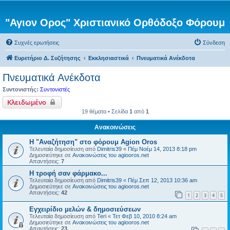
"Αγιον Ορος" Χριστιανικό Ορθόδοξο Φόρουμ
Συχνές ερωτήσεις
Σύνδεση
Ευρετήριο Δ. Συζήτησης
Εκκλησιαστικά
Πνευματικά Ανέκδοτα
Πνευματικά Ανέκδοτα
Συντονιστής:
Συντονιστές
Κλειδωμένο
19 θέματα • Σελίδα
1
από
1
Ανακοινώσεις
Η "Αναζήτηση" στο φόρουμ Agion Oros
Τελευταία δημοσίευση από
Dimitris39
«
Πέμ Νοέμ 14, 2013 8:18 pm
Δημοσιεύτηκε σε
Ανακοινώσεις του agiooros.net
Απαντήσεις:
7
H τροφή σαν φάρμακο...
Τελευταία δημοσίευση από
Dimitris39
«
Πέμ Σεπ 12, 2013 10:36 am
Δημοσιεύτηκε σε
Ανακοινώσεις του agiooros.net
Απαντήσεις:
42
1
2
3
4
5
Εγχειρίδιο μελών & δημοσιεύσεων
Τελευταία δημοσίευση από
Teri
«
Τετ Φεβ 10, 2010 8:24 am
Δημοσιεύτηκε σε
Ανακοινώσεις του agiooros.net
Απαντήσεις:
23