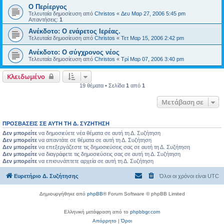
Ο Περίεργος
Τελευταία δημοσίευση από
Christos
«
Δευ Μαρ 27, 2006 5:45 pm
Απαντήσεις:
1
Ανέκδοτο: Ο ενάρετος Ιερέας.
Τελευταία δημοσίευση από
Christos
«
Τετ Μαρ 15, 2006 2:42 pm
Ανέκδοτο: Ο σύγχρονος νέος
Τελευταία δημοσίευση από
Christos
«
Τρί Μαρ 07, 2006 3:40 pm
Κλειδωμένο
19 θέματα • Σελίδα
1
από
1
Μετάβαση σε
ΠΡΟΣΒΆΣΕΙΣ ΣΕ ΑΥΤΉ ΤΗ Δ. ΣΥΖΉΤΗΣΗ
Δεν μπορείτε
να δημοσιεύετε νέα θέματα σε αυτή τη Δ. Συζήτηση
Δεν μπορείτε
να απαντάτε σε θέματα σε αυτή τη Δ. Συζήτηση
Δεν μπορείτε
να επεξεργάζεστε τις δημοσιεύσεις σας σε αυτή τη Δ. Συζήτηση
Δεν μπορείτε
να διαγράφετε τις δημοσιεύσεις σας σε αυτή τη Δ. Συζήτηση
Δεν μπορείτε
να επισυνάπτετε αρχεία σε αυτή τη Δ. Συζήτηση
Ευρετήριο Δ. Συζήτησης
Όλοι οι χρόνοι είναι
UTC
Δημιουργήθηκε από
phpBB
® Forum Software © phpBB Limited
Ελληνική μετάφραση από το
phpbbgr.com
Απόρρητο
|
Όροι