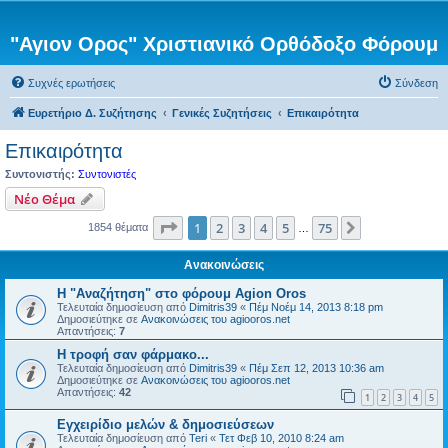
"Αγιον Ορος" Χριστιανικό Ορθόδοξο Φόρουμ
Συχνές ερωτήσεις
Σύνδεση
Ευρετήριο Δ. Συζήτησης
Γενικές Συζητήσεις
Επικαιρότητα
Επικαιρότητα
Συντονιστής:
Συντονιστές
Νέο Θέμα
Σελίδα
1
από
75
1
2
3
4
5
75
Επόμενη
1854 θέματα
…
Ανακοινώσεις
Η "Αναζήτηση" στο φόρουμ Agion Oros
Τελευταία δημοσίευση από
Dimitris39
«
Πέμ Νοέμ 14, 2013 8:18 pm
Δημοσιεύτηκε σε
Ανακοινώσεις του agiooros.net
Απαντήσεις:
7
H τροφή σαν φάρμακο...
Τελευταία δημοσίευση από
Dimitris39
«
Πέμ Σεπ 12, 2013 10:36 am
Δημοσιεύτηκε σε
Ανακοινώσεις του agiooros.net
Απαντήσεις:
42
1
2
3
4
5
Εγχειρίδιο μελών & δημοσιεύσεων
Τελευταία δημοσίευση από
Teri
«
Τετ Φεβ 10, 2010 8:24 am