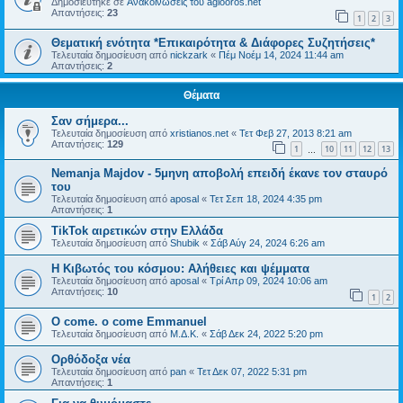
Δημοσιεύτηκε σε
Ανακοινώσεις του agiooros.net
Απαντήσεις:
23
1
2
3
Θεματική ενότητα *Επικαιρότητα & Διάφορες Συζητήσεις*
Τελευταία δημοσίευση από
nickzark
«
Πέμ Νοέμ 14, 2024 11:44 am
Απαντήσεις:
2
Θέματα
Σαν σήμερα...
Τελευταία δημοσίευση από
xristianos.net
«
Τετ Φεβ 27, 2013 8:21 am
Απαντήσεις:
129
1
10
11
12
13
…
Nemanja Majdov - 5μηνη αποβολή επειδή έκανε τον σταυρό
του
Τελευταία δημοσίευση από
aposal
«
Τετ Σεπ 18, 2024 4:35 pm
Απαντήσεις:
1
TikTok αιρετικών στην Ελλάδα
Τελευταία δημοσίευση από
Shubik
«
Σάβ Αύγ 24, 2024 6:26 am
Η Κιβωτός του κόσμου: Αλήθειες και ψέμματα
Τελευταία δημοσίευση από
aposal
«
Τρί Απρ 09, 2024 10:06 am
Απαντήσεις:
10
1
2
O come. o come Emmanuel
Τελευταία δημοσίευση από
Μ.Δ.Κ.
«
Σάβ Δεκ 24, 2022 5:20 pm
Ορθόδοξα νέα
Τελευταία δημοσίευση από
pan
«
Τετ Δεκ 07, 2022 5:31 pm
Απαντήσεις:
1