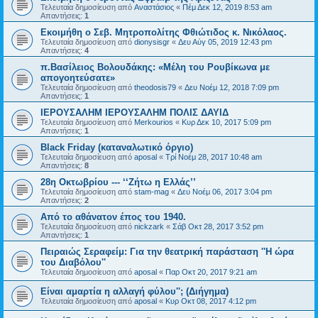
Τελευταία δημοσίευση από
Αναστάσιος
«
Πέμ Δεκ 12, 2019 8:53 am
Απαντήσεις:
1
Εκοιμήθη ο Σεβ. Μητροπολίτης Φθιώτιδος κ. Νικόλαος.
Τελευταία δημοσίευση από
dionysisgr
«
Δευ Αύγ 05, 2019 12:43 pm
Απαντήσεις:
4
π.Βασίλειος Βολουδάκης: «Μέλη του Ρουβίκωνα με
απογοητεύσατε»
Τελευταία δημοσίευση από
theodosis79
«
Δευ Νοέμ 12, 2018 7:09 pm
Απαντήσεις:
1
ΙΕΡΟΥΣΑΛΗΜ ΙΕΡΟΥΣΑΛΗΜ ΠΟΛΙΣ ΔΑΥΙΔ
Τελευταία δημοσίευση από
Merkourios
«
Κυρ Δεκ 10, 2017 5:09 pm
Απαντήσεις:
1
Black Friday (καταναλωτικό όργιο)
Τελευταία δημοσίευση από
aposal
«
Τρί Νοέμ 28, 2017 10:48 am
Απαντήσεις:
8
28η Οκτωβρίου --- ‘‘Ζήτω η Ελλάς’’
Τελευταία δημοσίευση από
stam-mag
«
Δευ Νοέμ 06, 2017 3:04 pm
Απαντήσεις:
2
Από το αθάνατον έπος του 1940.
Τελευταία δημοσίευση από
nickzark
«
Σάβ Οκτ 28, 2017 3:52 pm
Απαντήσεις:
1
Πειραιώς Σεραφείμ: Για την θεατρική παράσταση ''Η ώρα
του Διαβόλου''
Τελευταία δημοσίευση από
aposal
«
Παρ Οκτ 20, 2017 9:21 am
Είναι αμαρτία η αλλαγή φύλου''; (Διήγημα)
Τελευταία δημοσίευση από
aposal
«
Κυρ Οκτ 08, 2017 4:12 pm