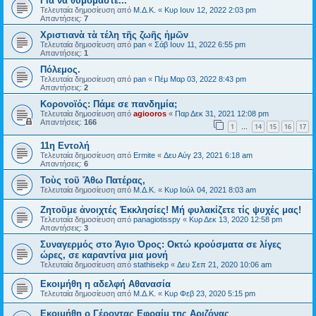
Για να θυμόμαστε...
Τελευταία δημοσίευση από
Μ.Δ.Κ.
«
Κυρ Ιουν 12, 2022 2:03 pm
Απαντήσεις:
7
Χριστιανὰ τὰ τέλη τῆς ζωῆς ἡμῶν
Τελευταία δημοσίευση από
pan
«
Σάβ Ιουν 11, 2022 6:55 pm
Απαντήσεις:
1
Πόλεμος.
Τελευταία δημοσίευση από
pan
«
Πέμ Μαρ 03, 2022 8:43 pm
Απαντήσεις:
2
Κορονοϊός: Πάμε σε πανδημία;
Τελευταία δημοσίευση από
agiooros
«
Παρ Δεκ 31, 2021 12:08 pm
Απαντήσεις:
166
1
14
15
16
17
…
11η Εντολή
Τελευταία δημοσίευση από
Ermite
«
Δευ Αύγ 23, 2021 6:18 am
Απαντήσεις:
6
Τοὺς τοῦ Ἄθω Πατέρας,
Τελευταία δημοσίευση από
Μ.Δ.Κ.
«
Κυρ Ιούλ 04, 2021 8:03 am
Ζητοῦμε ἀνοιχτές Ἐκκλησίες! Μή φυλακίζετε τίς ψυχές μας!
Τελευταία δημοσίευση από
panagiotisspy
«
Κυρ Δεκ 13, 2020 12:58 pm
Απαντήσεις:
3
Συναγερμός στο Άγιο Όρος: Οκτώ κρούσματα σε λίγες
ώρες, σε καραντίνα μια μονή
Τελευταία δημοσίευση από
stathisekp
«
Δευ Σεπ 21, 2020 10:06 am
Εκοιμήθη η αδελφή Αθανασία
Τελευταία δημοσίευση από
Μ.Δ.Κ.
«
Κυρ Φεβ 23, 2020 5:15 pm
Εκοιμήθη ο Γέροντας Εφραίμ της Αριζόνας