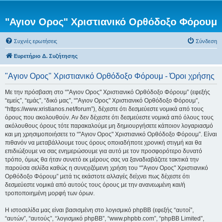
"Αγιον Ορος" Χριστιανικό Ορθόδοξο Φόρουμ
Συχνές ερωτήσεις
Σύνδεση
Ευρετήριο Δ. Συζήτησης
"Αγιον Ορος" Χριστιανικό Ορθόδοξο Φόρουμ - Όροι χρήσης
Με την πρόσβαση στο “"Αγιον Ορος" Χριστιανικό Ορθόδοξο Φόρουμ” (εφεξής
“εμείς”, “εμάς”, “δικό μας”, “"Αγιον Ορος" Χριστιανικό Ορθόδοξο Φόρουμ”,
“https://www.xristianos.net/forum”), δέχεστε ότι δεσμεύεστε νομικά από τους
όρους που ακολουθούν. Αν δεν δέχεστε ότι δεσμεύεστε νομικά από όλους τους
ακόλουθους όρους τότε παρακαλούμε μη δημιουργήσετε κάποιον λογαριασμό
και μη χρησιμοποιήσετε το “"Αγιον Ορος" Χριστιανικό Ορθόδοξο Φόρουμ”. Είναι
πιθανόν να μεταβάλλουμε τους όρους οποιαδήποτε χρονική στιγμή και θα
επιδιώξουμε να σας ενημερώσουμε για αυτό με τον προσφορότερο δυνατό
τρόπο, όμως θα ήταν συνετό εκ μέρους σας να ξαναδιαβάζετε τακτικά την
παρούσα σελίδα καθώς η συνεχιζόμενη χρήση του “"Αγιον Ορος" Χριστιανικό
Ορθόδοξο Φόρουμ” μετά τις εκάστοτε αλλαγές δείχνει πως δέχεστε ότι
δεσμεύεστε νομικά από αυτούς τους όρους με την ανανεωμένη και/ή
τροποποιημένη μορφή των όρων.
Η ιστοσελίδα μας είναι βασισμένη στο λογισμικό phpBB (εφεξής “αυτοί”,
“αυτών”, “αυτούς”, “λογισμικό phpBB”, “www.phpbb.com”, “phpBB Limited”,