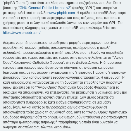
“phpBB Teams”) που είναι μια λύση συστήματος συζητήσεων που διατίθεται
βάσει της “
GNU General Public License v2
” (εφεξής “GPL”) και μπορεί να
μεταφορτωθεί από τη σελίδα
www.phpbb.com
. Η ομάδα του phpBB δεν μπορεί
να ασκήσει την επιρροή στο περιεχόμενο και τους στόχους, τους οποίους ο
χρήστης με αυτό το λογισμικό ακολουθεί λόγω των κανονισμών του GPL. Για
περισσότερες πληροφορίες σχετικά με το phpBB, παρακαλούμε δείτε στο
https://www.phpbb.com/
.
Δέχεστε να μη δημοσιεύετε οποιασδήποτε μορφής περιεχόμενο που είναι
προσβλητικό, άσεμνο, χυδαίο, συκοφαντικό, περιέχον μίσος ή απειλή,
σεξουαλικά προσανατολισμένο ή οτιδήποτε άλλο που πιθανόν να παραβιάζει
νόμους είτε της χώρας σας, είτε της χώρας στην οποία φιλοξενείται το “"Αγιον
Ορος" Χριστιανικό Ορθόδοξο Φόρουμ”, είτε το Διεθνές Δίκαιο. Η δημοσίευση
τέτοιου περιεχομένου είναι δυνατόν να οδηγήσει στην άμεση και μόνιμη
διαγραφή σας, με ταυτόχρονη ενημέρωση της Υπηρεσίας Παροχής Υπηρεσιών
Διαδικτύου που χρησιμοποιείτε εφόσον κρίνουμε απαραίτητο. Η διεύθυνση IP
κάθε δημοσίευσης καταγράφεται για τη δυνατότητα επιβολής των παρόντων
όρων. Δέχεστε ότι το “"Αγιον Ορος" Χριστιανικό Ορθόδοξο Φόρουμ” έχει το
δικαίωμα να απομακρύνει, να επεξεργαστεί, να μετακινήσει ή να κλείσει ένα θέμα
συζήτησης οποιαδήποτε χρονική στιγμή επιλέξει. Σαν μέλος δέχεστε ότι
οποιεσδήποτε πληροφορίες έχετε εισάγει αποθηκεύονται σε μια βάση
δεδομένων. Αν και αυτές οι πληροφορίες δεν θα αποκαλυφθούν σε
οποιονδήποτε τρίτο χωρίς τη συναίνεσή σας, ούτε το “"Αγιον Ορος" Χριστιανικό
Ορθόδοξο Φόρουμ” ούτε το phpBB θα θεωρηθούν υπεύθυνοι για οποιαδήποτε
απόπειρα ηλεκτρονικής εισβολής ή παραβίασης η οποία είναι δυνατόν να
οδηγήσει σε απώλεια αυτών των δεδομένων.