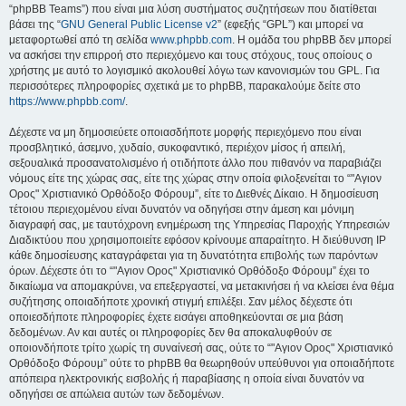
“phpBB Teams”) που είναι μια λύση συστήματος συζητήσεων που διατίθεται
βάσει της “
GNU General Public License v2
” (εφεξής “GPL”) και μπορεί να
μεταφορτωθεί από τη σελίδα
www.phpbb.com
. Η ομάδα του phpBB δεν μπορεί
να ασκήσει την επιρροή στο περιεχόμενο και τους στόχους, τους οποίους ο
χρήστης με αυτό το λογισμικό ακολουθεί λόγω των κανονισμών του GPL. Για
περισσότερες πληροφορίες σχετικά με το phpBB, παρακαλούμε δείτε στο
https://www.phpbb.com/
.
Δέχεστε να μη δημοσιεύετε οποιασδήποτε μορφής περιεχόμενο που είναι
προσβλητικό, άσεμνο, χυδαίο, συκοφαντικό, περιέχον μίσος ή απειλή,
σεξουαλικά προσανατολισμένο ή οτιδήποτε άλλο που πιθανόν να παραβιάζει
νόμους είτε της χώρας σας, είτε της χώρας στην οποία φιλοξενείται το “"Αγιον
Ορος" Χριστιανικό Ορθόδοξο Φόρουμ”, είτε το Διεθνές Δίκαιο. Η δημοσίευση
τέτοιου περιεχομένου είναι δυνατόν να οδηγήσει στην άμεση και μόνιμη
διαγραφή σας, με ταυτόχρονη ενημέρωση της Υπηρεσίας Παροχής Υπηρεσιών
Διαδικτύου που χρησιμοποιείτε εφόσον κρίνουμε απαραίτητο. Η διεύθυνση IP
κάθε δημοσίευσης καταγράφεται για τη δυνατότητα επιβολής των παρόντων
όρων. Δέχεστε ότι το “"Αγιον Ορος" Χριστιανικό Ορθόδοξο Φόρουμ” έχει το
δικαίωμα να απομακρύνει, να επεξεργαστεί, να μετακινήσει ή να κλείσει ένα θέμα
συζήτησης οποιαδήποτε χρονική στιγμή επιλέξει. Σαν μέλος δέχεστε ότι
οποιεσδήποτε πληροφορίες έχετε εισάγει αποθηκεύονται σε μια βάση
δεδομένων. Αν και αυτές οι πληροφορίες δεν θα αποκαλυφθούν σε
οποιονδήποτε τρίτο χωρίς τη συναίνεσή σας, ούτε το “"Αγιον Ορος" Χριστιανικό
Ορθόδοξο Φόρουμ” ούτε το phpBB θα θεωρηθούν υπεύθυνοι για οποιαδήποτε
απόπειρα ηλεκτρονικής εισβολής ή παραβίασης η οποία είναι δυνατόν να
οδηγήσει σε απώλεια αυτών των δεδομένων.