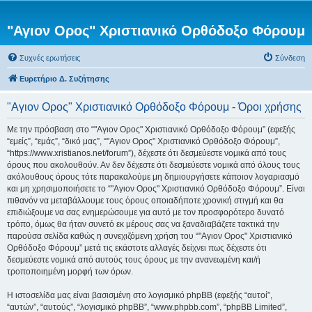
"Αγιον Ορος" Χριστιανικό Ορθόδοξο Φόρουμ
Συχνές ερωτήσεις
Σύνδεση
Ευρετήριο Δ. Συζήτησης
"Αγιον Ορος" Χριστιανικό Ορθόδοξο Φόρουμ - Όροι χρήσης
Με την πρόσβαση στο “"Αγιον Ορος" Χριστιανικό Ορθόδοξο Φόρουμ” (εφεξής
“εμείς”, “εμάς”, “δικό μας”, “"Αγιον Ορος" Χριστιανικό Ορθόδοξο Φόρουμ”,
“https://www.xristianos.net/forum”), δέχεστε ότι δεσμεύεστε νομικά από τους
όρους που ακολουθούν. Αν δεν δέχεστε ότι δεσμεύεστε νομικά από όλους τους
ακόλουθους όρους τότε παρακαλούμε μη δημιουργήσετε κάποιον λογαριασμό
και μη χρησιμοποιήσετε το “"Αγιον Ορος" Χριστιανικό Ορθόδοξο Φόρουμ”. Είναι
πιθανόν να μεταβάλλουμε τους όρους οποιαδήποτε χρονική στιγμή και θα
επιδιώξουμε να σας ενημερώσουμε για αυτό με τον προσφορότερο δυνατό
τρόπο, όμως θα ήταν συνετό εκ μέρους σας να ξαναδιαβάζετε τακτικά την
παρούσα σελίδα καθώς η συνεχιζόμενη χρήση του “"Αγιον Ορος" Χριστιανικό
Ορθόδοξο Φόρουμ” μετά τις εκάστοτε αλλαγές δείχνει πως δέχεστε ότι
δεσμεύεστε νομικά από αυτούς τους όρους με την ανανεωμένη και/ή
τροποποιημένη μορφή των όρων.
Η ιστοσελίδα μας είναι βασισμένη στο λογισμικό phpBB (εφεξής “αυτοί”,
“αυτών”, “αυτούς”, “λογισμικό phpBB”, “www.phpbb.com”, “phpBB Limited”,