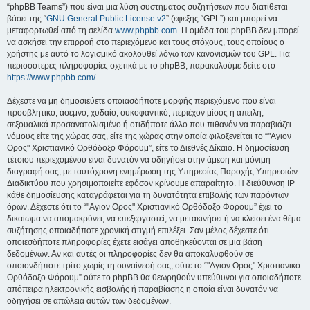
“phpBB Teams”) που είναι μια λύση συστήματος συζητήσεων που διατίθεται
βάσει της “
GNU General Public License v2
” (εφεξής “GPL”) και μπορεί να
μεταφορτωθεί από τη σελίδα
www.phpbb.com
. Η ομάδα του phpBB δεν μπορεί
να ασκήσει την επιρροή στο περιεχόμενο και τους στόχους, τους οποίους ο
χρήστης με αυτό το λογισμικό ακολουθεί λόγω των κανονισμών του GPL. Για
περισσότερες πληροφορίες σχετικά με το phpBB, παρακαλούμε δείτε στο
https://www.phpbb.com/
.
Δέχεστε να μη δημοσιεύετε οποιασδήποτε μορφής περιεχόμενο που είναι
προσβλητικό, άσεμνο, χυδαίο, συκοφαντικό, περιέχον μίσος ή απειλή,
σεξουαλικά προσανατολισμένο ή οτιδήποτε άλλο που πιθανόν να παραβιάζει
νόμους είτε της χώρας σας, είτε της χώρας στην οποία φιλοξενείται το “"Αγιον
Ορος" Χριστιανικό Ορθόδοξο Φόρουμ”, είτε το Διεθνές Δίκαιο. Η δημοσίευση
τέτοιου περιεχομένου είναι δυνατόν να οδηγήσει στην άμεση και μόνιμη
διαγραφή σας, με ταυτόχρονη ενημέρωση της Υπηρεσίας Παροχής Υπηρεσιών
Διαδικτύου που χρησιμοποιείτε εφόσον κρίνουμε απαραίτητο. Η διεύθυνση IP
κάθε δημοσίευσης καταγράφεται για τη δυνατότητα επιβολής των παρόντων
όρων. Δέχεστε ότι το “"Αγιον Ορος" Χριστιανικό Ορθόδοξο Φόρουμ” έχει το
δικαίωμα να απομακρύνει, να επεξεργαστεί, να μετακινήσει ή να κλείσει ένα θέμα
συζήτησης οποιαδήποτε χρονική στιγμή επιλέξει. Σαν μέλος δέχεστε ότι
οποιεσδήποτε πληροφορίες έχετε εισάγει αποθηκεύονται σε μια βάση
δεδομένων. Αν και αυτές οι πληροφορίες δεν θα αποκαλυφθούν σε
οποιονδήποτε τρίτο χωρίς τη συναίνεσή σας, ούτε το “"Αγιον Ορος" Χριστιανικό
Ορθόδοξο Φόρουμ” ούτε το phpBB θα θεωρηθούν υπεύθυνοι για οποιαδήποτε
απόπειρα ηλεκτρονικής εισβολής ή παραβίασης η οποία είναι δυνατόν να
οδηγήσει σε απώλεια αυτών των δεδομένων.