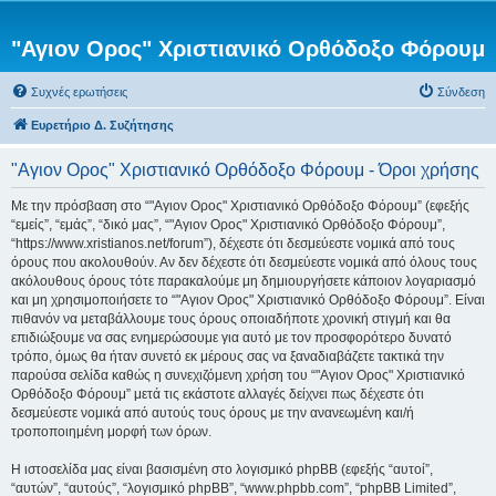
"Αγιον Ορος" Χριστιανικό Ορθόδοξο Φόρουμ
Συχνές ερωτήσεις
Σύνδεση
Ευρετήριο Δ. Συζήτησης
"Αγιον Ορος" Χριστιανικό Ορθόδοξο Φόρουμ - Όροι χρήσης
Με την πρόσβαση στο “"Αγιον Ορος" Χριστιανικό Ορθόδοξο Φόρουμ” (εφεξής
“εμείς”, “εμάς”, “δικό μας”, “"Αγιον Ορος" Χριστιανικό Ορθόδοξο Φόρουμ”,
“https://www.xristianos.net/forum”), δέχεστε ότι δεσμεύεστε νομικά από τους
όρους που ακολουθούν. Αν δεν δέχεστε ότι δεσμεύεστε νομικά από όλους τους
ακόλουθους όρους τότε παρακαλούμε μη δημιουργήσετε κάποιον λογαριασμό
και μη χρησιμοποιήσετε το “"Αγιον Ορος" Χριστιανικό Ορθόδοξο Φόρουμ”. Είναι
πιθανόν να μεταβάλλουμε τους όρους οποιαδήποτε χρονική στιγμή και θα
επιδιώξουμε να σας ενημερώσουμε για αυτό με τον προσφορότερο δυνατό
τρόπο, όμως θα ήταν συνετό εκ μέρους σας να ξαναδιαβάζετε τακτικά την
παρούσα σελίδα καθώς η συνεχιζόμενη χρήση του “"Αγιον Ορος" Χριστιανικό
Ορθόδοξο Φόρουμ” μετά τις εκάστοτε αλλαγές δείχνει πως δέχεστε ότι
δεσμεύεστε νομικά από αυτούς τους όρους με την ανανεωμένη και/ή
τροποποιημένη μορφή των όρων.
Η ιστοσελίδα μας είναι βασισμένη στο λογισμικό phpBB (εφεξής “αυτοί”,
“αυτών”, “αυτούς”, “λογισμικό phpBB”, “www.phpbb.com”, “phpBB Limited”,