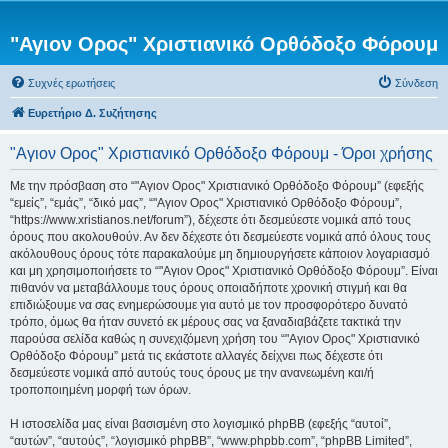
"Αγιον Ορος" Χριστιανικό Ορθόδοξο Φόρουμ
Συχνές ερωτήσεις
Σύνδεση
Ευρετήριο Δ. Συζήτησης
"Αγιον Ορος" Χριστιανικό Ορθόδοξο Φόρουμ - Όροι χρήσης
Με την πρόσβαση στο “"Αγιον Ορος" Χριστιανικό Ορθόδοξο Φόρουμ” (εφεξής
“εμείς”, “εμάς”, “δικό μας”, “"Αγιον Ορος" Χριστιανικό Ορθόδοξο Φόρουμ”,
“https://www.xristianos.net/forum”), δέχεστε ότι δεσμεύεστε νομικά από τους
όρους που ακολουθούν. Αν δεν δέχεστε ότι δεσμεύεστε νομικά από όλους τους
ακόλουθους όρους τότε παρακαλούμε μη δημιουργήσετε κάποιον λογαριασμό
και μη χρησιμοποιήσετε το “"Αγιον Ορος" Χριστιανικό Ορθόδοξο Φόρουμ”. Είναι
πιθανόν να μεταβάλλουμε τους όρους οποιαδήποτε χρονική στιγμή και θα
επιδιώξουμε να σας ενημερώσουμε για αυτό με τον προσφορότερο δυνατό
τρόπο, όμως θα ήταν συνετό εκ μέρους σας να ξαναδιαβάζετε τακτικά την
παρούσα σελίδα καθώς η συνεχιζόμενη χρήση του “"Αγιον Ορος" Χριστιανικό
Ορθόδοξο Φόρουμ” μετά τις εκάστοτε αλλαγές δείχνει πως δέχεστε ότι
δεσμεύεστε νομικά από αυτούς τους όρους με την ανανεωμένη και/ή
τροποποιημένη μορφή των όρων.
Η ιστοσελίδα μας είναι βασισμένη στο λογισμικό phpBB (εφεξής “αυτοί”,
“αυτών”, “αυτούς”, “λογισμικό phpBB”, “www.phpbb.com”, “phpBB Limited”,