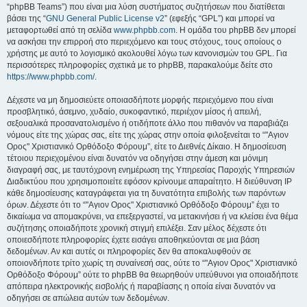
“phpBB Teams”) που είναι μια λύση συστήματος συζητήσεων που διατίθεται
βάσει της “
GNU General Public License v2
” (εφεξής “GPL”) και μπορεί να
μεταφορτωθεί από τη σελίδα
www.phpbb.com
. Η ομάδα του phpBB δεν μπορεί
να ασκήσει την επιρροή στο περιεχόμενο και τους στόχους, τους οποίους ο
χρήστης με αυτό το λογισμικό ακολουθεί λόγω των κανονισμών του GPL. Για
περισσότερες πληροφορίες σχετικά με το phpBB, παρακαλούμε δείτε στο
https://www.phpbb.com/
.
Δέχεστε να μη δημοσιεύετε οποιασδήποτε μορφής περιεχόμενο που είναι
προσβλητικό, άσεμνο, χυδαίο, συκοφαντικό, περιέχον μίσος ή απειλή,
σεξουαλικά προσανατολισμένο ή οτιδήποτε άλλο που πιθανόν να παραβιάζει
νόμους είτε της χώρας σας, είτε της χώρας στην οποία φιλοξενείται το “"Αγιον
Ορος" Χριστιανικό Ορθόδοξο Φόρουμ”, είτε το Διεθνές Δίκαιο. Η δημοσίευση
τέτοιου περιεχομένου είναι δυνατόν να οδηγήσει στην άμεση και μόνιμη
διαγραφή σας, με ταυτόχρονη ενημέρωση της Υπηρεσίας Παροχής Υπηρεσιών
Διαδικτύου που χρησιμοποιείτε εφόσον κρίνουμε απαραίτητο. Η διεύθυνση IP
κάθε δημοσίευσης καταγράφεται για τη δυνατότητα επιβολής των παρόντων
όρων. Δέχεστε ότι το “"Αγιον Ορος" Χριστιανικό Ορθόδοξο Φόρουμ” έχει το
δικαίωμα να απομακρύνει, να επεξεργαστεί, να μετακινήσει ή να κλείσει ένα θέμα
συζήτησης οποιαδήποτε χρονική στιγμή επιλέξει. Σαν μέλος δέχεστε ότι
οποιεσδήποτε πληροφορίες έχετε εισάγει αποθηκεύονται σε μια βάση
δεδομένων. Αν και αυτές οι πληροφορίες δεν θα αποκαλυφθούν σε
οποιονδήποτε τρίτο χωρίς τη συναίνεσή σας, ούτε το “"Αγιον Ορος" Χριστιανικό
Ορθόδοξο Φόρουμ” ούτε το phpBB θα θεωρηθούν υπεύθυνοι για οποιαδήποτε
απόπειρα ηλεκτρονικής εισβολής ή παραβίασης η οποία είναι δυνατόν να
οδηγήσει σε απώλεια αυτών των δεδομένων.