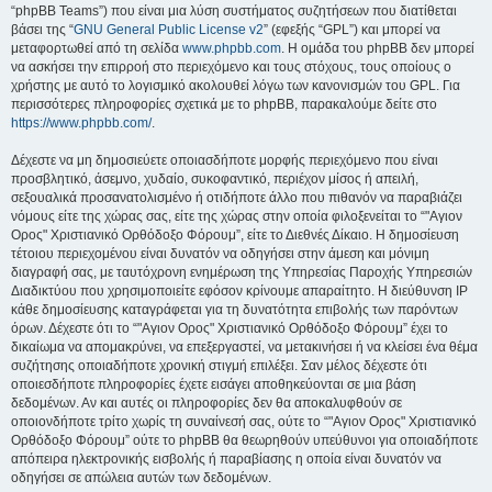
“phpBB Teams”) που είναι μια λύση συστήματος συζητήσεων που διατίθεται
βάσει της “
GNU General Public License v2
” (εφεξής “GPL”) και μπορεί να
μεταφορτωθεί από τη σελίδα
www.phpbb.com
. Η ομάδα του phpBB δεν μπορεί
να ασκήσει την επιρροή στο περιεχόμενο και τους στόχους, τους οποίους ο
χρήστης με αυτό το λογισμικό ακολουθεί λόγω των κανονισμών του GPL. Για
περισσότερες πληροφορίες σχετικά με το phpBB, παρακαλούμε δείτε στο
https://www.phpbb.com/
.
Δέχεστε να μη δημοσιεύετε οποιασδήποτε μορφής περιεχόμενο που είναι
προσβλητικό, άσεμνο, χυδαίο, συκοφαντικό, περιέχον μίσος ή απειλή,
σεξουαλικά προσανατολισμένο ή οτιδήποτε άλλο που πιθανόν να παραβιάζει
νόμους είτε της χώρας σας, είτε της χώρας στην οποία φιλοξενείται το “"Αγιον
Ορος" Χριστιανικό Ορθόδοξο Φόρουμ”, είτε το Διεθνές Δίκαιο. Η δημοσίευση
τέτοιου περιεχομένου είναι δυνατόν να οδηγήσει στην άμεση και μόνιμη
διαγραφή σας, με ταυτόχρονη ενημέρωση της Υπηρεσίας Παροχής Υπηρεσιών
Διαδικτύου που χρησιμοποιείτε εφόσον κρίνουμε απαραίτητο. Η διεύθυνση IP
κάθε δημοσίευσης καταγράφεται για τη δυνατότητα επιβολής των παρόντων
όρων. Δέχεστε ότι το “"Αγιον Ορος" Χριστιανικό Ορθόδοξο Φόρουμ” έχει το
δικαίωμα να απομακρύνει, να επεξεργαστεί, να μετακινήσει ή να κλείσει ένα θέμα
συζήτησης οποιαδήποτε χρονική στιγμή επιλέξει. Σαν μέλος δέχεστε ότι
οποιεσδήποτε πληροφορίες έχετε εισάγει αποθηκεύονται σε μια βάση
δεδομένων. Αν και αυτές οι πληροφορίες δεν θα αποκαλυφθούν σε
οποιονδήποτε τρίτο χωρίς τη συναίνεσή σας, ούτε το “"Αγιον Ορος" Χριστιανικό
Ορθόδοξο Φόρουμ” ούτε το phpBB θα θεωρηθούν υπεύθυνοι για οποιαδήποτε
απόπειρα ηλεκτρονικής εισβολής ή παραβίασης η οποία είναι δυνατόν να
οδηγήσει σε απώλεια αυτών των δεδομένων.