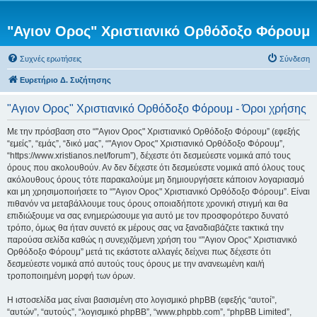
"Αγιον Ορος" Χριστιανικό Ορθόδοξο Φόρουμ
Συχνές ερωτήσεις
Σύνδεση
Ευρετήριο Δ. Συζήτησης
"Αγιον Ορος" Χριστιανικό Ορθόδοξο Φόρουμ - Όροι χρήσης
Με την πρόσβαση στο “"Αγιον Ορος" Χριστιανικό Ορθόδοξο Φόρουμ” (εφεξής
“εμείς”, “εμάς”, “δικό μας”, “"Αγιον Ορος" Χριστιανικό Ορθόδοξο Φόρουμ”,
“https://www.xristianos.net/forum”), δέχεστε ότι δεσμεύεστε νομικά από τους
όρους που ακολουθούν. Αν δεν δέχεστε ότι δεσμεύεστε νομικά από όλους τους
ακόλουθους όρους τότε παρακαλούμε μη δημιουργήσετε κάποιον λογαριασμό
και μη χρησιμοποιήσετε το “"Αγιον Ορος" Χριστιανικό Ορθόδοξο Φόρουμ”. Είναι
πιθανόν να μεταβάλλουμε τους όρους οποιαδήποτε χρονική στιγμή και θα
επιδιώξουμε να σας ενημερώσουμε για αυτό με τον προσφορότερο δυνατό
τρόπο, όμως θα ήταν συνετό εκ μέρους σας να ξαναδιαβάζετε τακτικά την
παρούσα σελίδα καθώς η συνεχιζόμενη χρήση του “"Αγιον Ορος" Χριστιανικό
Ορθόδοξο Φόρουμ” μετά τις εκάστοτε αλλαγές δείχνει πως δέχεστε ότι
δεσμεύεστε νομικά από αυτούς τους όρους με την ανανεωμένη και/ή
τροποποιημένη μορφή των όρων.
Η ιστοσελίδα μας είναι βασισμένη στο λογισμικό phpBB (εφεξής “αυτοί”,
“αυτών”, “αυτούς”, “λογισμικό phpBB”, “www.phpbb.com”, “phpBB Limited”,