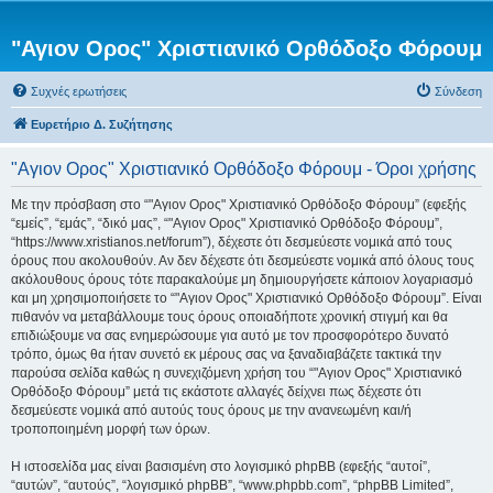
"Αγιον Ορος" Χριστιανικό Ορθόδοξο Φόρουμ
Συχνές ερωτήσεις
Σύνδεση
Ευρετήριο Δ. Συζήτησης
"Αγιον Ορος" Χριστιανικό Ορθόδοξο Φόρουμ - Όροι χρήσης
Με την πρόσβαση στο “"Αγιον Ορος" Χριστιανικό Ορθόδοξο Φόρουμ” (εφεξής
“εμείς”, “εμάς”, “δικό μας”, “"Αγιον Ορος" Χριστιανικό Ορθόδοξο Φόρουμ”,
“https://www.xristianos.net/forum”), δέχεστε ότι δεσμεύεστε νομικά από τους
όρους που ακολουθούν. Αν δεν δέχεστε ότι δεσμεύεστε νομικά από όλους τους
ακόλουθους όρους τότε παρακαλούμε μη δημιουργήσετε κάποιον λογαριασμό
και μη χρησιμοποιήσετε το “"Αγιον Ορος" Χριστιανικό Ορθόδοξο Φόρουμ”. Είναι
πιθανόν να μεταβάλλουμε τους όρους οποιαδήποτε χρονική στιγμή και θα
επιδιώξουμε να σας ενημερώσουμε για αυτό με τον προσφορότερο δυνατό
τρόπο, όμως θα ήταν συνετό εκ μέρους σας να ξαναδιαβάζετε τακτικά την
παρούσα σελίδα καθώς η συνεχιζόμενη χρήση του “"Αγιον Ορος" Χριστιανικό
Ορθόδοξο Φόρουμ” μετά τις εκάστοτε αλλαγές δείχνει πως δέχεστε ότι
δεσμεύεστε νομικά από αυτούς τους όρους με την ανανεωμένη και/ή
τροποποιημένη μορφή των όρων.
Η ιστοσελίδα μας είναι βασισμένη στο λογισμικό phpBB (εφεξής “αυτοί”,
“αυτών”, “αυτούς”, “λογισμικό phpBB”, “www.phpbb.com”, “phpBB Limited”,