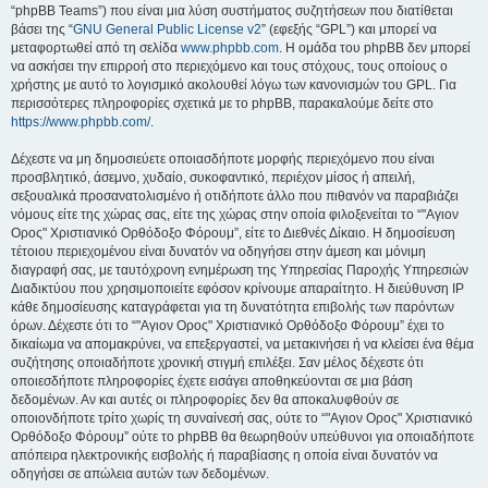
“phpBB Teams”) που είναι μια λύση συστήματος συζητήσεων που διατίθεται
βάσει της “
GNU General Public License v2
” (εφεξής “GPL”) και μπορεί να
μεταφορτωθεί από τη σελίδα
www.phpbb.com
. Η ομάδα του phpBB δεν μπορεί
να ασκήσει την επιρροή στο περιεχόμενο και τους στόχους, τους οποίους ο
χρήστης με αυτό το λογισμικό ακολουθεί λόγω των κανονισμών του GPL. Για
περισσότερες πληροφορίες σχετικά με το phpBB, παρακαλούμε δείτε στο
https://www.phpbb.com/
.
Δέχεστε να μη δημοσιεύετε οποιασδήποτε μορφής περιεχόμενο που είναι
προσβλητικό, άσεμνο, χυδαίο, συκοφαντικό, περιέχον μίσος ή απειλή,
σεξουαλικά προσανατολισμένο ή οτιδήποτε άλλο που πιθανόν να παραβιάζει
νόμους είτε της χώρας σας, είτε της χώρας στην οποία φιλοξενείται το “"Αγιον
Ορος" Χριστιανικό Ορθόδοξο Φόρουμ”, είτε το Διεθνές Δίκαιο. Η δημοσίευση
τέτοιου περιεχομένου είναι δυνατόν να οδηγήσει στην άμεση και μόνιμη
διαγραφή σας, με ταυτόχρονη ενημέρωση της Υπηρεσίας Παροχής Υπηρεσιών
Διαδικτύου που χρησιμοποιείτε εφόσον κρίνουμε απαραίτητο. Η διεύθυνση IP
κάθε δημοσίευσης καταγράφεται για τη δυνατότητα επιβολής των παρόντων
όρων. Δέχεστε ότι το “"Αγιον Ορος" Χριστιανικό Ορθόδοξο Φόρουμ” έχει το
δικαίωμα να απομακρύνει, να επεξεργαστεί, να μετακινήσει ή να κλείσει ένα θέμα
συζήτησης οποιαδήποτε χρονική στιγμή επιλέξει. Σαν μέλος δέχεστε ότι
οποιεσδήποτε πληροφορίες έχετε εισάγει αποθηκεύονται σε μια βάση
δεδομένων. Αν και αυτές οι πληροφορίες δεν θα αποκαλυφθούν σε
οποιονδήποτε τρίτο χωρίς τη συναίνεσή σας, ούτε το “"Αγιον Ορος" Χριστιανικό
Ορθόδοξο Φόρουμ” ούτε το phpBB θα θεωρηθούν υπεύθυνοι για οποιαδήποτε
απόπειρα ηλεκτρονικής εισβολής ή παραβίασης η οποία είναι δυνατόν να
οδηγήσει σε απώλεια αυτών των δεδομένων.