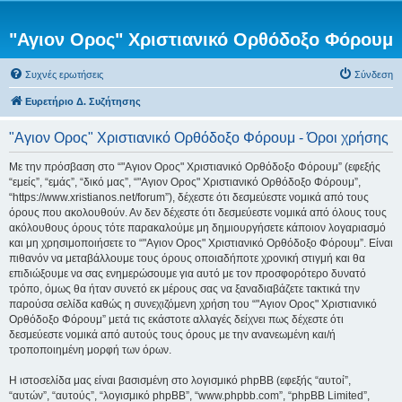
"Αγιον Ορος" Χριστιανικό Ορθόδοξο Φόρουμ
Συχνές ερωτήσεις
Σύνδεση
Ευρετήριο Δ. Συζήτησης
"Αγιον Ορος" Χριστιανικό Ορθόδοξο Φόρουμ - Όροι χρήσης
Με την πρόσβαση στο “"Αγιον Ορος" Χριστιανικό Ορθόδοξο Φόρουμ” (εφεξής
“εμείς”, “εμάς”, “δικό μας”, “"Αγιον Ορος" Χριστιανικό Ορθόδοξο Φόρουμ”,
“https://www.xristianos.net/forum”), δέχεστε ότι δεσμεύεστε νομικά από τους
όρους που ακολουθούν. Αν δεν δέχεστε ότι δεσμεύεστε νομικά από όλους τους
ακόλουθους όρους τότε παρακαλούμε μη δημιουργήσετε κάποιον λογαριασμό
και μη χρησιμοποιήσετε το “"Αγιον Ορος" Χριστιανικό Ορθόδοξο Φόρουμ”. Είναι
πιθανόν να μεταβάλλουμε τους όρους οποιαδήποτε χρονική στιγμή και θα
επιδιώξουμε να σας ενημερώσουμε για αυτό με τον προσφορότερο δυνατό
τρόπο, όμως θα ήταν συνετό εκ μέρους σας να ξαναδιαβάζετε τακτικά την
παρούσα σελίδα καθώς η συνεχιζόμενη χρήση του “"Αγιον Ορος" Χριστιανικό
Ορθόδοξο Φόρουμ” μετά τις εκάστοτε αλλαγές δείχνει πως δέχεστε ότι
δεσμεύεστε νομικά από αυτούς τους όρους με την ανανεωμένη και/ή
τροποποιημένη μορφή των όρων.
Η ιστοσελίδα μας είναι βασισμένη στο λογισμικό phpBB (εφεξής “αυτοί”,
“αυτών”, “αυτούς”, “λογισμικό phpBB”, “www.phpbb.com”, “phpBB Limited”,