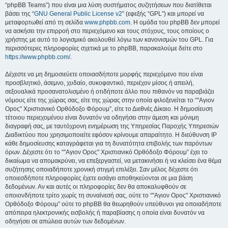
“phpBB Teams”) που είναι μια λύση συστήματος συζητήσεων που διατίθεται
βάσει της “
GNU General Public License v2
” (εφεξής “GPL”) και μπορεί να
μεταφορτωθεί από τη σελίδα
www.phpbb.com
. Η ομάδα του phpBB δεν μπορεί
να ασκήσει την επιρροή στο περιεχόμενο και τους στόχους, τους οποίους ο
χρήστης με αυτό το λογισμικό ακολουθεί λόγω των κανονισμών του GPL. Για
περισσότερες πληροφορίες σχετικά με το phpBB, παρακαλούμε δείτε στο
https://www.phpbb.com/
.
Δέχεστε να μη δημοσιεύετε οποιασδήποτε μορφής περιεχόμενο που είναι
προσβλητικό, άσεμνο, χυδαίο, συκοφαντικό, περιέχον μίσος ή απειλή,
σεξουαλικά προσανατολισμένο ή οτιδήποτε άλλο που πιθανόν να παραβιάζει
νόμους είτε της χώρας σας, είτε της χώρας στην οποία φιλοξενείται το “"Αγιον
Ορος" Χριστιανικό Ορθόδοξο Φόρουμ”, είτε το Διεθνές Δίκαιο. Η δημοσίευση
τέτοιου περιεχομένου είναι δυνατόν να οδηγήσει στην άμεση και μόνιμη
διαγραφή σας, με ταυτόχρονη ενημέρωση της Υπηρεσίας Παροχής Υπηρεσιών
Διαδικτύου που χρησιμοποιείτε εφόσον κρίνουμε απαραίτητο. Η διεύθυνση IP
κάθε δημοσίευσης καταγράφεται για τη δυνατότητα επιβολής των παρόντων
όρων. Δέχεστε ότι το “"Αγιον Ορος" Χριστιανικό Ορθόδοξο Φόρουμ” έχει το
δικαίωμα να απομακρύνει, να επεξεργαστεί, να μετακινήσει ή να κλείσει ένα θέμα
συζήτησης οποιαδήποτε χρονική στιγμή επιλέξει. Σαν μέλος δέχεστε ότι
οποιεσδήποτε πληροφορίες έχετε εισάγει αποθηκεύονται σε μια βάση
δεδομένων. Αν και αυτές οι πληροφορίες δεν θα αποκαλυφθούν σε
οποιονδήποτε τρίτο χωρίς τη συναίνεσή σας, ούτε το “"Αγιον Ορος" Χριστιανικό
Ορθόδοξο Φόρουμ” ούτε το phpBB θα θεωρηθούν υπεύθυνοι για οποιαδήποτε
απόπειρα ηλεκτρονικής εισβολής ή παραβίασης η οποία είναι δυνατόν να
οδηγήσει σε απώλεια αυτών των δεδομένων.