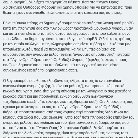
δημιουργηθεί μόλις έχετε πλοηγηθεί σε θέματα μέσα στο “"Αγιον Ορος"
Χριστιανικό Ορθόδοξο Φόρουμ” και χρησιμοποιείται για να καταγράφεται ποια
θέματα έχουν αναγνωσθεί, βελτιώνοντας έτσι την εμπειρία σας ως μέλος.
Είναι πιθανόν επίσης να δημιουργήσουμε cookies εκτός του λογισμικού phpBB
κατά την πλοήγησή σας στο “"Αγιον Ορος" Χριστιανικό Ορθόδοξο Φόρουμ”, αν
και αυτά είναι έξω από το πεδίο αυτού του εγγράφου, το οποίο καλύπτει μόνο
τις σελίδες που δημιουργούνται από το λογισμικό phpBB. Ο δεύτερος τρόπος
με τον οποίο συλλέγουμε τις πληροφορίες σας είναι με βάση το υλικό που μας
υποβάλετε. Αυτό μπορεί να περιλαμβάνει και να μην περιορίζεται σε:
δημοσιεύσεις σαν ανώνυμο μέλος (εφεξής “ανώνυμες δημοσιεύσεις”), εγγραφή
στο “"Αγιον Ορος" Χριστιανικό Ορθόδοξο Φόρουμ” (εφεξής “ο λογαριασμός
σας”) και δημοσιεύσεις που υποβάλετε μετά την εγγραφή και ενώ είστε
συνδεδεμένος (εφεξής “οι δημοσιεύσεις σας”).
Ο λογαριασμός σας θα περιλαμβάνει ως ελάχιστα στοιχεία ένα μοναδικά
αναγνωρίσιμο όνομα (εφεξής “το όνομα μέλους”), ένα προσωπικό μυστικό
κωδικό που χρησιμοποιείται για τη σύνδεση με τον λογαριασμό σας (εφεξής “ο
κωδικός σας”) και μια προσωπική, έγκυρη διεύθυνση ηλεκτρονικού
ταχυδρομείου (εφεξής “το ηλεκτρονικό ταχυδρομείο σας”). Οι πληροφορίες σας
σχετικά με το λογαριασμό σας στο “"Αγιον Ορος" Χριστιανικό Ορθόδοξο
Φόρουμ” προστατεύονται από τους νόμους περί προστασίας δεδομένων που
ισχύουν στη χώρα που μας φιλοξενεί. Οποιεσδήποτε πληροφορίες επιπλέον του
ονόματος μέλους, του κωδικού και του ηλεκτρονικού ταχυδρομείου σας που
απαιτούνται από το “"Αγιον Ορος" Χριστιανικό Ορθόδοξο Φόρουμ” κατά τη
διάρκεια της διαδικασίας εγγραφής είναι στην παρέκκλισή μας ως προς το τι