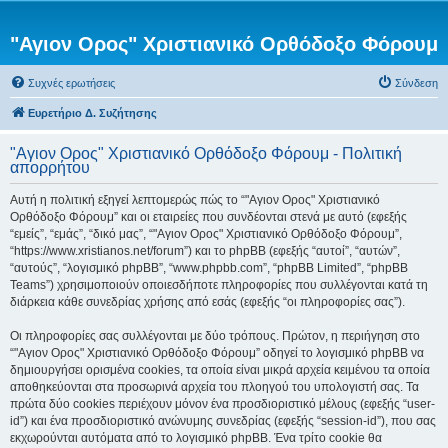
"Αγιον Ορος" Χριστιανικό Ορθόδοξο Φόρουμ
Συχνές ερωτήσεις
Σύνδεση
Ευρετήριο Δ. Συζήτησης
"Αγιον Ορος" Χριστιανικό Ορθόδοξο Φόρουμ - Πολιτική
απορρήτου
Αυτή η πολιτική εξηγεί λεπτομερώς πώς το “"Αγιον Ορος" Χριστιανικό
Ορθόδοξο Φόρουμ” και οι εταιρείες που συνδέονται στενά με αυτό (εφεξής
“εμείς”, “εμάς”, “δικό μας”, “"Αγιον Ορος" Χριστιανικό Ορθόδοξο Φόρουμ”,
“https://www.xristianos.net/forum”) και το phpBB (εφεξής “αυτοί”, “αυτών”,
“αυτούς”, “λογισμικό phpBB”, “www.phpbb.com”, “phpBB Limited”, “phpBB
Teams”) χρησιμοποιούν οποιεσδήποτε πληροφορίες που συλλέγονται κατά τη
διάρκεια κάθε συνεδρίας χρήσης από εσάς (εφεξής “οι πληροφορίες σας”).
Οι πληροφορίες σας συλλέγονται με δύο τρόπους. Πρώτον, η περιήγηση στο
“"Αγιον Ορος" Χριστιανικό Ορθόδοξο Φόρουμ” οδηγεί το λογισμικό phpBB να
δημιουργήσει ορισμένα cookies, τα οποία είναι μικρά αρχεία κειμένου τα οποία
αποθηκεύονται στα προσωρινά αρχεία του πλοηγού του υπολογιστή σας. Τα
πρώτα δύο cookies περιέχουν μόνον ένα προσδιοριστικό μέλους (εφεξής “user-
id”) και ένα προσδιοριστικό ανώνυμης συνεδρίας (εφεξής “session-id”), που σας
εκχωρούνται αυτόματα από το λογισμικό phpBB. Ένα τρίτο cookie θα