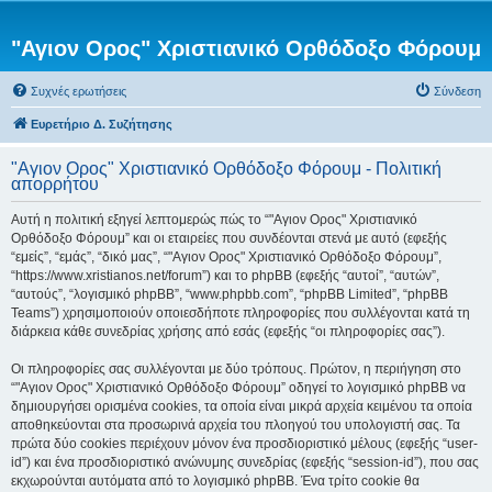
"Αγιον Ορος" Χριστιανικό Ορθόδοξο Φόρουμ
Συχνές ερωτήσεις
Σύνδεση
Ευρετήριο Δ. Συζήτησης
"Αγιον Ορος" Χριστιανικό Ορθόδοξο Φόρουμ - Πολιτική
απορρήτου
Αυτή η πολιτική εξηγεί λεπτομερώς πώς το “"Αγιον Ορος" Χριστιανικό
Ορθόδοξο Φόρουμ” και οι εταιρείες που συνδέονται στενά με αυτό (εφεξής
“εμείς”, “εμάς”, “δικό μας”, “"Αγιον Ορος" Χριστιανικό Ορθόδοξο Φόρουμ”,
“https://www.xristianos.net/forum”) και το phpBB (εφεξής “αυτοί”, “αυτών”,
“αυτούς”, “λογισμικό phpBB”, “www.phpbb.com”, “phpBB Limited”, “phpBB
Teams”) χρησιμοποιούν οποιεσδήποτε πληροφορίες που συλλέγονται κατά τη
διάρκεια κάθε συνεδρίας χρήσης από εσάς (εφεξής “οι πληροφορίες σας”).
Οι πληροφορίες σας συλλέγονται με δύο τρόπους. Πρώτον, η περιήγηση στο
“"Αγιον Ορος" Χριστιανικό Ορθόδοξο Φόρουμ” οδηγεί το λογισμικό phpBB να
δημιουργήσει ορισμένα cookies, τα οποία είναι μικρά αρχεία κειμένου τα οποία
αποθηκεύονται στα προσωρινά αρχεία του πλοηγού του υπολογιστή σας. Τα
πρώτα δύο cookies περιέχουν μόνον ένα προσδιοριστικό μέλους (εφεξής “user-
id”) και ένα προσδιοριστικό ανώνυμης συνεδρίας (εφεξής “session-id”), που σας
εκχωρούνται αυτόματα από το λογισμικό phpBB. Ένα τρίτο cookie θα