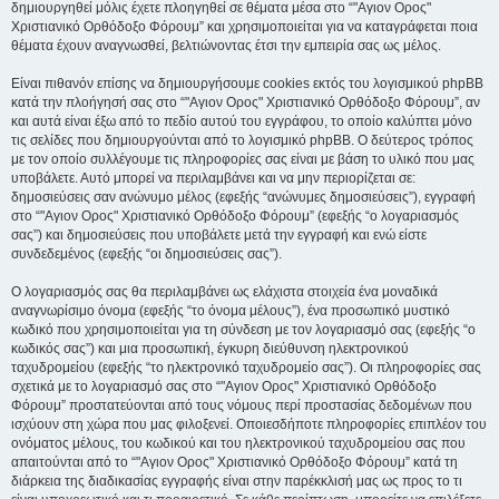
δημιουργηθεί μόλις έχετε πλοηγηθεί σε θέματα μέσα στο “"Αγιον Ορος"
Χριστιανικό Ορθόδοξο Φόρουμ” και χρησιμοποιείται για να καταγράφεται ποια
θέματα έχουν αναγνωσθεί, βελτιώνοντας έτσι την εμπειρία σας ως μέλος.
Είναι πιθανόν επίσης να δημιουργήσουμε cookies εκτός του λογισμικού phpBB
κατά την πλοήγησή σας στο “"Αγιον Ορος" Χριστιανικό Ορθόδοξο Φόρουμ”, αν
και αυτά είναι έξω από το πεδίο αυτού του εγγράφου, το οποίο καλύπτει μόνο
τις σελίδες που δημιουργούνται από το λογισμικό phpBB. Ο δεύτερος τρόπος
με τον οποίο συλλέγουμε τις πληροφορίες σας είναι με βάση το υλικό που μας
υποβάλετε. Αυτό μπορεί να περιλαμβάνει και να μην περιορίζεται σε:
δημοσιεύσεις σαν ανώνυμο μέλος (εφεξής “ανώνυμες δημοσιεύσεις”), εγγραφή
στο “"Αγιον Ορος" Χριστιανικό Ορθόδοξο Φόρουμ” (εφεξής “ο λογαριασμός
σας”) και δημοσιεύσεις που υποβάλετε μετά την εγγραφή και ενώ είστε
συνδεδεμένος (εφεξής “οι δημοσιεύσεις σας”).
Ο λογαριασμός σας θα περιλαμβάνει ως ελάχιστα στοιχεία ένα μοναδικά
αναγνωρίσιμο όνομα (εφεξής “το όνομα μέλους”), ένα προσωπικό μυστικό
κωδικό που χρησιμοποιείται για τη σύνδεση με τον λογαριασμό σας (εφεξής “ο
κωδικός σας”) και μια προσωπική, έγκυρη διεύθυνση ηλεκτρονικού
ταχυδρομείου (εφεξής “το ηλεκτρονικό ταχυδρομείο σας”). Οι πληροφορίες σας
σχετικά με το λογαριασμό σας στο “"Αγιον Ορος" Χριστιανικό Ορθόδοξο
Φόρουμ” προστατεύονται από τους νόμους περί προστασίας δεδομένων που
ισχύουν στη χώρα που μας φιλοξενεί. Οποιεσδήποτε πληροφορίες επιπλέον του
ονόματος μέλους, του κωδικού και του ηλεκτρονικού ταχυδρομείου σας που
απαιτούνται από το “"Αγιον Ορος" Χριστιανικό Ορθόδοξο Φόρουμ” κατά τη
διάρκεια της διαδικασίας εγγραφής είναι στην παρέκκλισή μας ως προς το τι