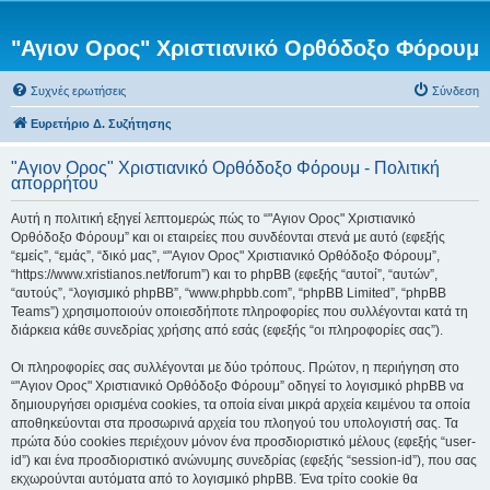
"Αγιον Ορος" Χριστιανικό Ορθόδοξο Φόρουμ
Συχνές ερωτήσεις
Σύνδεση
Ευρετήριο Δ. Συζήτησης
"Αγιον Ορος" Χριστιανικό Ορθόδοξο Φόρουμ - Πολιτική
απορρήτου
Αυτή η πολιτική εξηγεί λεπτομερώς πώς το “"Αγιον Ορος" Χριστιανικό
Ορθόδοξο Φόρουμ” και οι εταιρείες που συνδέονται στενά με αυτό (εφεξής
“εμείς”, “εμάς”, “δικό μας”, “"Αγιον Ορος" Χριστιανικό Ορθόδοξο Φόρουμ”,
“https://www.xristianos.net/forum”) και το phpBB (εφεξής “αυτοί”, “αυτών”,
“αυτούς”, “λογισμικό phpBB”, “www.phpbb.com”, “phpBB Limited”, “phpBB
Teams”) χρησιμοποιούν οποιεσδήποτε πληροφορίες που συλλέγονται κατά τη
διάρκεια κάθε συνεδρίας χρήσης από εσάς (εφεξής “οι πληροφορίες σας”).
Οι πληροφορίες σας συλλέγονται με δύο τρόπους. Πρώτον, η περιήγηση στο
“"Αγιον Ορος" Χριστιανικό Ορθόδοξο Φόρουμ” οδηγεί το λογισμικό phpBB να
δημιουργήσει ορισμένα cookies, τα οποία είναι μικρά αρχεία κειμένου τα οποία
αποθηκεύονται στα προσωρινά αρχεία του πλοηγού του υπολογιστή σας. Τα
πρώτα δύο cookies περιέχουν μόνον ένα προσδιοριστικό μέλους (εφεξής “user-
id”) και ένα προσδιοριστικό ανώνυμης συνεδρίας (εφεξής “session-id”), που σας
εκχωρούνται αυτόματα από το λογισμικό phpBB. Ένα τρίτο cookie θα