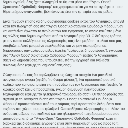
δημιουργηθεί μόλις έχετε πλοηγηθεί σε θέματα μέσα στο “"Αγιον Ορος"
Χριστιανικό Ορθόδοξο Φόρουμ” και χρησιμοποιείται για να καταγράφεται ποια
θέματα έχουν αναγνωσθεί, βελτιώνοντας έτσι την εμπειρία σας ως μέλος.
Είναι πιθανόν επίσης να δημιουργήσουμε cookies εκτός του λογισμικού phpBB
κατά την πλοήγησή σας στο “"Αγιον Ορος" Χριστιανικό Ορθόδοξο Φόρουμ”, αν
και αυτά είναι έξω από το πεδίο αυτού του εγγράφου, το οποίο καλύπτει μόνο
τις σελίδες που δημιουργούνται από το λογισμικό phpBB. Ο δεύτερος τρόπος
με τον οποίο συλλέγουμε τις πληροφορίες σας είναι με βάση το υλικό που μας
υποβάλετε. Αυτό μπορεί να περιλαμβάνει και να μην περιορίζεται σε:
δημοσιεύσεις σαν ανώνυμο μέλος (εφεξής “ανώνυμες δημοσιεύσεις”), εγγραφή
στο “"Αγιον Ορος" Χριστιανικό Ορθόδοξο Φόρουμ” (εφεξής “ο λογαριασμός
σας”) και δημοσιεύσεις που υποβάλετε μετά την εγγραφή και ενώ είστε
συνδεδεμένος (εφεξής “οι δημοσιεύσεις σας”).
Ο λογαριασμός σας θα περιλαμβάνει ως ελάχιστα στοιχεία ένα μοναδικά
αναγνωρίσιμο όνομα (εφεξής “το όνομα μέλους”), ένα προσωπικό μυστικό
κωδικό που χρησιμοποιείται για τη σύνδεση με τον λογαριασμό σας (εφεξής “ο
κωδικός σας”) και μια προσωπική, έγκυρη διεύθυνση ηλεκτρονικού
ταχυδρομείου (εφεξής “το ηλεκτρονικό ταχυδρομείο σας”). Οι πληροφορίες σας
σχετικά με το λογαριασμό σας στο “"Αγιον Ορος" Χριστιανικό Ορθόδοξο
Φόρουμ” προστατεύονται από τους νόμους περί προστασίας δεδομένων που
ισχύουν στη χώρα που μας φιλοξενεί. Οποιεσδήποτε πληροφορίες επιπλέον του
ονόματος μέλους, του κωδικού και του ηλεκτρονικού ταχυδρομείου σας που
απαιτούνται από το “"Αγιον Ορος" Χριστιανικό Ορθόδοξο Φόρουμ” κατά τη
διάρκεια της διαδικασίας εγγραφής είναι στην παρέκκλισή μας ως προς το τι