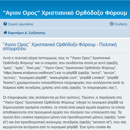
"Αγιον Ορος" Χριστιανικό Ορθόδοξο Φόρουμ
Συχνές ερωτήσεις
Σύνδεση
Ευρετήριο Δ. Συζήτησης
"Αγιον Ορος" Χριστιανικό Ορθόδοξο Φόρουμ - Πολιτική
απορρήτου
Αυτή η πολιτική εξηγεί λεπτομερώς πώς το “"Αγιον Ορος" Χριστιανικό
Ορθόδοξο Φόρουμ” και οι εταιρείες που συνδέονται στενά με αυτό (εφεξής
“εμείς”, “εμάς”, “δικό μας”, “"Αγιον Ορος" Χριστιανικό Ορθόδοξο Φόρουμ”,
“https://www.xristianos.net/forum”) και το phpBB (εφεξής “αυτοί”, “αυτών”,
“αυτούς”, “λογισμικό phpBB”, “www.phpbb.com”, “phpBB Limited”, “phpBB
Teams”) χρησιμοποιούν οποιεσδήποτε πληροφορίες που συλλέγονται κατά τη
διάρκεια κάθε συνεδρίας χρήσης από εσάς (εφεξής “οι πληροφορίες σας”).
Οι πληροφορίες σας συλλέγονται με δύο τρόπους. Πρώτον, η περιήγηση στο
“"Αγιον Ορος" Χριστιανικό Ορθόδοξο Φόρουμ” οδηγεί το λογισμικό phpBB να
δημιουργήσει ορισμένα cookies, τα οποία είναι μικρά αρχεία κειμένου τα οποία
αποθηκεύονται στα προσωρινά αρχεία του πλοηγού του υπολογιστή σας. Τα
πρώτα δύο cookies περιέχουν μόνον ένα προσδιοριστικό μέλους (εφεξής “user-
id”) και ένα προσδιοριστικό ανώνυμης συνεδρίας (εφεξής “session-id”), που σας
εκχωρούνται αυτόματα από το λογισμικό phpBB. Ένα τρίτο cookie θα