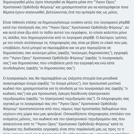
δημιουργηθεί μόλις έχετε πλοηγηθεί σε θέματα μέσα στο “"Αγιον Ορος"
Χριστιανικό Ορθόδοξο Φόρουμ” και χρησιμοποιείται για να καταγράφεται ποια
θέματα έχουν αναγνωσθεί, βελτιώνοντας έτσι την εμπειρία σας ως μέλος.
Είναι πιθανόν επίσης να δημιουργήσουμε cookies εκτός του λογισμικού phpBB
κατά την πλοήγησή σας στο “"Αγιον Ορος" Χριστιανικό Ορθόδοξο Φόρουμ”, αν
και αυτά είναι έξω από το πεδίο αυτού του εγγράφου, το οποίο καλύπτει μόνο
τις σελίδες που δημιουργούνται από το λογισμικό phpBB. Ο δεύτερος τρόπος
με τον οποίο συλλέγουμε τις πληροφορίες σας είναι με βάση το υλικό που μας
υποβάλετε. Αυτό μπορεί να περιλαμβάνει και να μην περιορίζεται σε:
δημοσιεύσεις σαν ανώνυμο μέλος (εφεξής “ανώνυμες δημοσιεύσεις”), εγγραφή
στο “"Αγιον Ορος" Χριστιανικό Ορθόδοξο Φόρουμ” (εφεξής “ο λογαριασμός
σας”) και δημοσιεύσεις που υποβάλετε μετά την εγγραφή και ενώ είστε
συνδεδεμένος (εφεξής “οι δημοσιεύσεις σας”).
Ο λογαριασμός σας θα περιλαμβάνει ως ελάχιστα στοιχεία ένα μοναδικά
αναγνωρίσιμο όνομα (εφεξής “το όνομα μέλους”), ένα προσωπικό μυστικό
κωδικό που χρησιμοποιείται για τη σύνδεση με τον λογαριασμό σας (εφεξής “ο
κωδικός σας”) και μια προσωπική, έγκυρη διεύθυνση ηλεκτρονικού
ταχυδρομείου (εφεξής “το ηλεκτρονικό ταχυδρομείο σας”). Οι πληροφορίες σας
σχετικά με το λογαριασμό σας στο “"Αγιον Ορος" Χριστιανικό Ορθόδοξο
Φόρουμ” προστατεύονται από τους νόμους περί προστασίας δεδομένων που
ισχύουν στη χώρα που μας φιλοξενεί. Οποιεσδήποτε πληροφορίες επιπλέον του
ονόματος μέλους, του κωδικού και του ηλεκτρονικού ταχυδρομείου σας που
απαιτούνται από το “"Αγιον Ορος" Χριστιανικό Ορθόδοξο Φόρουμ” κατά τη
διάρκεια της διαδικασίας εγγραφής είναι στην παρέκκλισή μας ως προς το τι