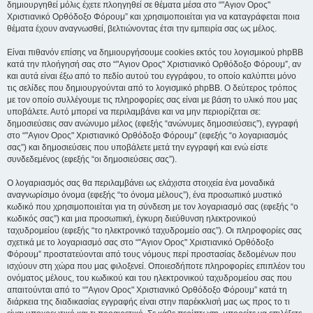
δημιουργηθεί μόλις έχετε πλοηγηθεί σε θέματα μέσα στο “"Αγιον Ορος"
Χριστιανικό Ορθόδοξο Φόρουμ” και χρησιμοποιείται για να καταγράφεται ποια
θέματα έχουν αναγνωσθεί, βελτιώνοντας έτσι την εμπειρία σας ως μέλος.
Είναι πιθανόν επίσης να δημιουργήσουμε cookies εκτός του λογισμικού phpBB
κατά την πλοήγησή σας στο “"Αγιον Ορος" Χριστιανικό Ορθόδοξο Φόρουμ”, αν
και αυτά είναι έξω από το πεδίο αυτού του εγγράφου, το οποίο καλύπτει μόνο
τις σελίδες που δημιουργούνται από το λογισμικό phpBB. Ο δεύτερος τρόπος
με τον οποίο συλλέγουμε τις πληροφορίες σας είναι με βάση το υλικό που μας
υποβάλετε. Αυτό μπορεί να περιλαμβάνει και να μην περιορίζεται σε:
δημοσιεύσεις σαν ανώνυμο μέλος (εφεξής “ανώνυμες δημοσιεύσεις”), εγγραφή
στο “"Αγιον Ορος" Χριστιανικό Ορθόδοξο Φόρουμ” (εφεξής “ο λογαριασμός
σας”) και δημοσιεύσεις που υποβάλετε μετά την εγγραφή και ενώ είστε
συνδεδεμένος (εφεξής “οι δημοσιεύσεις σας”).
Ο λογαριασμός σας θα περιλαμβάνει ως ελάχιστα στοιχεία ένα μοναδικά
αναγνωρίσιμο όνομα (εφεξής “το όνομα μέλους”), ένα προσωπικό μυστικό
κωδικό που χρησιμοποιείται για τη σύνδεση με τον λογαριασμό σας (εφεξής “ο
κωδικός σας”) και μια προσωπική, έγκυρη διεύθυνση ηλεκτρονικού
ταχυδρομείου (εφεξής “το ηλεκτρονικό ταχυδρομείο σας”). Οι πληροφορίες σας
σχετικά με το λογαριασμό σας στο “"Αγιον Ορος" Χριστιανικό Ορθόδοξο
Φόρουμ” προστατεύονται από τους νόμους περί προστασίας δεδομένων που
ισχύουν στη χώρα που μας φιλοξενεί. Οποιεσδήποτε πληροφορίες επιπλέον του
ονόματος μέλους, του κωδικού και του ηλεκτρονικού ταχυδρομείου σας που
απαιτούνται από το “"Αγιον Ορος" Χριστιανικό Ορθόδοξο Φόρουμ” κατά τη
διάρκεια της διαδικασίας εγγραφής είναι στην παρέκκλισή μας ως προς το τι