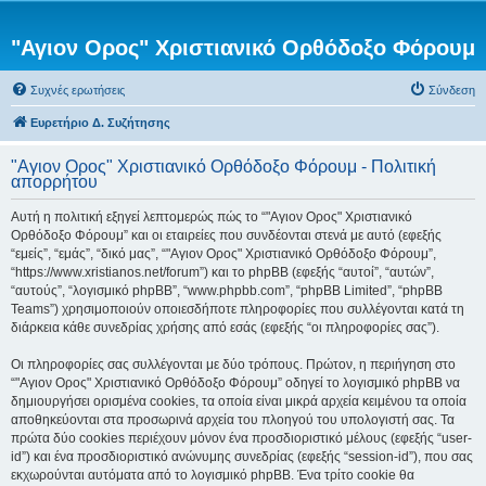
"Αγιον Ορος" Χριστιανικό Ορθόδοξο Φόρουμ
Συχνές ερωτήσεις
Σύνδεση
Ευρετήριο Δ. Συζήτησης
"Αγιον Ορος" Χριστιανικό Ορθόδοξο Φόρουμ - Πολιτική
απορρήτου
Αυτή η πολιτική εξηγεί λεπτομερώς πώς το “"Αγιον Ορος" Χριστιανικό
Ορθόδοξο Φόρουμ” και οι εταιρείες που συνδέονται στενά με αυτό (εφεξής
“εμείς”, “εμάς”, “δικό μας”, “"Αγιον Ορος" Χριστιανικό Ορθόδοξο Φόρουμ”,
“https://www.xristianos.net/forum”) και το phpBB (εφεξής “αυτοί”, “αυτών”,
“αυτούς”, “λογισμικό phpBB”, “www.phpbb.com”, “phpBB Limited”, “phpBB
Teams”) χρησιμοποιούν οποιεσδήποτε πληροφορίες που συλλέγονται κατά τη
διάρκεια κάθε συνεδρίας χρήσης από εσάς (εφεξής “οι πληροφορίες σας”).
Οι πληροφορίες σας συλλέγονται με δύο τρόπους. Πρώτον, η περιήγηση στο
“"Αγιον Ορος" Χριστιανικό Ορθόδοξο Φόρουμ” οδηγεί το λογισμικό phpBB να
δημιουργήσει ορισμένα cookies, τα οποία είναι μικρά αρχεία κειμένου τα οποία
αποθηκεύονται στα προσωρινά αρχεία του πλοηγού του υπολογιστή σας. Τα
πρώτα δύο cookies περιέχουν μόνον ένα προσδιοριστικό μέλους (εφεξής “user-
id”) και ένα προσδιοριστικό ανώνυμης συνεδρίας (εφεξής “session-id”), που σας
εκχωρούνται αυτόματα από το λογισμικό phpBB. Ένα τρίτο cookie θα