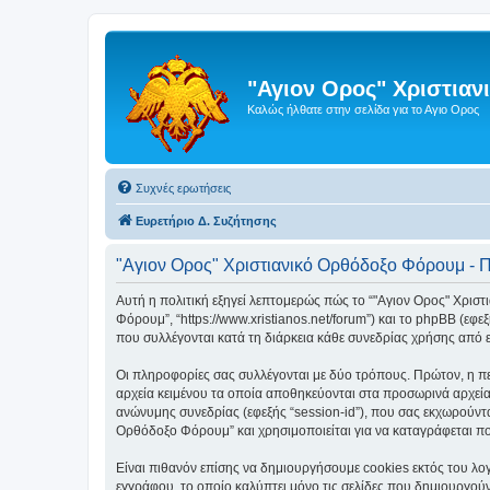
"Αγιον Ορος" Χριστια
Καλώς ήλθατε στην σελίδα για το Αγιο Ορος
Συχνές ερωτήσεις
Ευρετήριο Δ. Συζήτησης
"Αγιον Ορος" Χριστιανικό Ορθόδοξο Φόρουμ - 
Αυτή η πολιτική εξηγεί λεπτομερώς πώς το “"Αγιον Ορος" Χριστι
Φόρουμ”, “https://www.xristianos.net/forum”) και το phpBB (ε
που συλλέγονται κατά τη διάρκεια κάθε συνεδρίας χρήσης από ε
Οι πληροφορίες σας συλλέγονται με δύο τρόπους. Πρώτον, η πε
αρχεία κειμένου τα οποία αποθηκεύονται στα προσωρινά αρχεία
ανώνυμης συνεδρίας (εφεξής “session-id”), που σας εκχωρούντα
Ορθόδοξο Φόρουμ” και χρησιμοποιείται για να καταγράφεται ποι
Είναι πιθανόν επίσης να δημιουργήσουμε cookies εκτός του λο
εγγράφου, το οποίο καλύπτει μόνο τις σελίδες που δημιουργούν