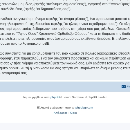
εις σαν ανώνυμο μέλος (εφεξής “ανώνυμες δημοσιεύσεις”), εγγραφή στο “"Αγιον Ορο
 συνδεδεμένος (εφεξής “οι δημοσιεύσεις σας”).
μοναδικά αναγνωρίσιμο όνομα (εφεξής “το όνομα μέλους”), ένα προσωπικό μυστικό κ
υνση ηλεκτρονικού ταχυδρομείου (εφεξής “το ηλεκτρονικό ταχυδρομείο σας”). Οι πλ
υς περί προστασίας δεδομένων που ισχύουν στη χώρα που μας φιλοξενεί. Οποιεσδ
ι από το “"Αγιον Ορος" Χριστιανικό Ορθόδοξο Φόρουμ” κατά τη διάρκεια της διαδικ
α επιλέξετε ποιες πληροφορίες στον λογαριασμό σας εκτίθενται δημόσια. Επιπλέον, 
τόματα από το λογισμικό phpBB.
ς συνιστάται να μη χρησιμοποιείτε τον ίδιο κωδικό σε πολλές διαφορετικές ιστοσελ
όρουμ”, έτσι παρακαλούμε να τον φυλάσσετε προσεκτικά και σε καμία περίπτωση δε
 σας ζητήσει νόμιμα να αποκαλύψετε τον κωδικό σας. Εάν ξεχάσετε τον κωδικό για
σμικό phpBB. Αυτή η διαδικασία θα σας ζητήσει να υποβάλετε το όνομα μέλους και τ
ο λογαριασμό σας.
Επ
Δημιουργήθηκε από
phpBB
® Forum Software © phpBB Limited
Ελληνική μετάφραση από το
phpbbgr.com
Απόρρητο
|
Όροι