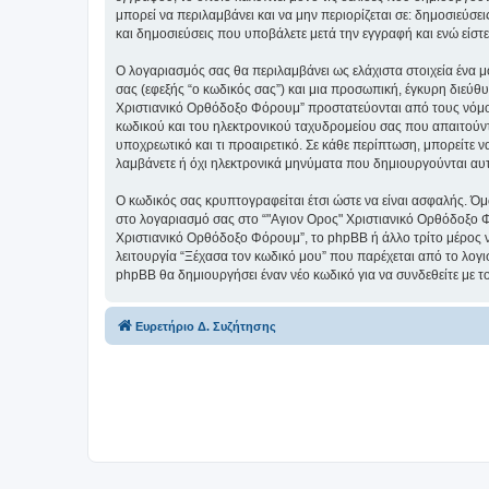
μπορεί να περιλαμβάνει και να μην περιορίζεται σε: δημοσιεύσ
και δημοσιεύσεις που υποβάλετε μετά την εγγραφή και ενώ είστε
Ο λογαριασμός σας θα περιλαμβάνει ως ελάχιστα στοιχεία ένα 
σας (εφεξής “ο κωδικός σας”) και μια προσωπική, έγκυρη διεύθ
Χριστιανικό Ορθόδοξο Φόρουμ” προστατεύονται από τους νόμο
κωδικού και του ηλεκτρονικού ταχυδρομείου σας που απαιτούντα
υποχρεωτικό και τι προαιρετικό. Σε κάθε περίπτωση, μπορείτε ν
λαμβάνετε ή όχι ηλεκτρονικά μηνύματα που δημιουργούνται αυ
Ο κωδικός σας κρυπτογραφείται έτσι ώστε να είναι ασφαλής. Όμω
στο λογαριασμό σας στο “"Αγιον Ορος" Χριστιανικό Ορθόδοξο Φ
Χριστιανικό Ορθόδοξο Φόρουμ”, το phpBB ή άλλο τρίτο μέρος να
λειτουργία “Ξέχασα τον κωδικό μου” που παρέχεται από το λογι
phpBB θα δημιουργήσει έναν νέο κωδικό για να συνδεθείτε με τ
Ευρετήριο Δ. Συζήτησης