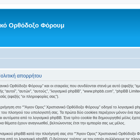
νικό Ορθόδοξο Φόρουμ
Πολιτική απορρήτου
ανικό Ορθόδοξο Φόρουμ” και οι εταιρείες που συνδέονται στενά με αυτό (εφεξής “εμεί
φεξής “αυτοί”, “αυτών”, “αυτούς”, “λογισμικό phpBB”, “www.phpbb.com”, “phpBB Li
σάς (εφεξής “οι πληροφορίες σας”).
ριήγηση στο “"Αγιον Ορος" Χριστιανικό Ορθόδοξο Φόρουμ” οδηγεί το λογισμικό php
 του πλοηγού του υπολογιστή σας. Τα πρώτα δύο cookies περιέχουν μόνον ένα προσδ
ι αυτόματα από το λογισμικό phpBB. Ένα τρίτο cookie θα δημιουργηθεί μόλις έχετε
α θέματα έχουν αναγνωσθεί, βελτιώνοντας έτσι την εμπειρία σας ως μέλος.
γισμικού phpBB κατά την πλοήγησή σας στο “"Αγιον Ορος" Χριστιανικό Ορθόδοξο Φόρ
ται από το λογισμικό phpBB. Ο δεύτερος τρόπος με τον οποίο συλλέγουμε τις πληρ