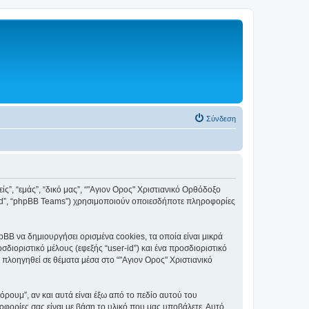
Σύνδεση
ς”, “εμάς”, “δικό μας”, “"Αγιον Ορος" Χριστιανικό Ορθόδοξο
mited”, “phpBB Teams”) χρησιμοποιούν οποιεσδήποτε πληροφορίες
BB να δημιουργήσει ορισμένα cookies, τα οποία είναι μικρά
ιοριστικό μέλους (εφεξής “user-id”) και ένα προσδιοριστικό
 πλοηγηθεί σε θέματα μέσα στο “"Αγιον Ορος" Χριστιανικό
ουμ”, αν και αυτά είναι έξω από το πεδίο αυτού του
οφορίες σας είναι με βάση το υλικό που μας υποβάλετε. Αυτό