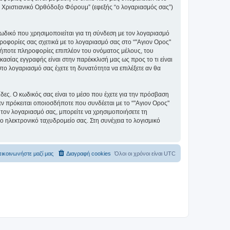
ς" Χριστιανικό Ορθόδοξο Φόρουμ” (εφεξής “ο λογαριασμός σας”)
ωδικό που χρησιμοποιείται για τη σύνδεση με τον λογαριασμό
ηροφορίες σας σχετικά με το λογαριασμό σας στο “"Αγιον Ορος"
ήποτε πληροφορίες επιπλέον του ονόματος μέλους, του
ασίας εγγραφής είναι στην παρέκκλισή μας ως προς το τι είναι
στο λογαριασμό σας έχετε τη δυνατότητα να επιλέξετε αν θα
ίδες. Ο κωδικός σας είναι το μέσο που έχετε για την πρόσβαση
ν πρόκειται οποιοσδήποτε που συνδέεται με το “"Αγιον Ορος"
 τον λογαριασμό σας, μπορείτε να χρησιμοποιήσετε τη
ο ηλεκτρονικό ταχυδρομείο σας. Στη συνέχεια το λογισμικό
ικοινωνήστε μαζί μας
Διαγραφή cookies
Όλοι οι χρόνοι είναι
UTC