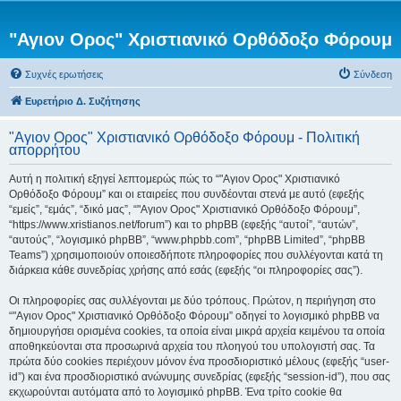
"Αγιον Ορος" Χριστιανικό Ορθόδοξο Φόρουμ
Συχνές ερωτήσεις
Σύνδεση
Ευρετήριο Δ. Συζήτησης
"Αγιον Ορος" Χριστιανικό Ορθόδοξο Φόρουμ - Πολιτική
απορρήτου
Αυτή η πολιτική εξηγεί λεπτομερώς πώς το “"Αγιον Ορος" Χριστιανικό
Ορθόδοξο Φόρουμ” και οι εταιρείες που συνδέονται στενά με αυτό (εφεξής
“εμείς”, “εμάς”, “δικό μας”, “"Αγιον Ορος" Χριστιανικό Ορθόδοξο Φόρουμ”,
“https://www.xristianos.net/forum”) και το phpBB (εφεξής “αυτοί”, “αυτών”,
“αυτούς”, “λογισμικό phpBB”, “www.phpbb.com”, “phpBB Limited”, “phpBB
Teams”) χρησιμοποιούν οποιεσδήποτε πληροφορίες που συλλέγονται κατά τη
διάρκεια κάθε συνεδρίας χρήσης από εσάς (εφεξής “οι πληροφορίες σας”).
Οι πληροφορίες σας συλλέγονται με δύο τρόπους. Πρώτον, η περιήγηση στο
“"Αγιον Ορος" Χριστιανικό Ορθόδοξο Φόρουμ” οδηγεί το λογισμικό phpBB να
δημιουργήσει ορισμένα cookies, τα οποία είναι μικρά αρχεία κειμένου τα οποία
αποθηκεύονται στα προσωρινά αρχεία του πλοηγού του υπολογιστή σας. Τα
πρώτα δύο cookies περιέχουν μόνον ένα προσδιοριστικό μέλους (εφεξής “user-
id”) και ένα προσδιοριστικό ανώνυμης συνεδρίας (εφεξής “session-id”), που σας
εκχωρούνται αυτόματα από το λογισμικό phpBB. Ένα τρίτο cookie θα