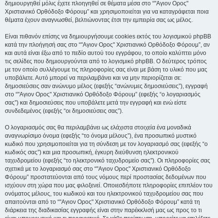
δημιουργηθεί μόλις έχετε πλοηγηθεί σε θέματα μέσα στο “"Αγιον Ορος"
Χριστιανικό Ορθόδοξο Φόρουμ” και χρησιμοποιείται για να καταγράφεται ποια
θέματα έχουν αναγνωσθεί, βελτιώνοντας έτσι την εμπειρία σας ως μέλος.
Είναι πιθανόν επίσης να δημιουργήσουμε cookies εκτός του λογισμικού phpBB
κατά την πλοήγησή σας στο “"Αγιον Ορος" Χριστιανικό Ορθόδοξο Φόρουμ”, αν
και αυτά είναι έξω από το πεδίο αυτού του εγγράφου, το οποίο καλύπτει μόνο
τις σελίδες που δημιουργούνται από το λογισμικό phpBB. Ο δεύτερος τρόπος
με τον οποίο συλλέγουμε τις πληροφορίες σας είναι με βάση το υλικό που μας
υποβάλετε. Αυτό μπορεί να περιλαμβάνει και να μην περιορίζεται σε:
δημοσιεύσεις σαν ανώνυμο μέλος (εφεξής “ανώνυμες δημοσιεύσεις”), εγγραφή
στο “"Αγιον Ορος" Χριστιανικό Ορθόδοξο Φόρουμ” (εφεξής “ο λογαριασμός
σας”) και δημοσιεύσεις που υποβάλετε μετά την εγγραφή και ενώ είστε
συνδεδεμένος (εφεξής “οι δημοσιεύσεις σας”).
Ο λογαριασμός σας θα περιλαμβάνει ως ελάχιστα στοιχεία ένα μοναδικά
αναγνωρίσιμο όνομα (εφεξής “το όνομα μέλους”), ένα προσωπικό μυστικό
κωδικό που χρησιμοποιείται για τη σύνδεση με τον λογαριασμό σας (εφεξής “ο
κωδικός σας”) και μια προσωπική, έγκυρη διεύθυνση ηλεκτρονικού
ταχυδρομείου (εφεξής “το ηλεκτρονικό ταχυδρομείο σας”). Οι πληροφορίες σας
σχετικά με το λογαριασμό σας στο “"Αγιον Ορος" Χριστιανικό Ορθόδοξο
Φόρουμ” προστατεύονται από τους νόμους περί προστασίας δεδομένων που
ισχύουν στη χώρα που μας φιλοξενεί. Οποιεσδήποτε πληροφορίες επιπλέον του
ονόματος μέλους, του κωδικού και του ηλεκτρονικού ταχυδρομείου σας που
απαιτούνται από το “"Αγιον Ορος" Χριστιανικό Ορθόδοξο Φόρουμ” κατά τη
διάρκεια της διαδικασίας εγγραφής είναι στην παρέκκλισή μας ως προς το τι