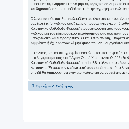
μπορεί να περιλαμβάνει και να μην περιορίζεται σε: δημοσιεύσ
και δημοσιεύσεις που υποβάλετε μετά την εγγραφή και ενώ είστε
Ο λογαριασμός σας θα περιλαμβάνει ως ελάχιστα στοιχεία ένα 
σας (εφεξής “ο κωδικός σας”) και μια προσωπική, έγκυρη διεύθ
Χριστιανικό Ορθόδοξο Φόρουμ” προστατεύονται από τους νόμο
κωδικού και του ηλεκτρονικού ταχυδρομείου σας που απαιτούντα
υποχρεωτικό και τι προαιρετικό. Σε κάθε περίπτωση, μπορείτε ν
λαμβάνετε ή όχι ηλεκτρονικά μηνύματα που δημιουργούνται αυ
Ο κωδικός σας κρυπτογραφείται έτσι ώστε να είναι ασφαλής. Όμω
στο λογαριασμό σας στο “"Αγιον Ορος" Χριστιανικό Ορθόδοξο Φ
Χριστιανικό Ορθόδοξο Φόρουμ”, το phpBB ή άλλο τρίτο μέρος να
λειτουργία “Ξέχασα τον κωδικό μου” που παρέχεται από το λογι
phpBB θα δημιουργήσει έναν νέο κωδικό για να συνδεθείτε με τ
Ευρετήριο Δ. Συζήτησης