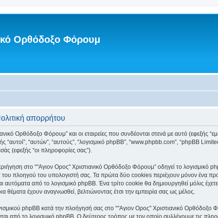
νικό Ορθόδοξο Φόρουμ
Πολιτική απορρήτου
ανικό Ορθόδοξο Φόρουμ” και οι εταιρείες που συνδέονται στενά με αυτό (εφεξής “εμεί
φεξής “αυτοί”, “αυτών”, “αυτούς”, “λογισμικό phpBB”, “www.phpbb.com”, “phpBB Li
σάς (εφεξής “οι πληροφορίες σας”).
ριήγηση στο “"Αγιον Ορος" Χριστιανικό Ορθόδοξο Φόρουμ” οδηγεί το λογισμικό php
 του πλοηγού του υπολογιστή σας. Τα πρώτα δύο cookies περιέχουν μόνον ένα προσδ
ι αυτόματα από το λογισμικό phpBB. Ένα τρίτο cookie θα δημιουργηθεί μόλις έχετε
α θέματα έχουν αναγνωσθεί, βελτιώνοντας έτσι την εμπειρία σας ως μέλος.
γισμικού phpBB κατά την πλοήγησή σας στο “"Αγιον Ορος" Χριστιανικό Ορθόδοξο Φόρ
ται από το λογισμικό phpBB. Ο δεύτερος τρόπος με τον οποίο συλλέγουμε τις πληρ