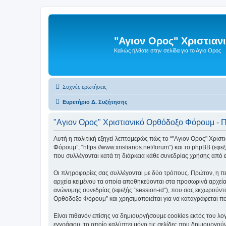
"Αγιον Ορος" Χριστια
Καλώς ήλθατε στην σελίδα για το Αγιο Ορος
Συχνές ερωτήσεις
Ευρετήριο Δ. Συζήτησης
"Αγιον Ορος" Χριστιανικό Ορθόδοξο Φόρουμ - 
Αυτή η πολιτική εξηγεί λεπτομερώς πώς το “"Αγιον Ορος" Χριστι
Φόρουμ”, “https://www.xristianos.net/forum”) και το phpBB (ε
που συλλέγονται κατά τη διάρκεια κάθε συνεδρίας χρήσης από ε
Οι πληροφορίες σας συλλέγονται με δύο τρόπους. Πρώτον, η πε
αρχεία κειμένου τα οποία αποθηκεύονται στα προσωρινά αρχεία
ανώνυμης συνεδρίας (εφεξής “session-id”), που σας εκχωρούντα
Ορθόδοξο Φόρουμ” και χρησιμοποιείται για να καταγράφεται ποι
Είναι πιθανόν επίσης να δημιουργήσουμε cookies εκτός του λο
εγγράφου, το οποίο καλύπτει μόνο τις σελίδες που δημιουργούν