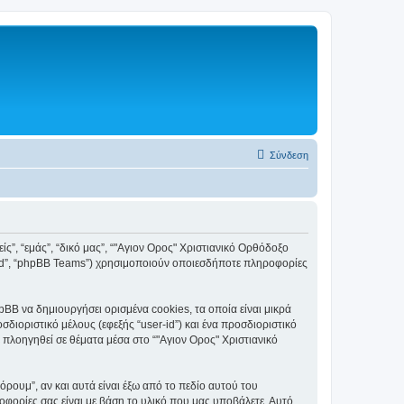
Σύνδεση
ς”, “εμάς”, “δικό μας”, “"Αγιον Ορος" Χριστιανικό Ορθόδοξο
mited”, “phpBB Teams”) χρησιμοποιούν οποιεσδήποτε πληροφορίες
BB να δημιουργήσει ορισμένα cookies, τα οποία είναι μικρά
ιοριστικό μέλους (εφεξής “user-id”) και ένα προσδιοριστικό
 πλοηγηθεί σε θέματα μέσα στο “"Αγιον Ορος" Χριστιανικό
ουμ”, αν και αυτά είναι έξω από το πεδίο αυτού του
οφορίες σας είναι με βάση το υλικό που μας υποβάλετε. Αυτό