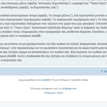
εις σαν ανώνυμο μέλος (εφεξής “ανώνυμες δημοσιεύσεις”), εγγραφή στο “"Αγιον Ορο
 συνδεδεμένος (εφεξής “οι δημοσιεύσεις σας”).
μοναδικά αναγνωρίσιμο όνομα (εφεξής “το όνομα μέλους”), ένα προσωπικό μυστικό κ
υνση ηλεκτρονικού ταχυδρομείου (εφεξής “το ηλεκτρονικό ταχυδρομείο σας”). Οι πλ
υς περί προστασίας δεδομένων που ισχύουν στη χώρα που μας φιλοξενεί. Οποιεσδ
ι από το “"Αγιον Ορος" Χριστιανικό Ορθόδοξο Φόρουμ” κατά τη διάρκεια της διαδικ
α επιλέξετε ποιες πληροφορίες στον λογαριασμό σας εκτίθενται δημόσια. Επιπλέον, 
τόματα από το λογισμικό phpBB.
ς συνιστάται να μη χρησιμοποιείτε τον ίδιο κωδικό σε πολλές διαφορετικές ιστοσελ
όρουμ”, έτσι παρακαλούμε να τον φυλάσσετε προσεκτικά και σε καμία περίπτωση δε
 σας ζητήσει νόμιμα να αποκαλύψετε τον κωδικό σας. Εάν ξεχάσετε τον κωδικό για
σμικό phpBB. Αυτή η διαδικασία θα σας ζητήσει να υποβάλετε το όνομα μέλους και τ
ο λογαριασμό σας.
Επ
Δημιουργήθηκε από
phpBB
® Forum Software © phpBB Limited
Ελληνική μετάφραση από το
phpbbgr.com
Απόρρητο
|
Όροι