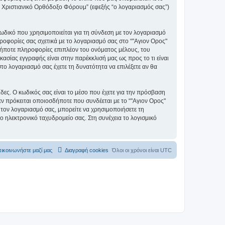
ς" Χριστιανικό Ορθόδοξο Φόρουμ” (εφεξής “ο λογαριασμός σας”)
ωδικό που χρησιμοποιείται για τη σύνδεση με τον λογαριασμό
ηροφορίες σας σχετικά με το λογαριασμό σας στο “"Αγιον Ορος"
ήποτε πληροφορίες επιπλέον του ονόματος μέλους, του
ασίας εγγραφής είναι στην παρέκκλισή μας ως προς το τι είναι
στο λογαριασμό σας έχετε τη δυνατότητα να επιλέξετε αν θα
ίδες. Ο κωδικός σας είναι το μέσο που έχετε για την πρόσβαση
ν πρόκειται οποιοσδήποτε που συνδέεται με το “"Αγιον Ορος"
 τον λογαριασμό σας, μπορείτε να χρησιμοποιήσετε τη
ο ηλεκτρονικό ταχυδρομείο σας. Στη συνέχεια το λογισμικό
ικοινωνήστε μαζί μας
Διαγραφή cookies
Όλοι οι χρόνοι είναι
UTC