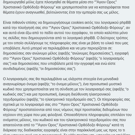
δημιουργηθεί μόλις έχετε πλοηγηθεί σε θέματα μέσα στο “"Αγιον Ορος"
Χριστιανικό Ορθόδοξο Φόρουμ” και χρησιμοποιείται για να καταγράφεται ποια
θέματα έχουν αναγνωσθεί, βελτιώνοντας έτσι την εμπειρία σας ως μέλος.
Είναι πιθανόν επίσης να δημιουργήσουμε cookies εκτός του λογισμικού phpBB
κατά την πλοήγησή σας στο “"Αγιον Ορος" Χριστιανικό Ορθόδοξο Φόρουμ”, αν
και αυτά είναι έξω από το πεδίο αυτού του εγγράφου, το οποίο καλύπτει μόνο
τις σελίδες που δημιουργούνται από το λογισμικό phpBB. Ο δεύτερος τρόπος
με τον οποίο συλλέγουμε τις πληροφορίες σας είναι με βάση το υλικό που μας
υποβάλετε. Αυτό μπορεί να περιλαμβάνει και να μην περιορίζεται σε:
δημοσιεύσεις σαν ανώνυμο μέλος (εφεξής “ανώνυμες δημοσιεύσεις”), εγγραφή
στο “"Αγιον Ορος" Χριστιανικό Ορθόδοξο Φόρουμ” (εφεξής “ο λογαριασμός
σας”) και δημοσιεύσεις που υποβάλετε μετά την εγγραφή και ενώ είστε
συνδεδεμένος (εφεξής “οι δημοσιεύσεις σας”).
Ο λογαριασμός σας θα περιλαμβάνει ως ελάχιστα στοιχεία ένα μοναδικά
αναγνωρίσιμο όνομα (εφεξής “το όνομα μέλους”), ένα προσωπικό μυστικό
κωδικό που χρησιμοποιείται για τη σύνδεση με τον λογαριασμό σας (εφεξής “ο
κωδικός σας”) και μια προσωπική, έγκυρη διεύθυνση ηλεκτρονικού
ταχυδρομείου (εφεξής “το ηλεκτρονικό ταχυδρομείο σας”). Οι πληροφορίες σας
σχετικά με το λογαριασμό σας στο “"Αγιον Ορος" Χριστιανικό Ορθόδοξο
Φόρουμ” προστατεύονται από τους νόμους περί προστασίας δεδομένων που
ισχύουν στη χώρα που μας φιλοξενεί. Οποιεσδήποτε πληροφορίες επιπλέον του
ονόματος μέλους, του κωδικού και του ηλεκτρονικού ταχυδρομείου σας που
απαιτούνται από το “"Αγιον Ορος" Χριστιανικό Ορθόδοξο Φόρουμ” κατά τη
διάρκεια της διαδικασίας εγγραφής είναι στην παρέκκλισή μας ως προς το τι