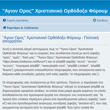
"Αγιον Ορος" Χριστιανικό Ορθόδοξο Φόρουμ
Συχνές ερωτήσεις
Σύνδεση
Ευρετήριο Δ. Συζήτησης
"Αγιον Ορος" Χριστιανικό Ορθόδοξο Φόρουμ - Πολιτική
απορρήτου
Αυτή η πολιτική εξηγεί λεπτομερώς πώς το “"Αγιον Ορος" Χριστιανικό
Ορθόδοξο Φόρουμ” και οι εταιρείες που συνδέονται στενά με αυτό (εφεξής
“εμείς”, “εμάς”, “δικό μας”, “"Αγιον Ορος" Χριστιανικό Ορθόδοξο Φόρουμ”,
“https://www.xristianos.net/forum”) και το phpBB (εφεξής “αυτοί”, “αυτών”,
“αυτούς”, “λογισμικό phpBB”, “www.phpbb.com”, “phpBB Limited”, “phpBB
Teams”) χρησιμοποιούν οποιεσδήποτε πληροφορίες που συλλέγονται κατά τη
διάρκεια κάθε συνεδρίας χρήσης από εσάς (εφεξής “οι πληροφορίες σας”).
Οι πληροφορίες σας συλλέγονται με δύο τρόπους. Πρώτον, η περιήγηση στο
“"Αγιον Ορος" Χριστιανικό Ορθόδοξο Φόρουμ” οδηγεί το λογισμικό phpBB να
δημιουργήσει ορισμένα cookies, τα οποία είναι μικρά αρχεία κειμένου τα οποία
αποθηκεύονται στα προσωρινά αρχεία του πλοηγού του υπολογιστή σας. Τα
πρώτα δύο cookies περιέχουν μόνον ένα προσδιοριστικό μέλους (εφεξής “user-
id”) και ένα προσδιοριστικό ανώνυμης συνεδρίας (εφεξής “session-id”), που σας
εκχωρούνται αυτόματα από το λογισμικό phpBB. Ένα τρίτο cookie θα