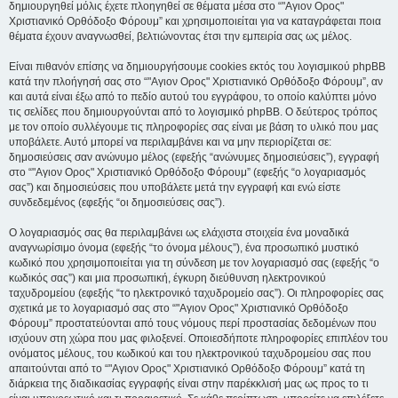
δημιουργηθεί μόλις έχετε πλοηγηθεί σε θέματα μέσα στο “"Αγιον Ορος"
Χριστιανικό Ορθόδοξο Φόρουμ” και χρησιμοποιείται για να καταγράφεται ποια
θέματα έχουν αναγνωσθεί, βελτιώνοντας έτσι την εμπειρία σας ως μέλος.
Είναι πιθανόν επίσης να δημιουργήσουμε cookies εκτός του λογισμικού phpBB
κατά την πλοήγησή σας στο “"Αγιον Ορος" Χριστιανικό Ορθόδοξο Φόρουμ”, αν
και αυτά είναι έξω από το πεδίο αυτού του εγγράφου, το οποίο καλύπτει μόνο
τις σελίδες που δημιουργούνται από το λογισμικό phpBB. Ο δεύτερος τρόπος
με τον οποίο συλλέγουμε τις πληροφορίες σας είναι με βάση το υλικό που μας
υποβάλετε. Αυτό μπορεί να περιλαμβάνει και να μην περιορίζεται σε:
δημοσιεύσεις σαν ανώνυμο μέλος (εφεξής “ανώνυμες δημοσιεύσεις”), εγγραφή
στο “"Αγιον Ορος" Χριστιανικό Ορθόδοξο Φόρουμ” (εφεξής “ο λογαριασμός
σας”) και δημοσιεύσεις που υποβάλετε μετά την εγγραφή και ενώ είστε
συνδεδεμένος (εφεξής “οι δημοσιεύσεις σας”).
Ο λογαριασμός σας θα περιλαμβάνει ως ελάχιστα στοιχεία ένα μοναδικά
αναγνωρίσιμο όνομα (εφεξής “το όνομα μέλους”), ένα προσωπικό μυστικό
κωδικό που χρησιμοποιείται για τη σύνδεση με τον λογαριασμό σας (εφεξής “ο
κωδικός σας”) και μια προσωπική, έγκυρη διεύθυνση ηλεκτρονικού
ταχυδρομείου (εφεξής “το ηλεκτρονικό ταχυδρομείο σας”). Οι πληροφορίες σας
σχετικά με το λογαριασμό σας στο “"Αγιον Ορος" Χριστιανικό Ορθόδοξο
Φόρουμ” προστατεύονται από τους νόμους περί προστασίας δεδομένων που
ισχύουν στη χώρα που μας φιλοξενεί. Οποιεσδήποτε πληροφορίες επιπλέον του
ονόματος μέλους, του κωδικού και του ηλεκτρονικού ταχυδρομείου σας που
απαιτούνται από το “"Αγιον Ορος" Χριστιανικό Ορθόδοξο Φόρουμ” κατά τη
διάρκεια της διαδικασίας εγγραφής είναι στην παρέκκλισή μας ως προς το τι