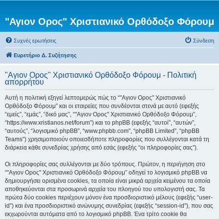
"Αγιον Ορος" Χριστιανικό Ορθόδοξο Φόρουμ
Συχνές ερωτήσεις
Σύνδεση
Ευρετήριο Δ. Συζήτησης
"Αγιον Ορος" Χριστιανικό Ορθόδοξο Φόρουμ - Πολιτική
απορρήτου
Αυτή η πολιτική εξηγεί λεπτομερώς πώς το “"Αγιον Ορος" Χριστιανικό
Ορθόδοξο Φόρουμ” και οι εταιρείες που συνδέονται στενά με αυτό (εφεξής
“εμείς”, “εμάς”, “δικό μας”, “"Αγιον Ορος" Χριστιανικό Ορθόδοξο Φόρουμ”,
“https://www.xristianos.net/forum”) και το phpBB (εφεξής “αυτοί”, “αυτών”,
“αυτούς”, “λογισμικό phpBB”, “www.phpbb.com”, “phpBB Limited”, “phpBB
Teams”) χρησιμοποιούν οποιεσδήποτε πληροφορίες που συλλέγονται κατά τη
διάρκεια κάθε συνεδρίας χρήσης από εσάς (εφεξής “οι πληροφορίες σας”).
Οι πληροφορίες σας συλλέγονται με δύο τρόπους. Πρώτον, η περιήγηση στο
“"Αγιον Ορος" Χριστιανικό Ορθόδοξο Φόρουμ” οδηγεί το λογισμικό phpBB να
δημιουργήσει ορισμένα cookies, τα οποία είναι μικρά αρχεία κειμένου τα οποία
αποθηκεύονται στα προσωρινά αρχεία του πλοηγού του υπολογιστή σας. Τα
πρώτα δύο cookies περιέχουν μόνον ένα προσδιοριστικό μέλους (εφεξής “user-
id”) και ένα προσδιοριστικό ανώνυμης συνεδρίας (εφεξής “session-id”), που σας
εκχωρούνται αυτόματα από το λογισμικό phpBB. Ένα τρίτο cookie θα