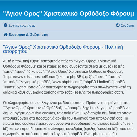
"Αγιον Ορος" Χριστιανικό Ορθόδοξο Φόρουμ
Συχνές ερωτήσεις
Σύνδεση
Ευρετήριο Δ. Συζήτησης
"Αγιον Ορος" Χριστιανικό Ορθόδοξο Φόρουμ - Πολιτική
απορρήτου
Αυτή η πολιτική εξηγεί λεπτομερώς πώς το “"Αγιον Ορος" Χριστιανικό
Ορθόδοξο Φόρουμ” και οι εταιρείες που συνδέονται στενά με αυτό (εφεξής
“εμείς”, “εμάς”, “δικό μας”, “"Αγιον Ορος" Χριστιανικό Ορθόδοξο Φόρουμ”,
“https://www.xristianos.net/forum”) και το phpBB (εφεξής “αυτοί”, “αυτών”,
“αυτούς”, “λογισμικό phpBB”, “www.phpbb.com”, “phpBB Limited”, “phpBB
Teams”) χρησιμοποιούν οποιεσδήποτε πληροφορίες που συλλέγονται κατά τη
διάρκεια κάθε συνεδρίας χρήσης από εσάς (εφεξής “οι πληροφορίες σας”).
Οι πληροφορίες σας συλλέγονται με δύο τρόπους. Πρώτον, η περιήγηση στο
“"Αγιον Ορος" Χριστιανικό Ορθόδοξο Φόρουμ” οδηγεί το λογισμικό phpBB να
δημιουργήσει ορισμένα cookies, τα οποία είναι μικρά αρχεία κειμένου τα οποία
αποθηκεύονται στα προσωρινά αρχεία του πλοηγού του υπολογιστή σας. Τα
πρώτα δύο cookies περιέχουν μόνον ένα προσδιοριστικό μέλους (εφεξής “user-
id”) και ένα προσδιοριστικό ανώνυμης συνεδρίας (εφεξής “session-id”), που σας
εκχωρούνται αυτόματα από το λογισμικό phpBB. Ένα τρίτο cookie θα