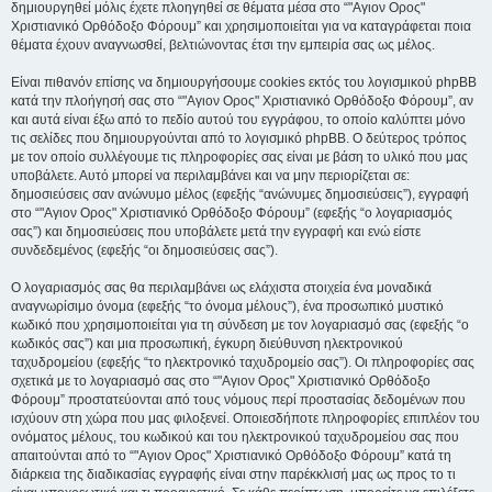
δημιουργηθεί μόλις έχετε πλοηγηθεί σε θέματα μέσα στο “"Αγιον Ορος"
Χριστιανικό Ορθόδοξο Φόρουμ” και χρησιμοποιείται για να καταγράφεται ποια
θέματα έχουν αναγνωσθεί, βελτιώνοντας έτσι την εμπειρία σας ως μέλος.
Είναι πιθανόν επίσης να δημιουργήσουμε cookies εκτός του λογισμικού phpBB
κατά την πλοήγησή σας στο “"Αγιον Ορος" Χριστιανικό Ορθόδοξο Φόρουμ”, αν
και αυτά είναι έξω από το πεδίο αυτού του εγγράφου, το οποίο καλύπτει μόνο
τις σελίδες που δημιουργούνται από το λογισμικό phpBB. Ο δεύτερος τρόπος
με τον οποίο συλλέγουμε τις πληροφορίες σας είναι με βάση το υλικό που μας
υποβάλετε. Αυτό μπορεί να περιλαμβάνει και να μην περιορίζεται σε:
δημοσιεύσεις σαν ανώνυμο μέλος (εφεξής “ανώνυμες δημοσιεύσεις”), εγγραφή
στο “"Αγιον Ορος" Χριστιανικό Ορθόδοξο Φόρουμ” (εφεξής “ο λογαριασμός
σας”) και δημοσιεύσεις που υποβάλετε μετά την εγγραφή και ενώ είστε
συνδεδεμένος (εφεξής “οι δημοσιεύσεις σας”).
Ο λογαριασμός σας θα περιλαμβάνει ως ελάχιστα στοιχεία ένα μοναδικά
αναγνωρίσιμο όνομα (εφεξής “το όνομα μέλους”), ένα προσωπικό μυστικό
κωδικό που χρησιμοποιείται για τη σύνδεση με τον λογαριασμό σας (εφεξής “ο
κωδικός σας”) και μια προσωπική, έγκυρη διεύθυνση ηλεκτρονικού
ταχυδρομείου (εφεξής “το ηλεκτρονικό ταχυδρομείο σας”). Οι πληροφορίες σας
σχετικά με το λογαριασμό σας στο “"Αγιον Ορος" Χριστιανικό Ορθόδοξο
Φόρουμ” προστατεύονται από τους νόμους περί προστασίας δεδομένων που
ισχύουν στη χώρα που μας φιλοξενεί. Οποιεσδήποτε πληροφορίες επιπλέον του
ονόματος μέλους, του κωδικού και του ηλεκτρονικού ταχυδρομείου σας που
απαιτούνται από το “"Αγιον Ορος" Χριστιανικό Ορθόδοξο Φόρουμ” κατά τη
διάρκεια της διαδικασίας εγγραφής είναι στην παρέκκλισή μας ως προς το τι