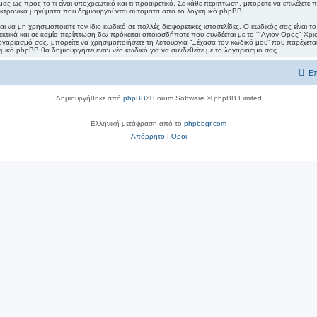
μας ως προς το τι είναι υποχρεωτικό και τι προαιρετικό. Σε κάθε περίπτωση, μπορείτε να επιλέξετε
ηλεκτρονικά μηνύματα που δημιουργούνται αυτόματα από το λογισμικό phpBB.
ι να μη χρησιμοποιείτε τον ίδιο κωδικό σε πολλές διαφορετικές ιστοσελίδες. Ο κωδικός σας είναι
τικά και σε καμία περίπτωση δεν πρόκειται οποιοσδήποτε που συνδέεται με το “"Αγιον Ορος" Χρι
ογαριασμό σας, μπορείτε να χρησιμοποιήσετε τη λειτουργία “Ξέχασα τον κωδικό μου” που παρέχετα
σμικό phpBB θα δημιουργήσει έναν νέο κωδικό για να συνδεθείτε με το λογαριασμό σας.
Επ
Δημιουργήθηκε από
phpBB
® Forum Software © phpBB Limited
Ελληνική μετάφραση από το
phpbbgr.com
Απόρρητο
|
Όροι