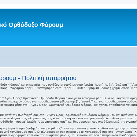
νικό Ορθόδοξο Φόρουμ
όρουμ - Πολιτική απορρήτου
ξο Φόρουμ” και οι εταιρείες που συνδέονται στενά με αυτό (εφεξής “εμείς”, “εμάς”, “δικό μας”, “
”, “αυτούς”, “λογισμικό phpBB”, “www.phpbb.com”, “phpBB Limited”, “phpBB Teams”) χρησιμοποιούν
 “"Αγιον Ορος" Χριστιανικό Ορθόδοξο Φόρουμ” οδηγεί το λογισμικό phpBB να δημιουργήσει ορισμέν
es περιέχουν μόνον ένα προσδιοριστικό μέλους (εφεξής “user-id”) και ένα προσδιοριστικό ανώνυμ
 σε θέματα μέσα στο “"Αγιον Ορος" Χριστιανικό Ορθόδοξο Φόρουμ” και χρησιμοποιείται για να κατα
BB κατά την πλοήγησή σας στο “"Αγιον Ορος" Χριστιανικό Ορθόδοξο Φόρουμ”, αν και αυτά είναι έξ
ίο συλλέγουμε τις πληροφορίες σας είναι με βάση το υλικό που μας υποβάλετε. Αυτό μπορεί να πε
Ορθόδοξο Φόρουμ” (εφεξής “ο λογαριασμός σας”) και δημοσιεύσεις που υποβάλετε μετά την εγγραφή κ
γνωρίσιμο όνομα (εφεξής “το όνομα μέλους”), ένα προσωπικό μυστικό κωδικό που χρησιμοποιείται γ
τρονικό ταχυδρομείο σας”). Οι πληροφορίες σας σχετικά με το λογαριασμό σας στο “"Αγιον Ορος"
ποτε πληροφορίες επιπλέον του ονόματος μέλους, του κωδικού και του ηλεκτρονικού ταχυδρομείο