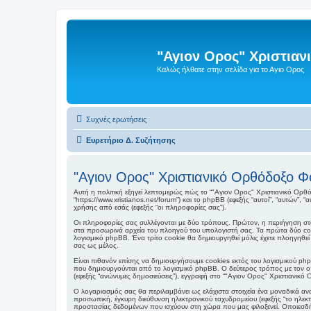
"Αγιον Ορος" Χριστια
Καλώς ήλθατε στην σελίδα για το Αγιο Ορος
Συχνές ερωτήσεις
Ευρετήριο Δ. Συζήτησης
"Αγιον Ορος" Χριστιανικό Ορθόδοξο Φ
Αυτή η πολιτική εξηγεί λεπτομερώς πώς το “"Αγιον Ορος" Χριστιανικό Ορθόδο
“https://www.xristianos.net/forum”) και το phpBB (εφεξής “αυτοί”, “αυτών
χρήσης από εσάς (εφεξής “οι πληροφορίες σας”).
Οι πληροφορίες σας συλλέγονται με δύο τρόπους. Πρώτον, η περιήγηση στο
στα προσωρινά αρχεία του πλοηγού του υπολογιστή σας. Τα πρώτα δύο cooki
λογισμικό phpBB. Ένα τρίτο cookie θα δημιουργηθεί μόλις έχετε πλοηγηθεί
σας ως μέλος.
Είναι πιθανόν επίσης να δημιουργήσουμε cookies εκτός του λογισμικού php
που δημιουργούνται από το λογισμικό phpBB. Ο δεύτερος τρόπος με τον οπο
(εφεξής “ανώνυμες δημοσιεύσεις”), εγγραφή στο “"Αγιον Ορος" Χριστιανικό 
Ο λογαριασμός σας θα περιλαμβάνει ως ελάχιστα στοιχεία ένα μοναδικά ανα
προσωπική, έγκυρη διεύθυνση ηλεκτρονικού ταχυδρομείου (εφεξής “το ηλεκ
προστασίας δεδομένων που ισχύουν στη χώρα που μας φιλοξενεί. Οποιεσδή