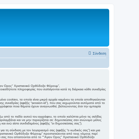
Σύνδεση
"Αγιον Ορος" Χριστιανικό Ορθόδοξο Φόρουμ”,
 οποιεσδήποτε πληροφορίες που συλλέγονται κατά τη διάρκεια κάθε συνεδρίας
α cookies, τα οποία είναι μικρά αρχεία κειμένου τα οποία αποθηκεύονται
ης συνεδρίας (εφεξής “session-id”), που σας εκχωρούνται αυτόματα από το
γράφεται ποια θέματα έχουν αναγνωσθεί, βελτιώνοντας έτσι την εμπειρία
ω από το πεδίο αυτού του εγγράφου, το οποίο καλύπτει μόνο τις σελίδες
ριλαμβάνει και να μην περιορίζεται σε: δημοσιεύσεις σαν ανώνυμο μέλος
αι ενώ είστε συνδεδεμένος (εφεξής “οι δημοσιεύσεις σας”).
ια τη σύνδεση με τον λογαριασμό σας (εφεξής “ο κωδικός σας”) και μια
 Χριστιανικό Ορθόδοξο Φόρουμ” προστατεύονται από τους νόμους περί
υ σας που απαιτούνται από το “"Αγιον Ορος" Χριστιανικό Ορθόδοξο