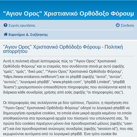
"Αγιον Ορος" Χριστιανικό Ορθόδοξο Φόρουμ
Συχνές ερωτήσεις
Σύνδεση
Ευρετήριο Δ. Συζήτησης
"Αγιον Ορος" Χριστιανικό Ορθόδοξο Φόρουμ - Πολιτική
απορρήτου
Αυτή η πολιτική εξηγεί λεπτομερώς πώς το “"Αγιον Ορος" Χριστιανικό
Ορθόδοξο Φόρουμ” και οι εταιρείες που συνδέονται στενά με αυτό (εφεξής
“εμείς”, “εμάς”, “δικό μας”, “"Αγιον Ορος" Χριστιανικό Ορθόδοξο Φόρουμ”,
“https://www.xristianos.net/forum”) και το phpBB (εφεξής “αυτοί”, “αυτών”,
“αυτούς”, “λογισμικό phpBB”, “www.phpbb.com”, “phpBB Limited”, “phpBB
Teams”) χρησιμοποιούν οποιεσδήποτε πληροφορίες που συλλέγονται κατά τη
διάρκεια κάθε συνεδρίας χρήσης από εσάς (εφεξής “οι πληροφορίες σας”).
Οι πληροφορίες σας συλλέγονται με δύο τρόπους. Πρώτον, η περιήγηση στο
“"Αγιον Ορος" Χριστιανικό Ορθόδοξο Φόρουμ” οδηγεί το λογισμικό phpBB να
δημιουργήσει ορισμένα cookies, τα οποία είναι μικρά αρχεία κειμένου τα οποία
αποθηκεύονται στα προσωρινά αρχεία του πλοηγού του υπολογιστή σας. Τα
πρώτα δύο cookies περιέχουν μόνον ένα προσδιοριστικό μέλους (εφεξής “user-
id”) και ένα προσδιοριστικό ανώνυμης συνεδρίας (εφεξής “session-id”), που σας
εκχωρούνται αυτόματα από το λογισμικό phpBB. Ένα τρίτο cookie θα