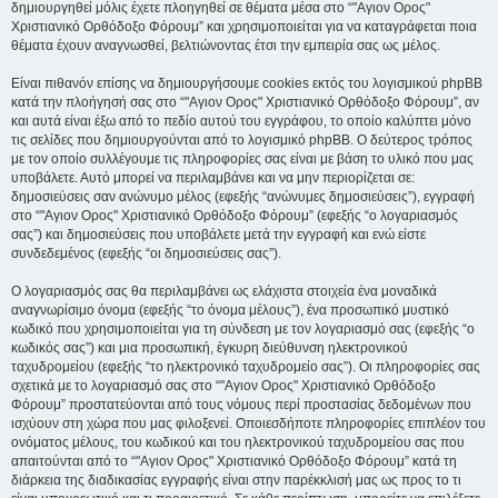
δημιουργηθεί μόλις έχετε πλοηγηθεί σε θέματα μέσα στο “"Αγιον Ορος"
Χριστιανικό Ορθόδοξο Φόρουμ” και χρησιμοποιείται για να καταγράφεται ποια
θέματα έχουν αναγνωσθεί, βελτιώνοντας έτσι την εμπειρία σας ως μέλος.
Είναι πιθανόν επίσης να δημιουργήσουμε cookies εκτός του λογισμικού phpBB
κατά την πλοήγησή σας στο “"Αγιον Ορος" Χριστιανικό Ορθόδοξο Φόρουμ”, αν
και αυτά είναι έξω από το πεδίο αυτού του εγγράφου, το οποίο καλύπτει μόνο
τις σελίδες που δημιουργούνται από το λογισμικό phpBB. Ο δεύτερος τρόπος
με τον οποίο συλλέγουμε τις πληροφορίες σας είναι με βάση το υλικό που μας
υποβάλετε. Αυτό μπορεί να περιλαμβάνει και να μην περιορίζεται σε:
δημοσιεύσεις σαν ανώνυμο μέλος (εφεξής “ανώνυμες δημοσιεύσεις”), εγγραφή
στο “"Αγιον Ορος" Χριστιανικό Ορθόδοξο Φόρουμ” (εφεξής “ο λογαριασμός
σας”) και δημοσιεύσεις που υποβάλετε μετά την εγγραφή και ενώ είστε
συνδεδεμένος (εφεξής “οι δημοσιεύσεις σας”).
Ο λογαριασμός σας θα περιλαμβάνει ως ελάχιστα στοιχεία ένα μοναδικά
αναγνωρίσιμο όνομα (εφεξής “το όνομα μέλους”), ένα προσωπικό μυστικό
κωδικό που χρησιμοποιείται για τη σύνδεση με τον λογαριασμό σας (εφεξής “ο
κωδικός σας”) και μια προσωπική, έγκυρη διεύθυνση ηλεκτρονικού
ταχυδρομείου (εφεξής “το ηλεκτρονικό ταχυδρομείο σας”). Οι πληροφορίες σας
σχετικά με το λογαριασμό σας στο “"Αγιον Ορος" Χριστιανικό Ορθόδοξο
Φόρουμ” προστατεύονται από τους νόμους περί προστασίας δεδομένων που
ισχύουν στη χώρα που μας φιλοξενεί. Οποιεσδήποτε πληροφορίες επιπλέον του
ονόματος μέλους, του κωδικού και του ηλεκτρονικού ταχυδρομείου σας που
απαιτούνται από το “"Αγιον Ορος" Χριστιανικό Ορθόδοξο Φόρουμ” κατά τη
διάρκεια της διαδικασίας εγγραφής είναι στην παρέκκλισή μας ως προς το τι