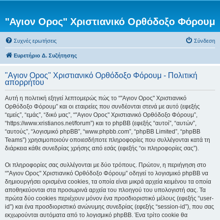
"Αγιον Ορος" Χριστιανικό Ορθόδοξο Φόρουμ
Συχνές ερωτήσεις
Σύνδεση
Ευρετήριο Δ. Συζήτησης
"Αγιον Ορος" Χριστιανικό Ορθόδοξο Φόρουμ - Πολιτική
απορρήτου
Αυτή η πολιτική εξηγεί λεπτομερώς πώς το “"Αγιον Ορος" Χριστιανικό
Ορθόδοξο Φόρουμ” και οι εταιρείες που συνδέονται στενά με αυτό (εφεξής
“εμείς”, “εμάς”, “δικό μας”, “"Αγιον Ορος" Χριστιανικό Ορθόδοξο Φόρουμ”,
“https://www.xristianos.net/forum”) και το phpBB (εφεξής “αυτοί”, “αυτών”,
“αυτούς”, “λογισμικό phpBB”, “www.phpbb.com”, “phpBB Limited”, “phpBB
Teams”) χρησιμοποιούν οποιεσδήποτε πληροφορίες που συλλέγονται κατά τη
διάρκεια κάθε συνεδρίας χρήσης από εσάς (εφεξής “οι πληροφορίες σας”).
Οι πληροφορίες σας συλλέγονται με δύο τρόπους. Πρώτον, η περιήγηση στο
“"Αγιον Ορος" Χριστιανικό Ορθόδοξο Φόρουμ” οδηγεί το λογισμικό phpBB να
δημιουργήσει ορισμένα cookies, τα οποία είναι μικρά αρχεία κειμένου τα οποία
αποθηκεύονται στα προσωρινά αρχεία του πλοηγού του υπολογιστή σας. Τα
πρώτα δύο cookies περιέχουν μόνον ένα προσδιοριστικό μέλους (εφεξής “user-
id”) και ένα προσδιοριστικό ανώνυμης συνεδρίας (εφεξής “session-id”), που σας
εκχωρούνται αυτόματα από το λογισμικό phpBB. Ένα τρίτο cookie θα