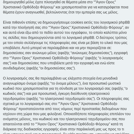
δημιουργηθεί μόλις έχετε πλοηγηθεί σε θέματα μέσα στο “"Αγιον Ορος"
Χριστιανικό Ορθόδοξο Φόρουμ” και χρησιμοποιείται για να καταγράφεται ποια
θέματα έχουν αναγνωσθεί, βελτιώνοντας έτσι την εμπειρία σας ως μέλος.
Είναι πιθανόν επίσης να δημιουργήσουμε cookies εκτός του λογισμικού phpBB
κατά την πλοήγησή σας στο “"Αγιον Ορος" Χριστιανικό Ορθόδοξο Φόρουμ”, αν
και αυτά είναι έξω από το πεδίο αυτού του εγγράφου, το οποίο καλύπτει μόνο
τις σελίδες που δημιουργούνται από το λογισμικό phpBB. Ο δεύτερος τρόπος
με τον οποίο συλλέγουμε τις πληροφορίες σας είναι με βάση το υλικό που μας
υποβάλετε. Αυτό μπορεί να περιλαμβάνει και να μην περιορίζεται σε:
δημοσιεύσεις σαν ανώνυμο μέλος (εφεξής “ανώνυμες δημοσιεύσεις”), εγγραφή
στο “"Αγιον Ορος" Χριστιανικό Ορθόδοξο Φόρουμ” (εφεξής “ο λογαριασμός
σας”) και δημοσιεύσεις που υποβάλετε μετά την εγγραφή και ενώ είστε
συνδεδεμένος (εφεξής “οι δημοσιεύσεις σας”).
Ο λογαριασμός σας θα περιλαμβάνει ως ελάχιστα στοιχεία ένα μοναδικά
αναγνωρίσιμο όνομα (εφεξής “το όνομα μέλους”), ένα προσωπικό μυστικό
κωδικό που χρησιμοποιείται για τη σύνδεση με τον λογαριασμό σας (εφεξής “ο
κωδικός σας”) και μια προσωπική, έγκυρη διεύθυνση ηλεκτρονικού
ταχυδρομείου (εφεξής “το ηλεκτρονικό ταχυδρομείο σας”). Οι πληροφορίες σας
σχετικά με το λογαριασμό σας στο “"Αγιον Ορος" Χριστιανικό Ορθόδοξο
Φόρουμ” προστατεύονται από τους νόμους περί προστασίας δεδομένων που
ισχύουν στη χώρα που μας φιλοξενεί. Οποιεσδήποτε πληροφορίες επιπλέον του
ονόματος μέλους, του κωδικού και του ηλεκτρονικού ταχυδρομείου σας που
απαιτούνται από το “"Αγιον Ορος" Χριστιανικό Ορθόδοξο Φόρουμ” κατά τη
διάρκεια της διαδικασίας εγγραφής είναι στην παρέκκλισή μας ως προς το τι