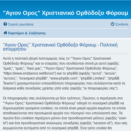
"Αγιον Ορος" Χριστιανικό Ορθόδοξο Φόρουμ
Συχνές ερωτήσεις
Σύνδεση
Ευρετήριο Δ. Συζήτησης
"Αγιον Ορος" Χριστιανικό Ορθόδοξο Φόρουμ - Πολιτική
απορρήτου
Αυτή η πολιτική εξηγεί λεπτομερώς πώς το “"Αγιον Ορος" Χριστιανικό
Ορθόδοξο Φόρουμ” και οι εταιρείες που συνδέονται στενά με αυτό (εφεξής
“εμείς”, “εμάς”, “δικό μας”, “"Αγιον Ορος" Χριστιανικό Ορθόδοξο Φόρουμ”,
“https://www.xristianos.net/forum”) και το phpBB (εφεξής “αυτοί”, “αυτών”,
“αυτούς”, “λογισμικό phpBB”, “www.phpbb.com”, “phpBB Limited”, “phpBB
Teams”) χρησιμοποιούν οποιεσδήποτε πληροφορίες που συλλέγονται κατά τη
διάρκεια κάθε συνεδρίας χρήσης από εσάς (εφεξής “οι πληροφορίες σας”).
Οι πληροφορίες σας συλλέγονται με δύο τρόπους. Πρώτον, η περιήγηση στο
“"Αγιον Ορος" Χριστιανικό Ορθόδοξο Φόρουμ” οδηγεί το λογισμικό phpBB να
δημιουργήσει ορισμένα cookies, τα οποία είναι μικρά αρχεία κειμένου τα οποία
αποθηκεύονται στα προσωρινά αρχεία του πλοηγού του υπολογιστή σας. Τα
πρώτα δύο cookies περιέχουν μόνον ένα προσδιοριστικό μέλους (εφεξής “user-
id”) και ένα προσδιοριστικό ανώνυμης συνεδρίας (εφεξής “session-id”), που σας
εκχωρούνται αυτόματα από το λογισμικό phpBB. Ένα τρίτο cookie θα