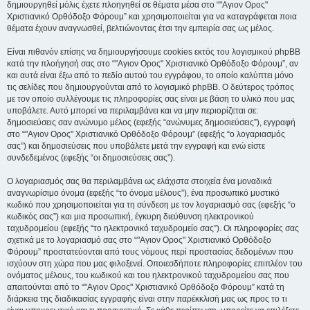
δημιουργηθεί μόλις έχετε πλοηγηθεί σε θέματα μέσα στο “"Αγιον Ορος"
Χριστιανικό Ορθόδοξο Φόρουμ” και χρησιμοποιείται για να καταγράφεται ποια
θέματα έχουν αναγνωσθεί, βελτιώνοντας έτσι την εμπειρία σας ως μέλος.
Είναι πιθανόν επίσης να δημιουργήσουμε cookies εκτός του λογισμικού phpBB
κατά την πλοήγησή σας στο “"Αγιον Ορος" Χριστιανικό Ορθόδοξο Φόρουμ”, αν
και αυτά είναι έξω από το πεδίο αυτού του εγγράφου, το οποίο καλύπτει μόνο
τις σελίδες που δημιουργούνται από το λογισμικό phpBB. Ο δεύτερος τρόπος
με τον οποίο συλλέγουμε τις πληροφορίες σας είναι με βάση το υλικό που μας
υποβάλετε. Αυτό μπορεί να περιλαμβάνει και να μην περιορίζεται σε:
δημοσιεύσεις σαν ανώνυμο μέλος (εφεξής “ανώνυμες δημοσιεύσεις”), εγγραφή
στο “"Αγιον Ορος" Χριστιανικό Ορθόδοξο Φόρουμ” (εφεξής “ο λογαριασμός
σας”) και δημοσιεύσεις που υποβάλετε μετά την εγγραφή και ενώ είστε
συνδεδεμένος (εφεξής “οι δημοσιεύσεις σας”).
Ο λογαριασμός σας θα περιλαμβάνει ως ελάχιστα στοιχεία ένα μοναδικά
αναγνωρίσιμο όνομα (εφεξής “το όνομα μέλους”), ένα προσωπικό μυστικό
κωδικό που χρησιμοποιείται για τη σύνδεση με τον λογαριασμό σας (εφεξής “ο
κωδικός σας”) και μια προσωπική, έγκυρη διεύθυνση ηλεκτρονικού
ταχυδρομείου (εφεξής “το ηλεκτρονικό ταχυδρομείο σας”). Οι πληροφορίες σας
σχετικά με το λογαριασμό σας στο “"Αγιον Ορος" Χριστιανικό Ορθόδοξο
Φόρουμ” προστατεύονται από τους νόμους περί προστασίας δεδομένων που
ισχύουν στη χώρα που μας φιλοξενεί. Οποιεσδήποτε πληροφορίες επιπλέον του
ονόματος μέλους, του κωδικού και του ηλεκτρονικού ταχυδρομείου σας που
απαιτούνται από το “"Αγιον Ορος" Χριστιανικό Ορθόδοξο Φόρουμ” κατά τη
διάρκεια της διαδικασίας εγγραφής είναι στην παρέκκλισή μας ως προς το τι