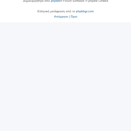
Δημιουργήθηκε από
phpBB
® Forum Software © phpBB Limited
Ελληνική μετάφραση από το
phpbbgr.com
Απόρρητο
|
Όροι