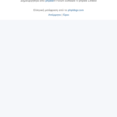
Δημιουργήθηκε από
phpBB
® Forum Software © phpBB Limited
Ελληνική μετάφραση από το
phpbbgr.com
Απόρρητο
|
Όροι