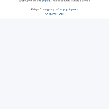
Δημιουργήθηκε από
phpBB
® Forum Software © phpBB Limited
Ελληνική μετάφραση από το
phpbbgr.com
Απόρρητο
|
Όροι