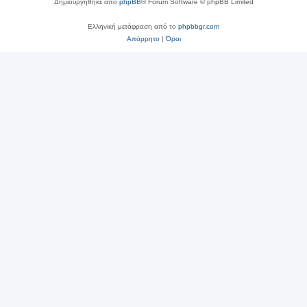
Δημιουργήθηκε από
phpBB
® Forum Software © phpBB Limited
Ελληνική μετάφραση από το
phpbbgr.com
Απόρρητο
|
Όροι