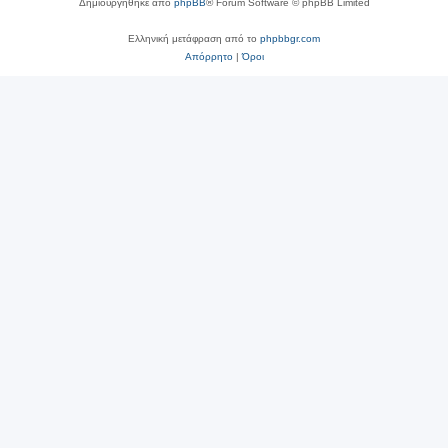
Δημιουργήθηκε από
phpBB
® Forum Software © phpBB Limited
Ελληνική μετάφραση από το
phpbbgr.com
Απόρρητο
|
Όροι