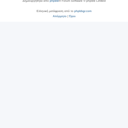
Δημιουργήθηκε από
phpBB
® Forum Software © phpBB Limited
Ελληνική μετάφραση από το
phpbbgr.com
Απόρρητο
|
Όροι