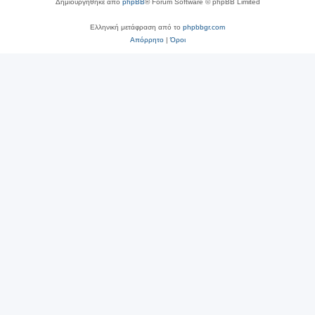
Δημιουργήθηκε από
phpBB
® Forum Software © phpBB Limited
Ελληνική μετάφραση από το
phpbbgr.com
Απόρρητο
|
Όροι