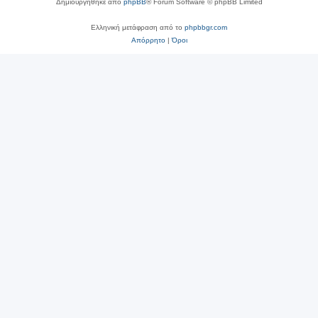
Δημιουργήθηκε από
phpBB
® Forum Software © phpBB Limited
Ελληνική μετάφραση από το
phpbbgr.com
Απόρρητο
|
Όροι