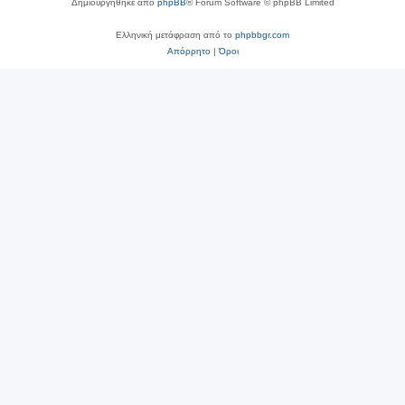
Δημιουργήθηκε από
phpBB
® Forum Software © phpBB Limited
Ελληνική μετάφραση από το
phpbbgr.com
Απόρρητο
|
Όροι