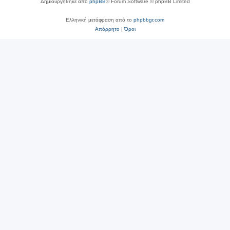
Δημιουργήθηκε από
phpBB
® Forum Software © phpBB Limited
Ελληνική μετάφραση από το
phpbbgr.com
Απόρρητο
|
Όροι