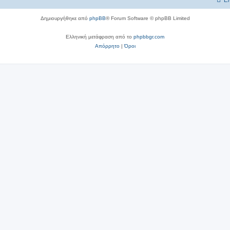
Επ
Δημιουργήθηκε από
phpBB
® Forum Software © phpBB Limited
Ελληνική μετάφραση από το
phpbbgr.com
Απόρρητο
|
Όροι