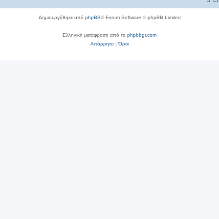
Επ
Δημιουργήθηκε από
phpBB
® Forum Software © phpBB Limited
Ελληνική μετάφραση από το
phpbbgr.com
Απόρρητο
|
Όροι