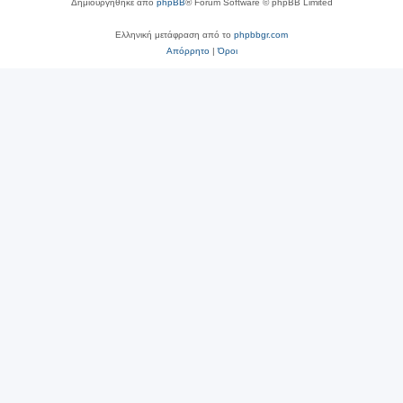
Δημιουργήθηκε από
phpBB
® Forum Software © phpBB Limited
Ελληνική μετάφραση από το
phpbbgr.com
Απόρρητο
|
Όροι