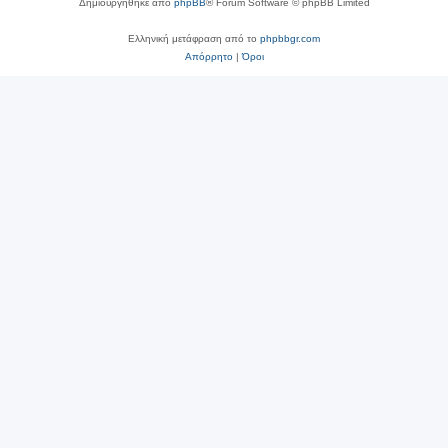
Δημιουργήθηκε από
phpBB
® Forum Software © phpBB Limited
Ελληνική μετάφραση από το
phpbbgr.com
Απόρρητο
|
Όροι