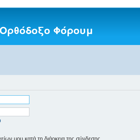
 Ορθόδοξο Φόρουμ
υ
ίων μου κατά τη διάρκεια της σύνδεσης