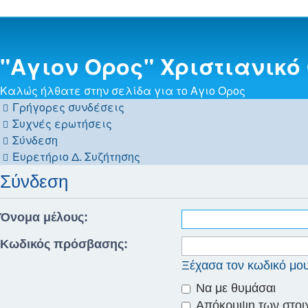
"Αγιον Ορος" Χριστιανικό
Καλώς ήλθατε στην σελίδα για το Αγιο Ορος
Γρήγορες συνδέσεις
Συχνές ερωτήσεις
Σύνδεση
Ευρετήριο Δ. Συζήτησης
Σύνδεση
Όνομα μέλους:
Κωδικός πρόσβασης:
Ξέχασα τον κωδικό μο
Να με θυμάσαι
Απόκρυψη των στοιχε